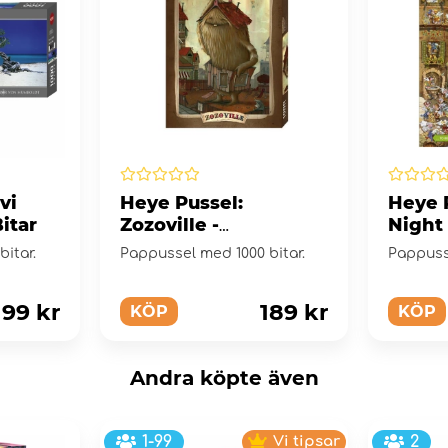
vi
Heye Pussel:
Heye 
itar
Zozoville -
Night 
Neighbourhood 1000
itar.
Pappussel med 1000 bitar.
Pappusse
Bitar
199 kr
189 kr
KÖP
KÖP
Andra köpte även
1-99
Vi tipsar
2