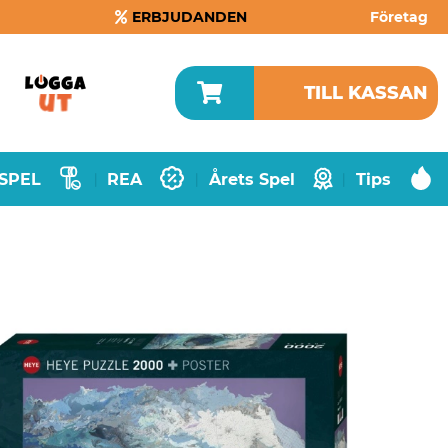
ERBJUDANDEN
Företag
TILL KASSAN
SPEL
REA
Årets Spel
Tips
|
|
|