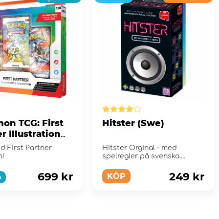
on TCG: First
Hitster (Swe)
r Illustration
tion - Series 2
d First Partner
Hitster Orginal - med
n!
spelregler på svenska.
699 kr
249 kr
KÖP
a