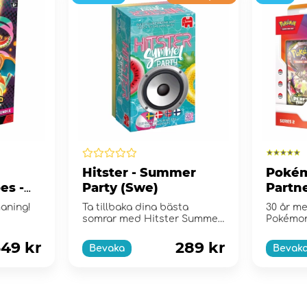
Hitster - Summer
Pokém
es -
Party (Swe)
Partne
e
Collec
maning!
Ta tillbaka dina bästa
30 år me
somrar med Hitster Summer
Pokémo
Party!
49 kr
289 kr
Bevaka
Bevak