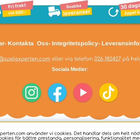
ar
- Kontakta Oss
- Integritetspolicy
- Leveransinf
@spelexperten.com
eller via telefon
026-182427
på helg
Sociala Medier:
perten.com använder vi cookies. Det handlar dels om helt nö
ookies för bättre prestanda, personalisering, funktionalitet me