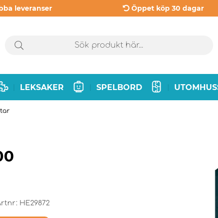
bba leveranser
Öppet köp 30 dagar
LEKSAKER
SPELBORD
UTOMHUS
|
|
|
tar
00
rtnr:
HE29872