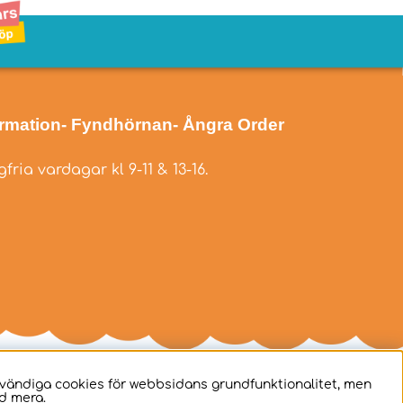
ormation
- Fyndhörnan
- Ångra Order
fria vardagar kl 9-11 & 13-16.
dvändiga cookies för webbsidans grundfunktionalitet, men
d mera.