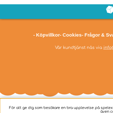
- Köpvillkor
- Cookies
- Frågor & Sv
Vår kundtjänst nås via
info
För att ge dig som besökare en bra upplevelse på spelex
även c
Svenska