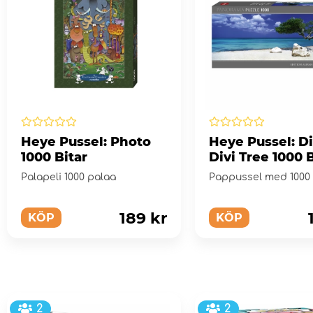
Heye Pussel: Photo
Heye Pussel: Di
1000 Bitar
Divi Tree 1000 B
Palapeli 1000 palaa
Pappussel med 1000 b
189 kr
KÖP
KÖP
2
2