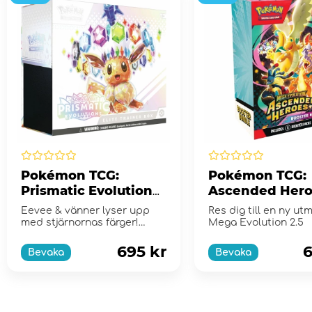
Pokémon TCG:
Pokémon TCG:
Prismatic Evolutions
Ascended Hero
Elite Trainer Box
Booster Bundl
Eevee & vänner lyser upp
Res dig till en ny ut
med stjärnornas färger!
Mega Evolution 2.5
Scarlet & Violet...
695 kr
6
Bevaka
Bevaka