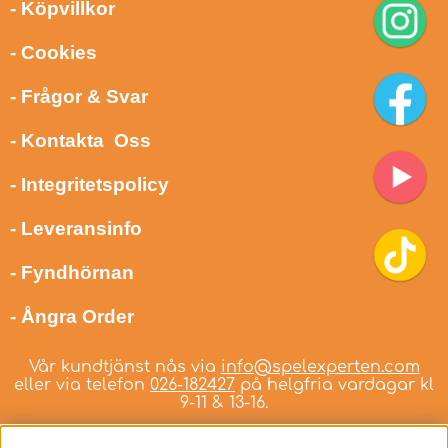
- Köpvillkor
- Cookies
- Frågor & Svar
- Kontakta Oss
- Integritetspolicy
- Leveransinfo
- Fyndhörnan
- Ångra Order
Vår kundtjänst nås via
info@spelexperten.com
eller via telefon
026-182427
på helgfria vardagar kl
9-11 & 13-16.