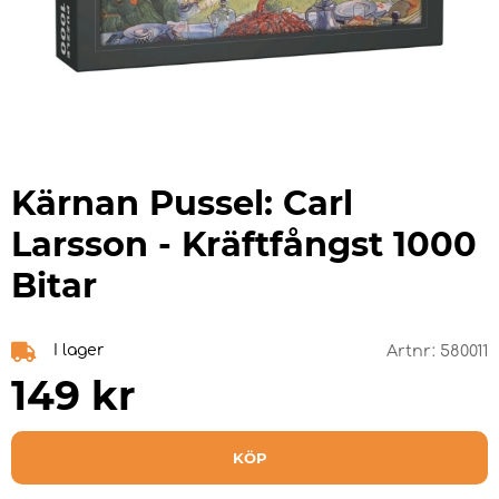
Kärnan Pussel: Carl
Larsson - Kräftfångst 1000
Bitar
I lager
Artnr:
580011
149
kr
KÖP