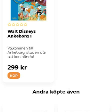
Walt Disneys
Ankeborg 1
Välkommen till
Ankeborg, staden där
allt kan hända!
299 kr
KÖP
Andra köpte även