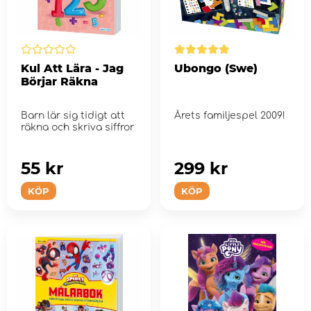
Kul Att Lära - Jag
Ubongo (Swe)
Börjar Räkna
Barn lär sig tidigt att
Årets familjespel 2009!
räkna och skriva siffror
55 kr
299 kr
KÖP
KÖP