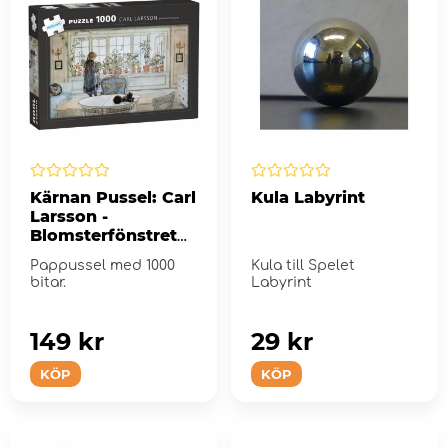
Kärnan Pussel: Carl
Kula Labyrint
Larsson -
Blomsterfönstret
1000 Bitar
Pappussel med 1000
Kula till Spelet
bitar.
Labyrint
149 kr
29 kr
KÖP
KÖP