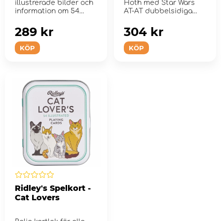
illustrerade bilder och
Hoth med Star Wars
information om 54
AT-AT dubbelsidiga
inspirerande kvinnor
pussel!
från...
289 kr
304 kr
KÖP
KÖP
Ridley's Spelkort -
Cat Lovers