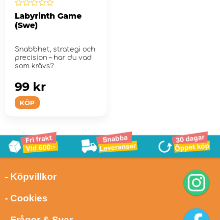
Labyrinth Game
(Swe)
Snabbhet, strategi och
precision – har du vad
som krävs?
99 kr
KÖP
- Köpvillkor
- Cookies
- Frågor & Svar