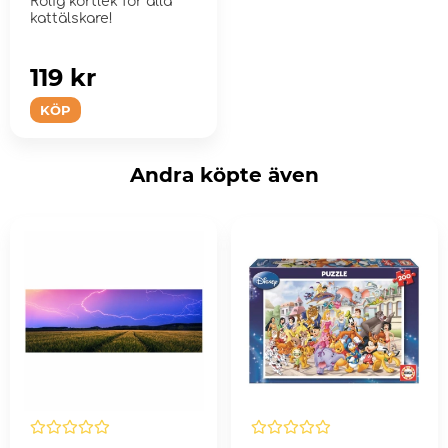
Rolig kortlek för alla
kattälskare!
119 kr
KÖP
Andra köpte även