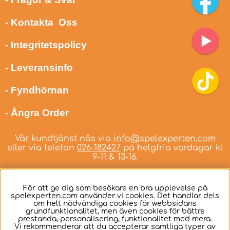
- Kontakta Oss
- Integritetspolicy
- Leveransinfo
- Fyndhörnan
- Ångra Order
Vår kundtjänst nås via
info@spelexperten.com
eller via telefon
026-182427
på helgfria vardagar kl
9-11 & 13-16.
För att ge dig som besökare en bra upplevelse på
spelexperten.com använder vi cookies. Det handlar dels
om helt nödvändiga cookies för webbsidans
Svenska
grundfunktionalitet, men även cookies för bättre
prestanda, personalisering, funktionalitet med mera.
Vi rekommenderar att du accepterar samtliga typer av