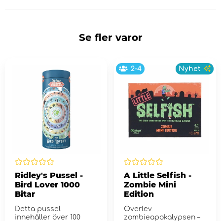
Se fler varor
2-4
Nyhet
Ridley's Pussel -
A Little Selfish -
Bird Lover 1000
Zombie Mini
Bitar
Edition
Detta pussel
Överlev
innehåller över 100
zombieapokalypsen –