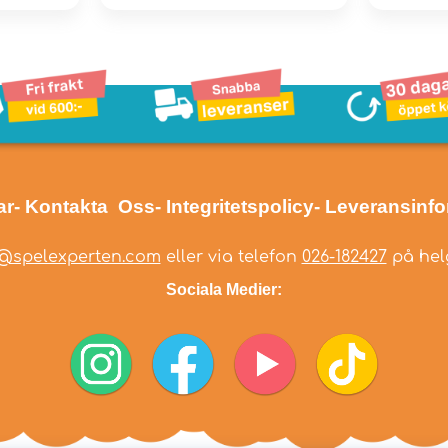
ar
- Kontakta Oss
- Integritetspolicy
- Leveransinf
@spelexperten.com
eller via telefon
026-182427
på helg
Sociala Medier: