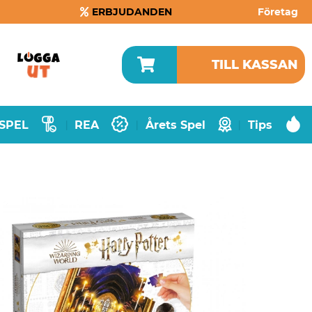
ERBJUDANDEN
Företag
TILL KASSAN
SPEL
REA
Årets Spel
Tips
|
|
|