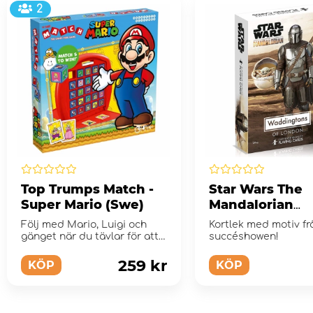
2
Top Trumps Match -
Star Wars The
Super Mario (Swe)
Mandalorian
Spelkort
Följ med Mario, Luigi och
Kortlek med motiv fr
gänget när du tävlar för att
succéshowen!
få ...
259 kr
KÖP
KÖP