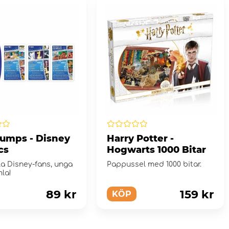
rumps - Disney
Harry Potter -
cs
Hogwarts 1000 Bitar
lla Disney-fans, unga
Pappussel med 1000 bitar.
la!
89 kr
159 kr
KÖP