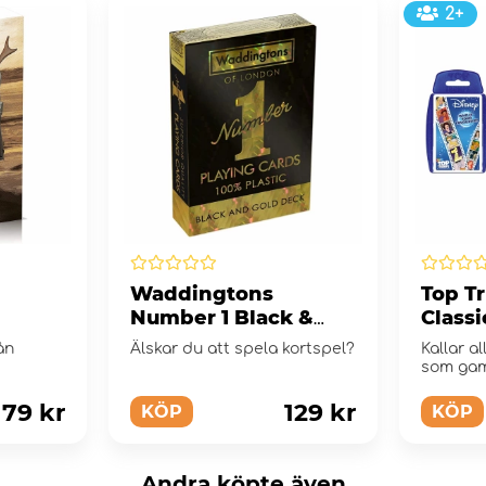
2+
Waddingtons
Top T
Number 1 Black &
Classi
Gold Spelkort
ån
Älskar du att spela kortspel?
Kallar a
som gam
79 kr
129 kr
KÖP
KÖP
Andra köpte även