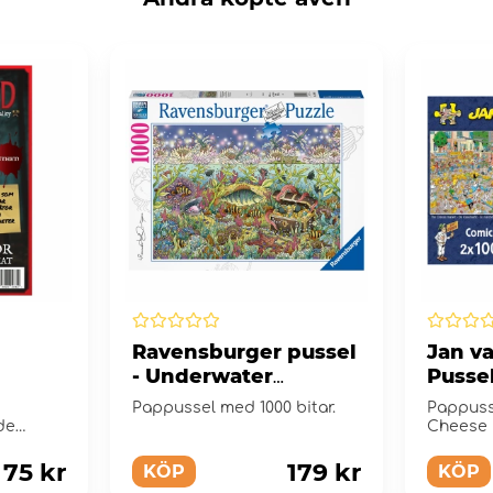
Ravensburger pussel
Jan v
- Underwater
Pussel
Kingdom at Dusk
Tradit
Pappussel med 1000 bitar.
Pappusse
1000 Bitar
Bitar
de
Cheese 
Race
75 kr
179 kr
KÖP
KÖP