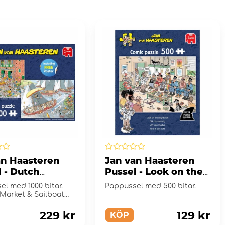
an Haasteren
Jan van Haasteren
 - Dutch
Pussel - Look on the
ions 2x1000
Bright Side 500 Bitar
l med 1000 bitar.
Pappussel med 500 bitar.
Market & Sailboat
229 kr
129 kr
KÖP