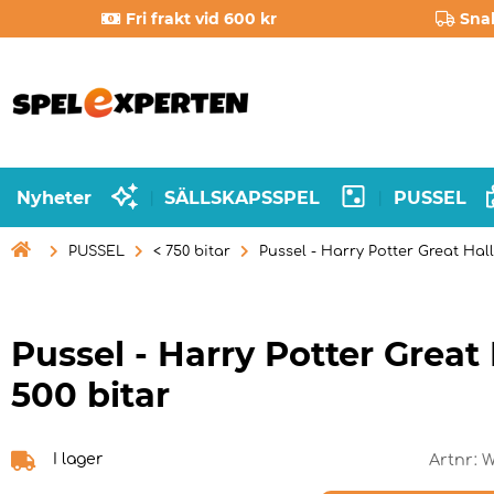
Fri frakt vid 600 kr
Sna
Nyheter
SÄLLSKAPSSPEL
PUSSEL
|
|

PUSSEL
< 750 bitar
Pussel - Harry Potter Great Hall
Pussel - Harry Potter Great 
500 bitar
I lager
Artnr:
W