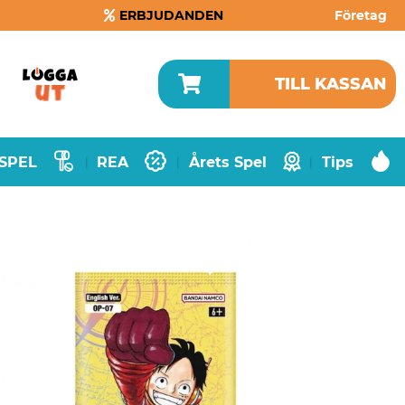
ERBJUDANDEN
Företag
TILL KASSAN
SPEL
REA
Årets Spel
Tips
|
|
|