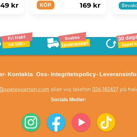
49 kr
169 kr
KÖP
Bevak
ar
- Kontakta Oss
- Integritetspolicy
- Leveransinf
@spelexperten.com
eller via telefon
026-182427
på helg
Sociala Medier: