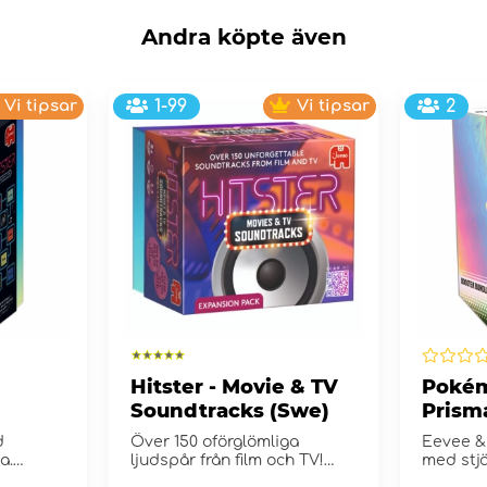
Andra köpte även
Vi tipsar
1-99
Vi tipsar
2
Hitster - Movie & TV
Pokém
Soundtracks (Swe)
Prism
Boost
d
Över 150 oförglömliga
Eevee &
a.
ljudspår från film och TV!
med stjä
Scarlet &