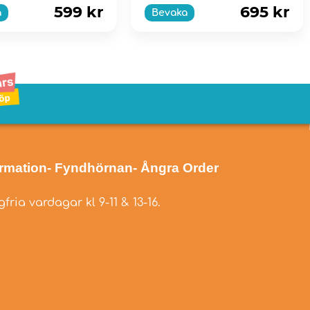
599 kr
695 kr
a
Bevaka
ormation
- Fyndhörnan
- Ångra Order
fria vardagar kl 9-11 & 13-16.