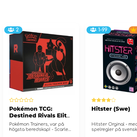
2
1-99
Pokémon TCG:
Hitster (Swe)
Destined Rivals Elite
Trainer Box
Pokémon Trainers, var på
Hitster Orginal - me
högsta beredskap! - Scarlet
spelregler på svensk
& Violet 10