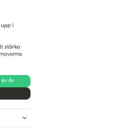
 upp i
t stärka
ernovorna
6+ År