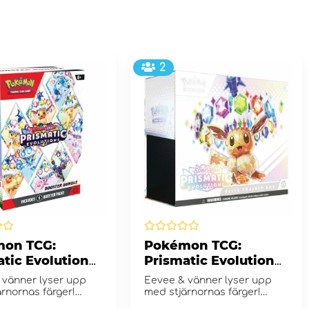
2
on TCG:
Pokémon TCG:
atic Evolutions
Prismatic Evolutions
er Bundle
Elite Trainer Box
 vänner lyser upp
Eevee & vänner lyser upp
rnornas färger!
med stjärnornas färger!
 Violet...
Scarlet & Violet...