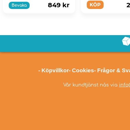
849 kr
2
KÖP
Bevaka
- Köpvillkor
- Cookies
- Frågor & Sv
Vår kundtjänst nås via
info