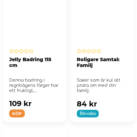
Jelly Badring 115
Roligare Samtal:
cm
Familj
Denna badring i
Saker som är kul att
regnbågens färger har
prata om med din
ett fruktigt,
familj.
geléliknande mön...
109 kr
84 kr
KÖP
Bevaka