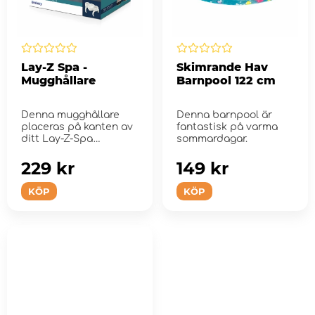
Lay-Z Spa -
Skimrande Hav
Mugghållare
Barnpool 122 cm
Denna mugghållare
Denna barnpool är
placeras på kanten av
fantastisk på varma
ditt Lay-Z-Spa
sommardagar.
spabad.
229 kr
149 kr
KÖP
KÖP