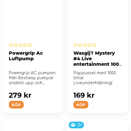
Powergrip Ac
Wasgij? Mystery
Luftpump
#4 Live
entertainment 1000
Bitar
Powergrip AC pumpen
Pappussel med 1000
från Bestway pumpar
bitar.
snabbt upp och
Liveunderhållning!
tömmer nästan alla...
279 kr
169 kr
KÖP
KÖP
2+