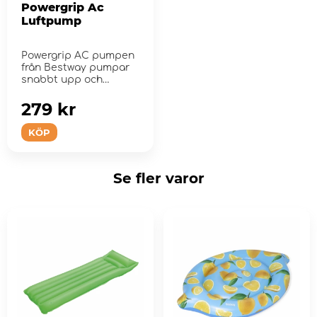
Powergrip Ac
Luftpump
Powergrip AC pumpen
från Bestway pumpar
snabbt upp och
tömmer nästan alla...
279 kr
KÖP
Se fler varor