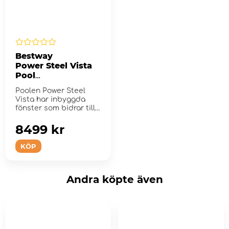
Bestway
Power Steel Vista
Pool
Set 549 X 122 CM
Poolen Power Steel
Vista har inbyggda
fönster som bidrar till
ett underbart
vatten&...
8499 kr
KÖP
Andra köpte även