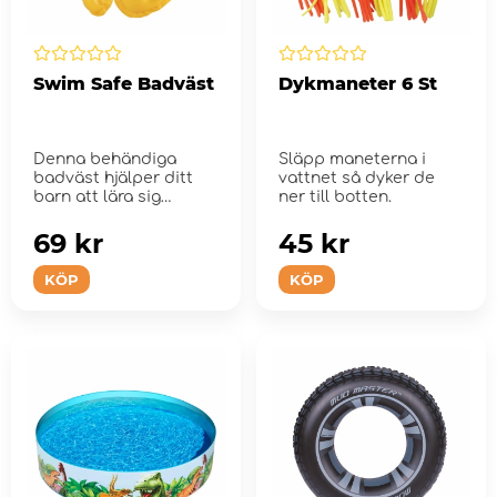
Swim Safe Badväst
Dykmaneter 6 St
Denna behändiga
Släpp maneterna i
badväst hjälper ditt
vattnet så dyker de
barn att lära sig
ner till botten.
simma.
69 kr
45 kr
KÖP
KÖP