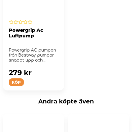
Powergrip Ac
Luftpump
Powergrip AC pumpen
från Bestway pumpar
snabbt upp och
tömmer nästan alla...
279 kr
KÖP
Andra köpte även