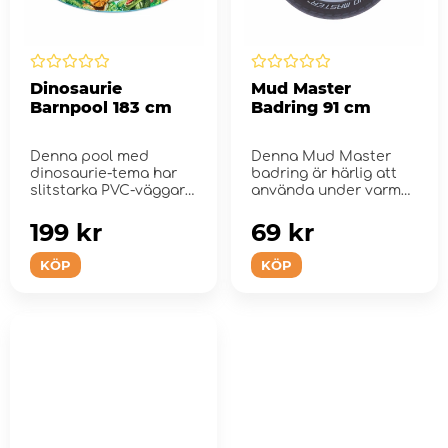
Dinosaurie
Mud Master
Barnpool 183 cm
Badring 91 cm
Denna pool med
Denna Mud Master
dinosaurie-tema har
badring är härlig att
slitstarka PVC-väggar
använda under varma
och en vinylbas.
sommardagar.
199 kr
69 kr
KÖP
KÖP