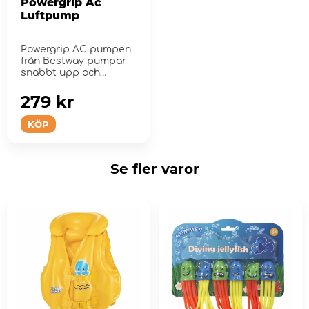
Powergrip Ac
Luftpump
Powergrip AC pumpen
från Bestway pumpar
snabbt upp och
tömmer nästan alla...
279 kr
KÖP
Se fler varor