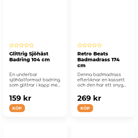
Glittrig Sjöhäst
Retro Beats
Badring 104 cm
Badmadrass 174
cm
En underbar
Denna badmadrass
sjöhästformad badring
efterliknar en kassett
som glittrar i kapp med
och den har ett snyggt
solen!
retromönster.
159 kr
269 kr
KÖP
KÖP