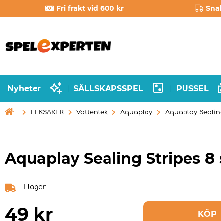
Fri frakt vid 600 kr
Sna
Nyheter
SÄLLSKAPSSPEL
PUSSEL
|
|

LEKSAKER
Vattenlek
Aquaplay
Aquaplay Sealing
Aquaplay Sealing Stripes 8 
I lager
49
kr
KÖP