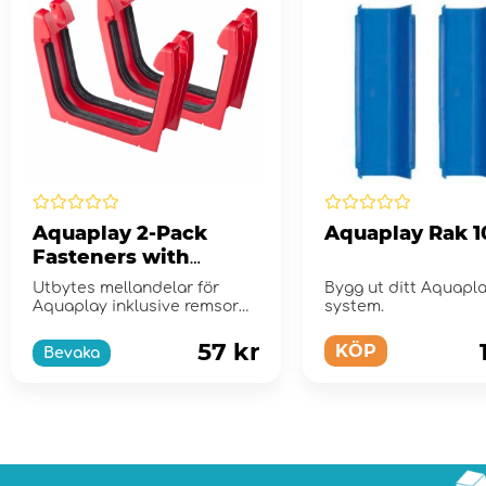
Aquaplay 2-Pack
Aquaplay Rak 1
Fasteners with
Sealing strips
Utbytes mellandelar för
Bygg ut ditt Aquapla
Aquaplay inklusive remsor
system.
med tätningslist.
57 kr
KÖP
Bevaka