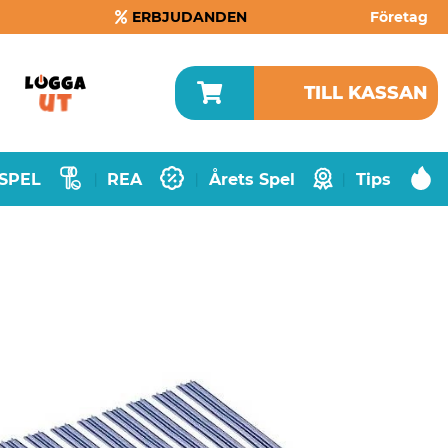
ERBJUDANDEN
Företag
TILL KASSAN
SPEL
REA
Årets Spel
Tips
|
|
|