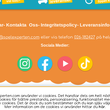
ar
- Kontakta Oss
- Integritetspolicy
- Leveransinf
@spelexperten.com
eller via telefon
026-182427
på helg
Sociala Medier:
perten.com använder vi cookies. Det handlar dels om helt nö
ookies för bättre prestanda, personalisering, funktionalitet me
 cookies. Det är dock du som bestämmer och du kan själv välja
Mer information om de cookies vi använder hittar du
här
.