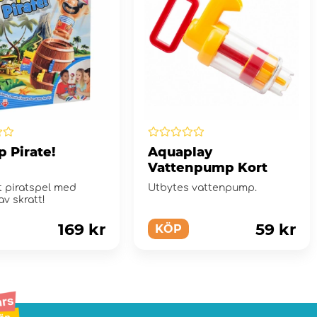
 Pirate!
Aquaplay
Vattenpump Kort
gt piratspel med
Utbytes vattenpump.
v skratt!
169 kr
59 kr
KÖP