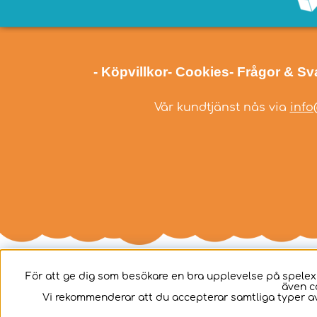
- Köpvillkor
- Cookies
- Frågor & Sv
Vår kundtjänst nås via
info
För att ge dig som besökare en bra upplevelse på spelex
även c
Svenska
Vi rekommenderar att du accepterar samtliga typer av