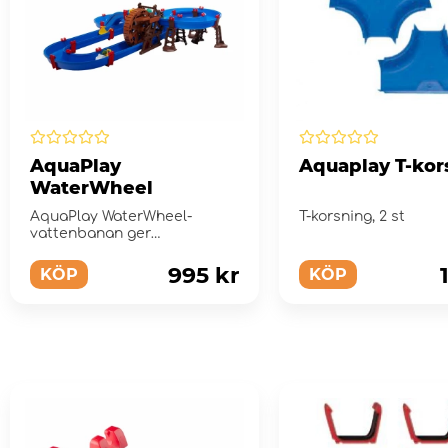
AquaPlay
Aquaplay T-kor
WaterWheel
AquaPlay WaterWheel-
T-korsning, 2 st
vattenbanan ger
uppfriskande lekglädje!
995 kr
KÖP
KÖP