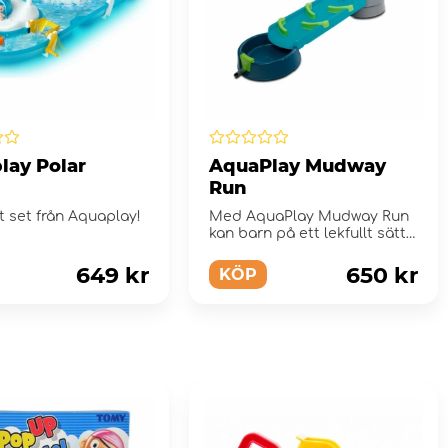
lay Polar
AquaPlay Mudway
Run
gt set från Aquaplay!
Med AquaPlay Mudway Run
kan barn på ett lekfullt sätt
upptäcka vatten och...
649 kr
650 kr
KÖP