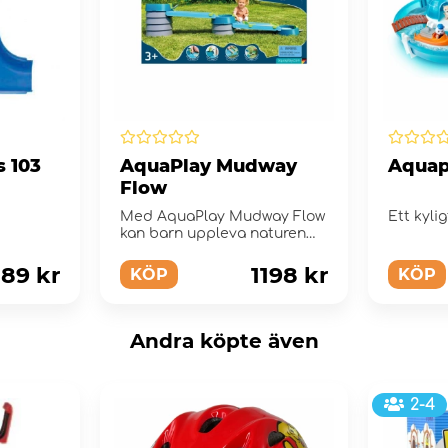
s 103
AquaPlay Mudway
Aquap
Flow
Med AquaPlay Mudway Flow
Ett kyli
kan barn uppleva naturen
och vatten på ett lekfullt sä...
189 kr
1198 kr
KÖP
KÖP
Andra köpte även
2-4