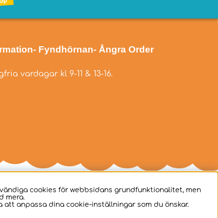
ormation
- Fyndhörnan
- Ångra Order
fria vardagar kl 9-11 & 13-16.
dvändiga cookies för webbsidans grundfunktionalitet, men
d mera.
 att anpassa dina cookie-inställningar som du önskar.