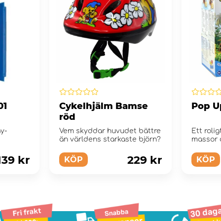
01
Cykelhjälm Bamse
Pop Up
röd
y-
Vem skyddar huvudet bättre
Ett roli
än världens starkaste björn?
massor a
139 kr
229 kr
KÖP
KÖP