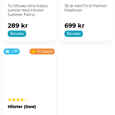
Collection - Series
Ta tillbaka dina bästa
30 år med First Partner
2
somrar med Hitster
Pokémon!
Summer Party!
289 kr
699 kr
Bevaka
Bevaka
1-99
Vi tipsar
Hitster (Swe)