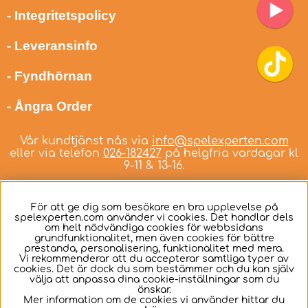
- Integritetspolicy
- Leveransinfo
- Fyndhörnan
- Ångra Order
Vår kundtjänst nås via
info@spelexperten.com
eller via telefon
026-182427
på helgfria vardagar kl
9-11 & 13-16.
För att ge dig som besökare en bra upplevelse på
spelexperten.com använder vi cookies. Det handlar dels
om helt nödvändiga cookies för webbsidans
Svenska
grundfunktionalitet, men även cookies för bättre
prestanda, personalisering, funktionalitet med mera.
Vi rekommenderar att du accepterar samtliga typer av
cookies. Det är dock du som bestämmer och du kan själv
välja att anpassa dina cookie-inställningar som du
önskar.
Mer information om de cookies vi använder hittar du