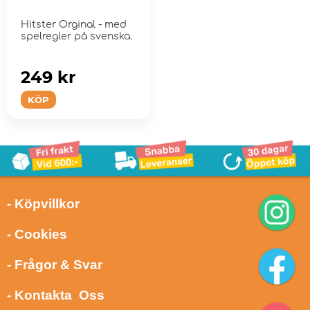
Hitster Orginal - med
spelregler på svenska.
249 kr
KÖP
- Köpvillkor
- Cookies
- Frågor & Svar
- Kontakta Oss