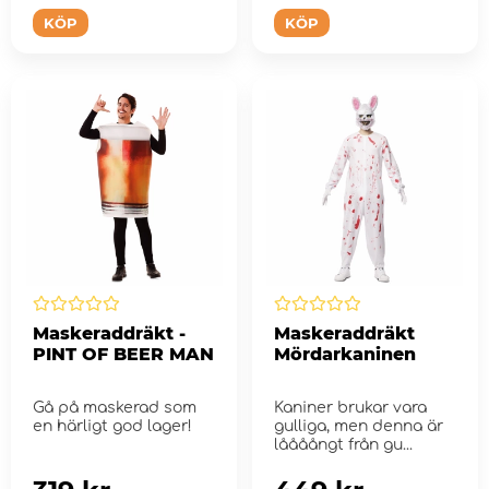
KÖP
KÖP
Maskeraddräkt -
Maskeraddräkt
PINT OF BEER MAN
Mördarkaninen
Gå på maskerad som
Kaniner brukar vara
en härligt god lager!
gulliga, men denna är
låååångt från gu...