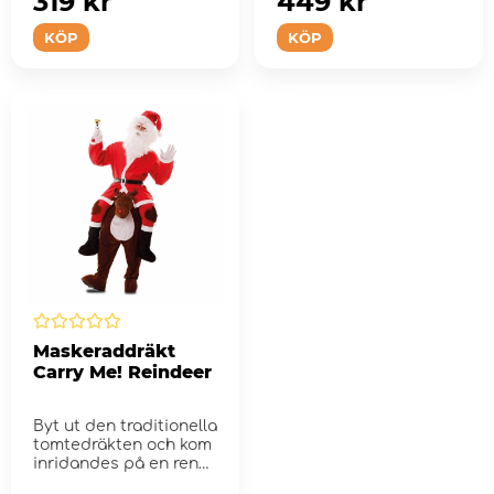
319 kr
449 kr
KÖP
KÖP
Maskeraddräkt
Carry Me! Reindeer
Byt ut den traditionella
tomtedräkten och kom
inridandes på en ren
till julkla...