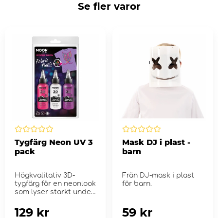
Se fler varor
Tygfärg Neon UV 3
Mask DJ i plast -
pack
barn
Högkvalitativ 3D-
Frän DJ-mask i plast
tygfärg för en neonlook
för barn.
som lyser starkt under
UV-belysn...
129 kr
59 kr