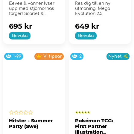
Trainer Box
Eevee & vänner lyser
Res dig till en ny
upp med stjärnornas
utmaning! Mega
färger! Scarlet &
Evolution 2.5
Violet...
695 kr
649 kr
Bevaka
Bevaka
1-99
Vi tipsar
2
Nyhet
Hitster - Summer
Pokémon TCG:
Party (Swe)
First Partner
Illustration