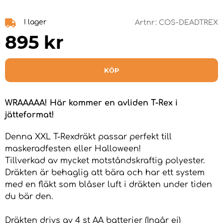
I lager
Artnr:
COS-DEADTREX
895
kr
KÖP
WRAAAAA! Här kommer en avliden T-Rex i
jätteformat!
Denna XXL T-Rexdräkt passar perfekt till
maskeradfesten eller Halloween!
Tillverkad av mycket motståndskraftig polyester.
Dräkten är behaglig att bära och har ett system
med en fläkt som blåser luft i dräkten under tiden
du bär den.
Dräkten drivs av 4 st AA batterier (Ingår ej)