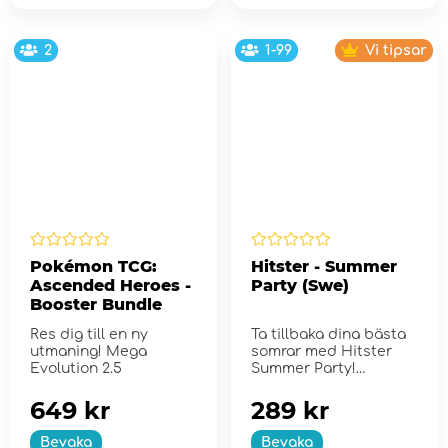
2
1-99
Vi tipsar
Pokémon TCG:
Hitster - Summer
Ascended Heroes -
Party (Swe)
Booster Bundle
Res dig till en ny
Ta tillbaka dina bästa
utmaning! Mega
somrar med Hitster
Evolution 2.5
Summer Party!
649 kr
289 kr
Bevaka
Bevaka