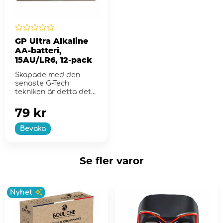
GP Ultra Alkaline
AA-batteri,
15AU/LR6, 12-pack
Skapade med den
senaste G-Tech
tekniken är detta det
perfekta allround
batteriet.
79 kr
Bevaka
Se fler varor
Nyhet