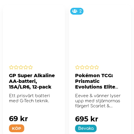
2
GP Super Alkaline
Pokémon TCG:
AA-batteri,
Prismatic
15A/LR6, 12-pack
Evolutions Elite
Trainer Box
Ett prisvärt batteri
Eevee & vänner lyser
med G-Tech teknik.
upp med stjärnornas
färger! Scarlet &
Violet...
69 kr
695 kr
KÖP
Bevaka