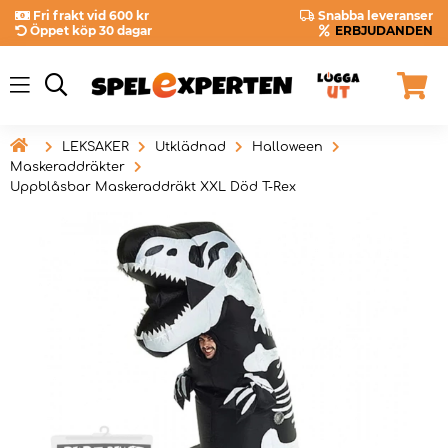
Fri frakt vid 600 kr
Snabba leveranser
Öppet köp 30 dagar
ERBJUDANDEN

LEKSAKER
Utklädnad
Halloween
Maskeraddräkter
Uppblåsbar Maskeraddräkt XXL Död T-Rex