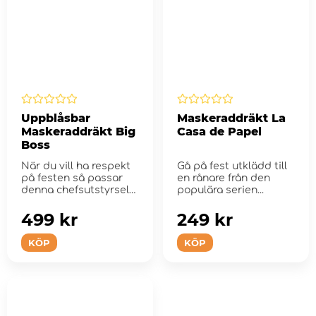
Uppblåsbar
Maskeraddräkt La
Maskeraddräkt Big
Casa de Papel
Boss
När du vill ha respekt
Gå på fest utklädd till
på festen så passar
en rånare från den
denna chefsutstyrsel
populära serien...
som hande...
499 kr
249 kr
KÖP
KÖP