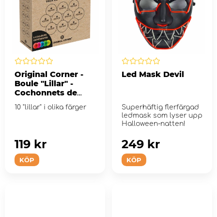
Original Corner -
Led Mask Devil
Boule "Lillar" -
Cochonnets de
Pétanque - 10-pack
10 "lillar" i olika färger
Superhäftig flerfärgad
ledmask som lyser upp
Halloween-natten!
119 kr
249 kr
KÖP
KÖP