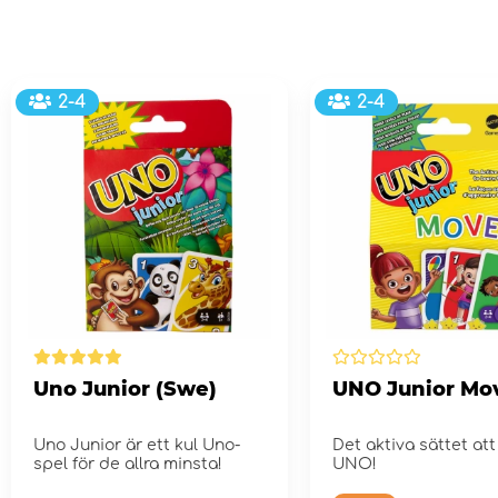
2-4
2-4
Uno Junior (Swe)
UNO Junior Mo
Uno Junior är ett kul Uno-
Det aktiva sättet att 
spel för de allra minsta!
UNO!