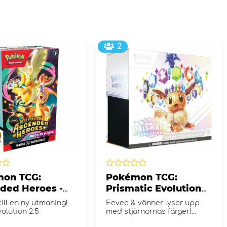
2
on TCG:
Pokémon TCG:
ded Heroes -
Prismatic Evolutions
er Bundle
Elite Trainer Box
till en ny utmaning!
Eevee & vänner lyser upp
olution 2.5
med stjärnornas färger!
Scarlet & Violet...