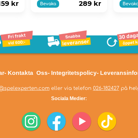
159 kr
289 kr
Bevaka
Bevak
ar
- Kontakta Oss
- Integritetspolicy
- Leveransinf
@spelexperten.com
eller via telefon
026-182427
på helg
Sociala Medier: