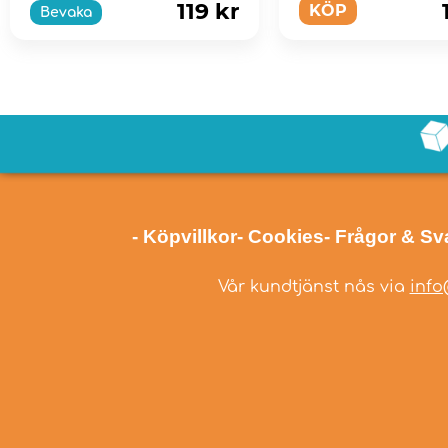
119 kr
KÖP
Bevaka
- Köpvillkor
- Cookies
- Frågor & Sv
Vår kundtjänst nås via
info