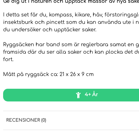
Ge dig ut i naturen och upptäck massor av nya sake
I detta set får du, kompass, kikare, håv, förstoringsgl
insektsburk och pincett som du kan använda ute i 
du undersöker och upptäcker saker.
Ryggsäcken har band som är reglerbara samat en 
framsida där du ser alla saker och kan plocka det 
fort.
Mått på ryggsäck ca: 21 x 26 x 9 cm
4+ År
RECENSIONER (0)