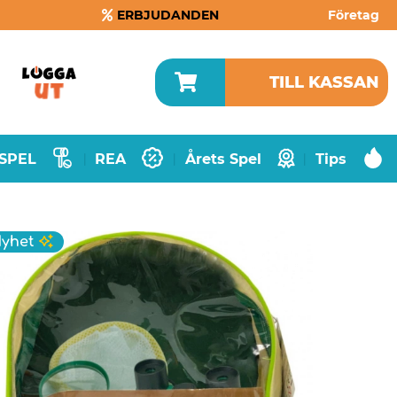
ERBJUDANDEN
Företag
TILL KASSAN
SPEL
REA
Årets Spel
Tips
|
|
|
yhet