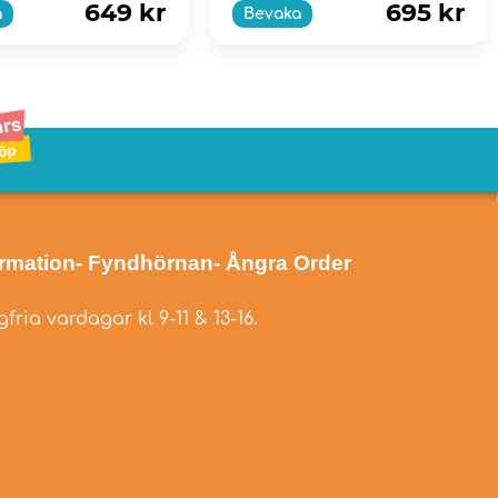
649 kr
695 kr
a
Bevaka
ormation
- Fyndhörnan
- Ångra Order
fria vardagar kl 9-11 & 13-16.