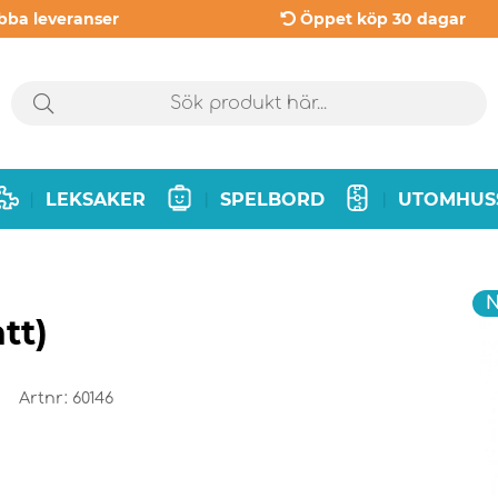
bba leveranser
Öppet köp 30 dagar
LEKSAKER
SPELBORD
UTOMHUS
|
|
|
N
tt)
Artnr:
60146