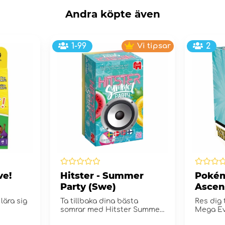
Andra köpte även
1-99
Vi tipsar
2
ve!
Hitster - Summer
Pokém
Party (Swe)
Ascen
Boost
lära sig
Ta tillbaka dina bästa
Res dig 
somrar med Hitster Summer
Mega Ev
Party!