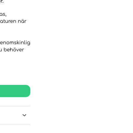
r.
as,
naturen när
genomskinlig
du behöver