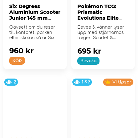
Six Degrees
Pokémon TCG:
Aluminium Scooter
Prismatic
Junior 145 mm
Evolutions Elite
Pink
Trainer Box
Oavsett om du reser
Eevee & vänner lyser
till kontoret, parken
upp med stjärnornas
eller skolan så är Six
färger! Scarlet &
Degrees skote...
Violet...
960 kr
695 kr
KÖP
Bevaka
2
1-99
Vi tipsar