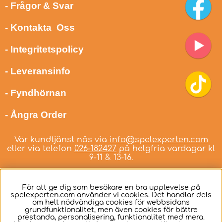
- Frågor & Svar
- Kontakta Oss
- Integritetspolicy
- Leveransinfo
- Fyndhörnan
- Ångra Order
Vår kundtjänst nås via
info@spelexperten.com
eller via telefon
026-182427
på helgfria vardagar kl
9-11 & 13-16.
För att ge dig som besökare en bra upplevelse på
spelexperten.com använder vi cookies. Det handlar dels
om helt nödvändiga cookies för webbsidans
Svenska
grundfunktionalitet, men även cookies för bättre
prestanda, personalisering, funktionalitet med mera.