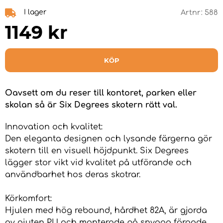
I lager
Artnr:
588
1149
kr
KÖP
Oavsett om du reser till kontoret, parken eller
skolan så är Six Degrees skotern rätt val.
Innovation och kvalitet:
Den eleganta designen och lysande färgerna gör
skotern till en visuell höjdpunkt. Six Degrees
lägger stor vikt vid kvalitet på utförande och
användbarhet hos deras skotrar.
Körkomfort:
Hjulen med hög rebound, hårdhet 82A, är gjorda
av gjuten PU och monterade på snygga färgade