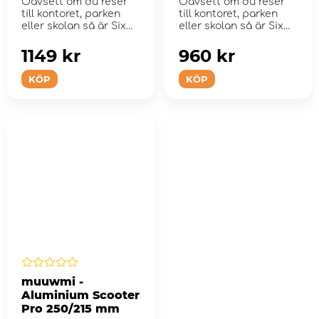
Oavsett om du reser
Oavsett om du reser
till kontoret, parken
till kontoret, parken
eller skolan så är Six
eller skolan så är Six
Degrees skote...
Degrees skote...
1149 kr
960 kr
KÖP
KÖP
muuwmi -
Aluminium Scooter
Pro 250/215 mm