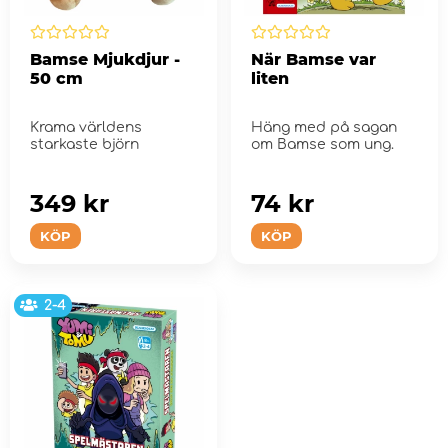
Bamse Mjukdjur -
När Bamse var
50 cm
liten
Krama världens
Häng med på sagan
starkaste björn
om Bamse som ung.
349 kr
74 kr
KÖP
KÖP
2-4