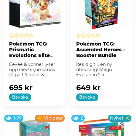
Pokémon TCG:
Pokémon TCG:
Prismatic
Ascended Heroes -
Evolutions Elite
Booster Bundle
Trainer Box
Eevee & vänner lyser
Res dig till en ny
upp med stjärnornas
utmaning! Mega
färger! Scarlet &
Evolution 2.5
Violet...
695 kr
649 kr
Bevaka
Bevaka
1-99
Vi tipsar
2
Nyhet