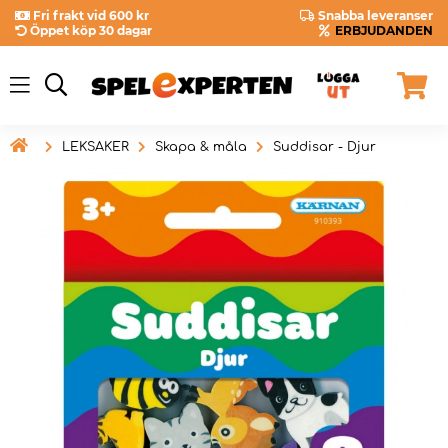
Fri frakt vid 600 kr
Snabba leveranser
Öppet köp 30 dagar
ERBJUDANDEN

LEKSAKER
Skapa & måla
Suddisar - Djur