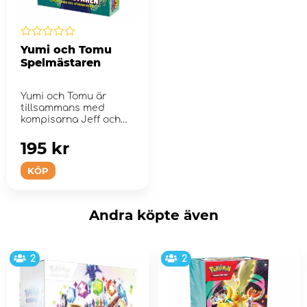
Yumi och Tomu
Spelmästaren
Yumi och Tomu är
tillsammans med
kompisarna Jeff och
Muimbi ute på
upptäc...
195 kr
KÖP
Andra köpte även
2
2