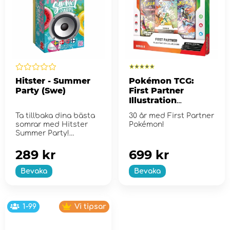
Hitster - Summer
Pokémon TCG:
Party (Swe)
First Partner
Illustration
Collection - Series
Ta tillbaka dina bästa
30 år med First Partner
2
somrar med Hitster
Pokémon!
Summer Party!
289 kr
699 kr
Bevaka
Bevaka
1-99
Vi tipsar