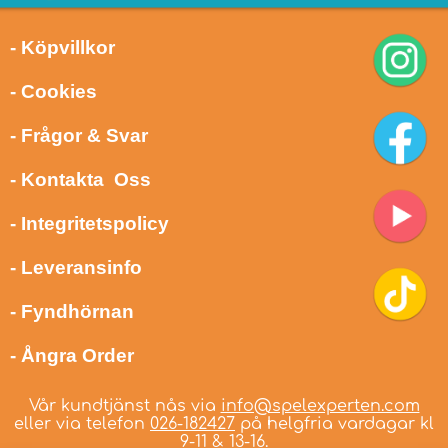
- Köpvillkor
- Cookies
- Frågor & Svar
- Kontakta Oss
- Integritetspolicy
- Leveransinfo
- Fyndhörnan
- Ångra Order
Vår kundtjänst nås via
info@spelexperten.com
eller via telefon
026-182427
på helgfria vardagar kl
9-11 & 13-16.