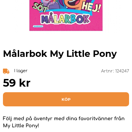
Målarbok My Little Pony
I lager
Artnr:
124247
59
kr
KÖP
Följ med på äventyr med dina favoritvänner från
My Little Pony!