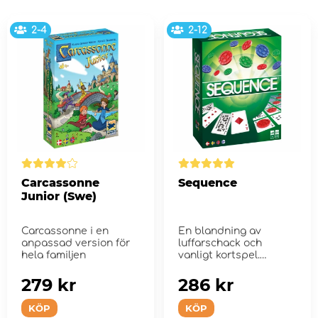
2-4
2-12
Carcassonne
Sequence
Junior (Swe)
Carcassonne i en
En blandning av
anpassad version för
luffarschack och
hela familjen
vanligt kortspel.
279 kr
286 kr
KÖP
KÖP