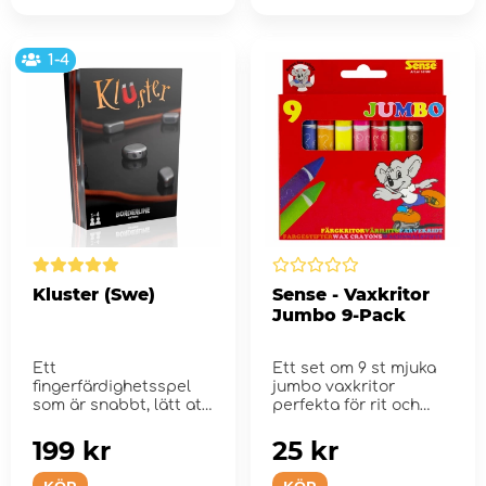
1-4
Kluster (Swe)
Sense - Vaxkritor
Jumbo 9-Pack
Ett
Ett set om 9 st mjuka
fingerfärdighetsspel
jumbo vaxkritor
som är snabbt, lätt att
perfekta för rit och
ta med, skoj, enkelt, ti...
pysselsrunden.
199 kr
25 kr
KÖP
KÖP