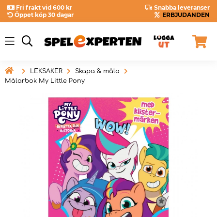
Fri frakt vid 600 kr
Snabba leveranser
Öppet köp 30 dagar
ERBJUDANDEN

LEKSAKER
Skapa & måla
Målarbok My Little Pony