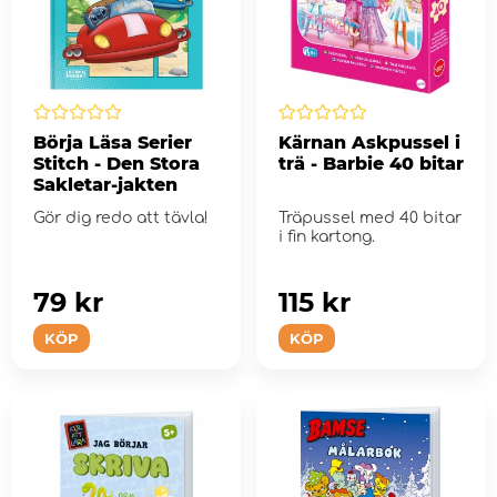
Börja Läsa Serier
Kärnan Askpussel i
Stitch - Den Stora
trä - Barbie 40 bitar
Sakletar-jakten
Gör dig redo att tävla!
Träpussel med 40 bitar
i fin kartong.
79 kr
115 kr
KÖP
KÖP