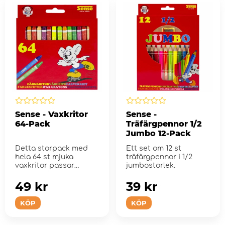
Sense - Vaxkritor
Sense -
64-Pack
Träfärgpennor 1/2
Jumbo 12-Pack
Detta storpack med
Ett set om 12 st
hela 64 st mjuka
träfärgpennor i 1/2
vaxkritor passar
jumbostorlek.
perfekt för många och
l&#...
49 kr
39 kr
KÖP
KÖP