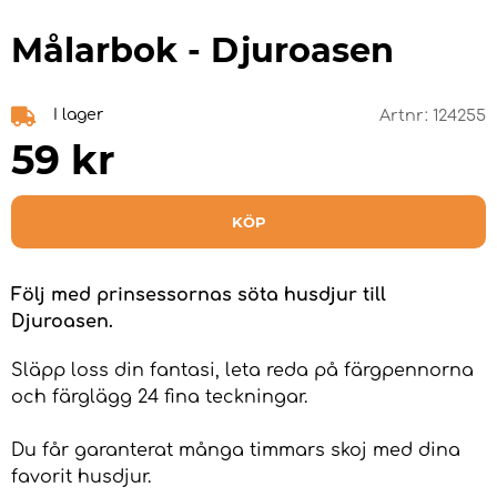
Målarbok - Djuroasen
I lager
Artnr:
124255
59
kr
KÖP
Följ med prinsessornas söta husdjur till
Djuroasen.
Släpp loss din fantasi, leta reda på färgpennorna
och färglägg 24 fina teckningar.
Du får garanterat många timmars skoj med dina
favorit husdjur.