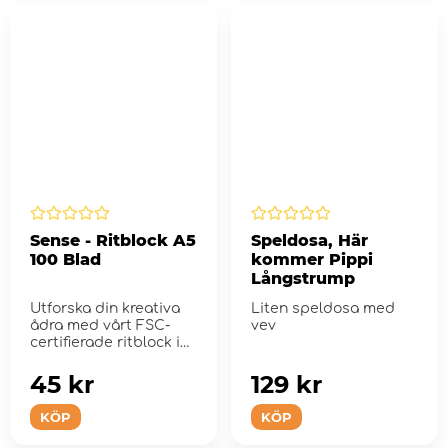
Sense - Ritblock A5
Speldosa, Här
100 Blad
kommer Pippi
Långstrump
Utforska din kreativa
Liten speldosa med
ådra med vårt FSC-
vev
certifierade ritblock i
A5 utföra...
45 kr
129 kr
KÖP
KÖP