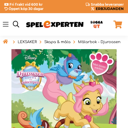
Fri frakt vid 600 kr
Snabba leveranser
Öppet köp 30 dagar
ERBJUDANDEN

LEKSAKER
Skapa & måla
Målarbok - Djuroasen