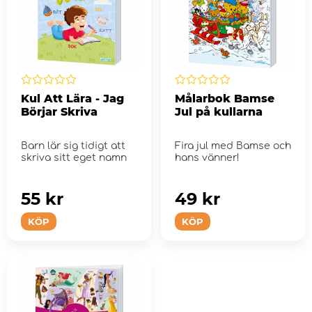
Kul Att Lära - Jag
Målarbok Bamse
Börjar Skriva
Jul på kullarna
Barn lär sig tidigt att
Fira jul med Bamse och
skriva sitt eget namn
hans vänner!
55 kr
49 kr
KÖP
KÖP