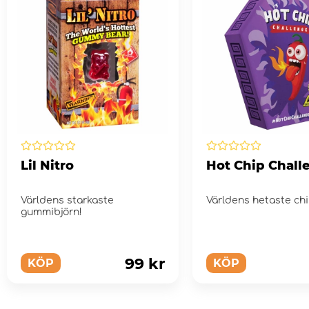
Lil Nitro
Hot Chip Chall
Världens starkaste
Världens hetaste chi
gummibjörn!
99 kr
KÖP
KÖP