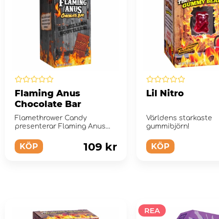
Flaming Anus
Lil Nitro
Chocolate Bar
Flamethrower Candy
Världens starkaste
presenterar Flaming Anus
gummibjörn!
Chocolate Bar!
109 kr
KÖP
KÖP
REA