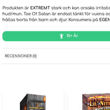
Produkten är
EXTREMT
stark och kan orsaka irritat
hud/mun. Toe Of Satan är endast tänkt för vuxna o
hållas borta från barn och djur. Konsumera på
EGE
15+ År
RECENSIONER (0)