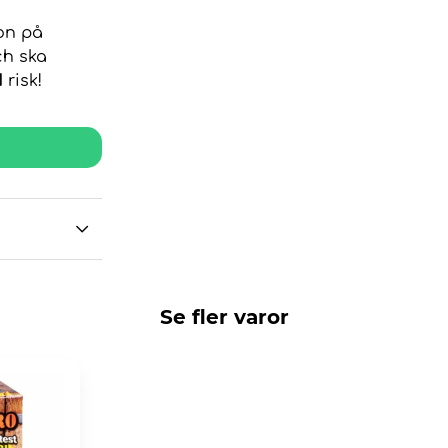
ion på
ch ska
N
risk!
Se fler varor