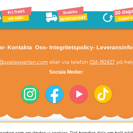
ar
- Kontakta Oss
- Integritetspolicy
- Leveransinf
@spelexperten.com
eller via telefon
026-182427
på helg
Sociala Medier: