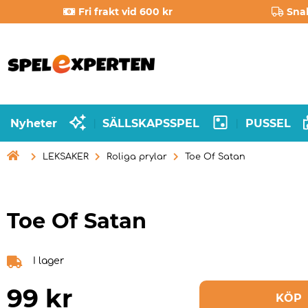
Fri frakt vid 600 kr
Sna
Nyheter
SÄLLSKAPSSPEL
PUSSEL
|
|

LEKSAKER
Roliga prylar
Toe Of Satan
Toe Of Satan
I lager
99
kr
KÖP