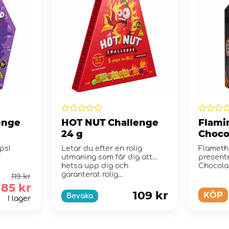
enge
HOT NUT Challenge
Flami
24 g
Choco
ps!
Letar du efter en rolig
Flameth
utmaning som får dig att
present
hetsa upp dig och
Chocola
garanterat rolig...
119 kr
85 kr
109 kr
KÖP
Bevaka
I lager