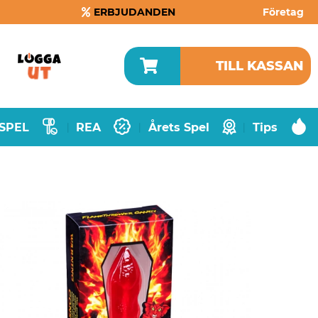
ERBJUDANDEN
Företag
TILL KASSAN
SPEL
REA
Årets Spel
Tips
|
|
|