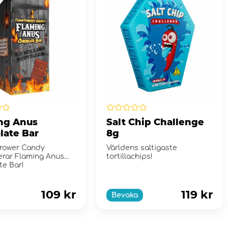
ng Anus
Salt Chip Challenge
late Bar
8g
rower Candy
Världens saltigaste
erar Flaming Anus
tortillachips!
te Bar!
109 kr
119 kr
Bevaka