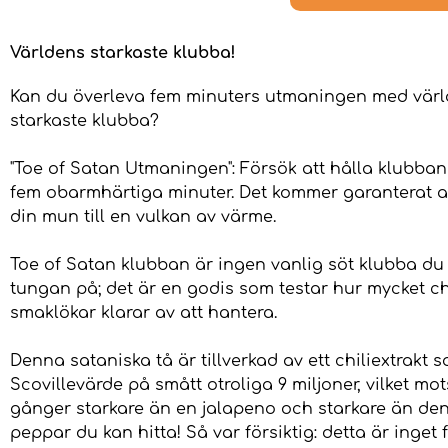
Världens starkaste klubba!
Kan du överleva fem minuters utmaningen med vär
starkaste klubba?
"Toe of Satan Utmaningen": Försök att hålla klubban
fem obarmhärtiga minuter. Det kommer garanterat a
din mun till en vulkan av värme.
Toe of Satan klubban är ingen vanlig söt klubba du 
tungan på; det är en godis som testar hur mycket ch
smaklökar klarar av att hantera.
Denna sataniska tå är tillverkad av ett chiliextrakt s
Scovillevärde på smått otroliga 9 miljoner, vilket mo
gånger starkare än en jalapeno och starkare än den
peppar du kan hitta! Så var försiktig: detta är inget f