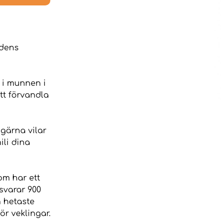
ldens
 i munnen i
tt förvandla
gärna vilar
ili dina
om har ett
tsvarar 900
 hetaste
ör veklingar.