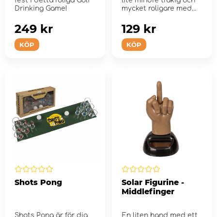
fest i detta roliga Golf
lite mindre tråkig och
Drinking Game!
mycket roligare med
Crime Sc...
249 kr
129 kr
KÖP
KÖP
Shots Pong
Solar Figurine -
Middlefinger
Shots Pong är för dig
En liten hand med ett