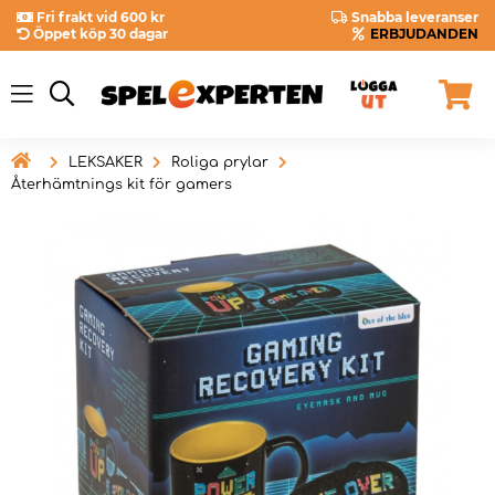
Fri frakt vid 600 kr
Snabba leveranser
Öppet köp 30 dagar
ERBJUDANDEN

LEKSAKER
Roliga prylar
Återhämtnings kit för gamers