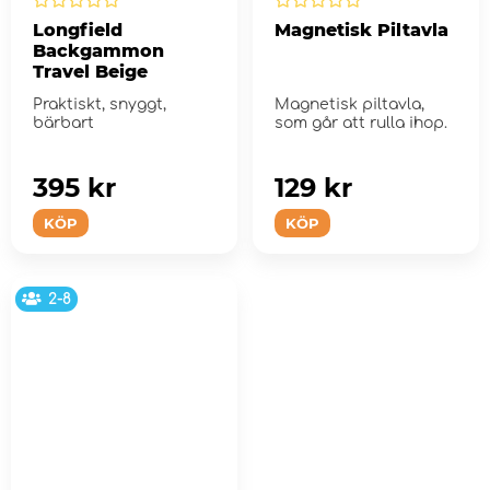
Longfield
Magnetisk Piltavla
Backgammon
Travel Beige
Praktiskt, snyggt,
Magnetisk piltavla,
bärbart
som går att rulla ihop.
395 kr
129 kr
KÖP
KÖP
2-8