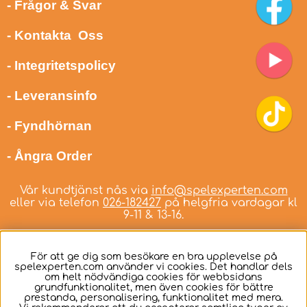
- Frågor & Svar
- Kontakta Oss
- Integritetspolicy
- Leveransinfo
- Fyndhörnan
- Ångra Order
Vår kundtjänst nås via
info@spelexperten.com
eller via telefon
026-182427
på helgfria vardagar kl
9-11 & 13-16.
För att ge dig som besökare en bra upplevelse på
spelexperten.com använder vi cookies. Det handlar dels
om helt nödvändiga cookies för webbsidans
Svenska
grundfunktionalitet, men även cookies för bättre
prestanda, personalisering, funktionalitet med mera.