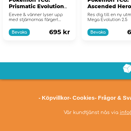
Prismatic Evolutions
Ascended Hero
Elite Trainer Box
Booster Bundl
Eevee & vänner lyser upp
Res dig till en ny ut
med stjärnornas färger!
Mega Evolution 2.5
Scarlet & Violet...
695 kr
6
Bevaka
Bevaka
- Köpvillkor
- Cookies
- Frågor & Sv
Vår kundtjänst nås via
info