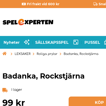
Fri frakt vid 600 kr
Sna
Nyheter
SÄLLSKAPSSPEL
PUSSEL
|
|

LEKSAKER
Roliga prylar
Badanka, Rockstjärna
Badanka, Rockstjärna
I lager
99
kr
KÖP