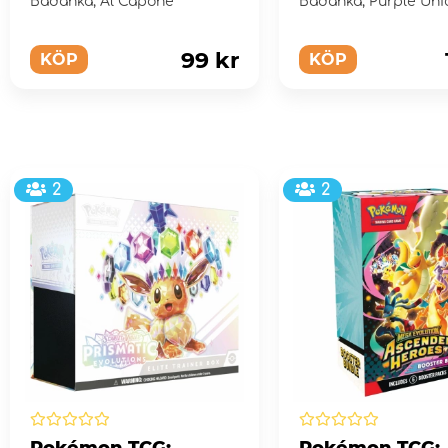
Badanka, Al Capone
Badanka, Purple Uni
99 kr
KÖP
KÖP
2
2
Pokémon TCG:
Pokémon TCG: