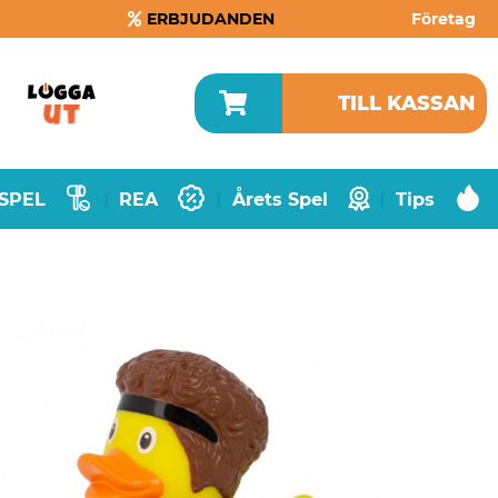
ERBJUDANDEN
Företag
TILL KASSAN
SPEL
REA
Årets Spel
Tips
|
|
|