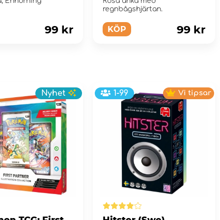
, Enhörning
Rosa anka med
regnbågshjärtan.
99 kr
99 kr
KÖP
Nyhet
1-99
Vi tipsar
on TCG: First
Hitster (Swe)