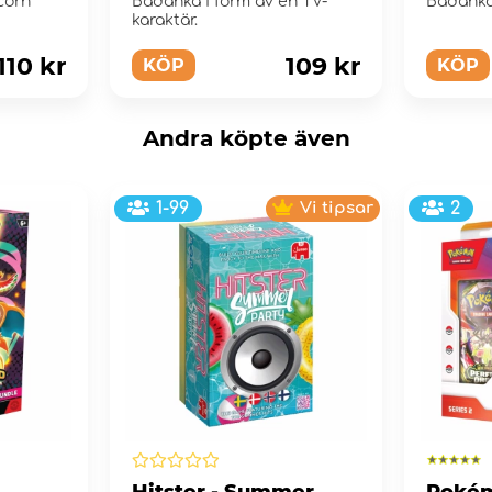
corn
Badanka i form av en TV-
Badanka
karaktär.
110 kr
109 kr
KÖP
KÖP
Andra köpte även
1-99
Vi tipsar
2
Hitster - Summer
Pokém