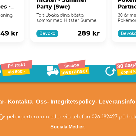
es -
Party (Swe)
Partne
e
Collec
maning!
Ta tillbaka dina bästa
30 år me
somrar med Hitster Summer
Pokémo
Party!
49 kr
289 kr
Bevaka
Bevak
ar
- Kontakta Oss
- Integritetspolicy
- Leveransinf
@spelexperten.com
eller via telefon
026-182427
på helg
Sociala Medier: