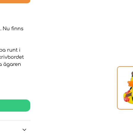
. Nu finns
pa runt i
skrivbordet
da ägaren