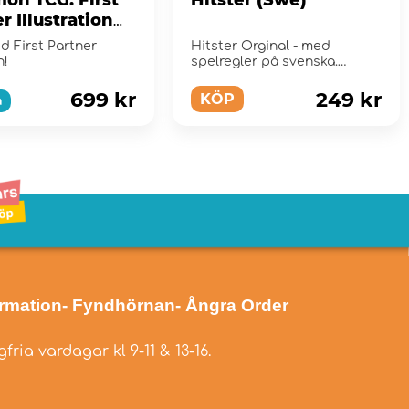
r Illustration
tion - Series 2
d First Partner
Hitster Orginal - med
n!
spelregler på svenska.
699 kr
249 kr
KÖP
a
ormation
- Fyndhörnan
- Ångra Order
fria vardagar kl 9-11 & 13-16.