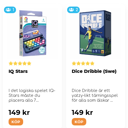
1
2
IQ Stars
Dice Dribble (Swe)
I det logiska spelet IQ-
Dice Dribble är ett
Stars måste du
yatzy-likt tärningsspel
placera alla 7
för alla som älskar ...
stjärnorna på spelb...
149 kr
149 kr
KÖP
KÖP