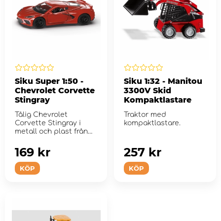
Siku Super 1:50 -
Siku 1:32 - Manitou
Chevrolet Corvette
3300V Skid
Stingray
Kompaktlastare
Tålig Chevrolet
Traktor med
Corvette Stingray i
kompaktlastare.
metall och plast från
Siku i 1:50 skala
169 kr
257 kr
KÖP
KÖP