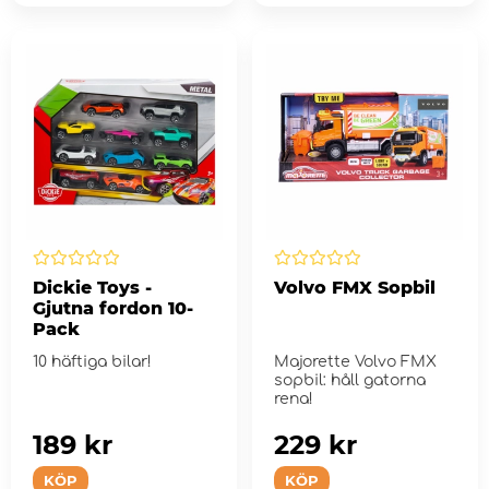
Dickie Toys -
Volvo FMX Sopbil
Gjutna fordon 10-
Pack
10 häftiga bilar!
Majorette Volvo FMX
sopbil: håll gatorna
rena!
189 kr
229 kr
KÖP
KÖP