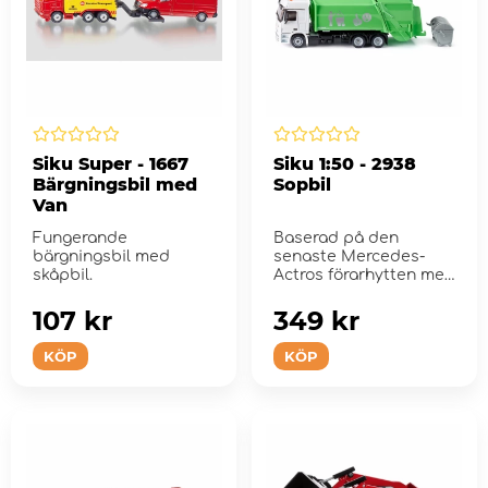
Siku Super - 1667
Siku 1:50 - 2938
Bärgningsbil med
Sopbil
Van
Fungerande
Baserad på den
bärgningsbil med
senaste Mercedes-
skåpbil.
Actros förarhytten med
ett långt 3-axligt...
107 kr
349 kr
KÖP
KÖP