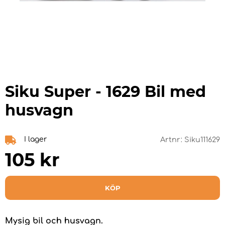
Siku Super - 1629 Bil med
husvagn
I lager
Artnr:
Siku111629
105
kr
KÖP
Mysig bil och husvagn.