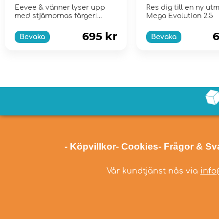
Elite Trainer Box
Booster Bundl
Eevee & vänner lyser upp
Res dig till en ny ut
med stjärnornas färger!
Mega Evolution 2.5
Scarlet & Violet...
695 kr
6
Bevaka
Bevaka
- Köpvillkor
- Cookies
- Frågor & Sv
Vår kundtjänst nås via
info