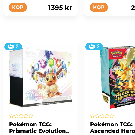
komfort och hållbarhet
platser, stark no...
1395 kr
2
KÖP
KÖP
2
2
Pokémon TCG:
Pokémon TCG:
Prismatic Evolutions
Ascended Hero