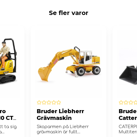
Se fler varor
ro
Bruder Liebherr
Brude
10 CTS
Grävmaskin
Catter
tt ta sig
Skoparmen på Liebherr
CATERP
a
grävmaskin är fullt
Multiter