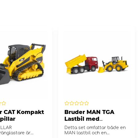
r CAT Kompakt
Bruder MAN TGA
pillar
Lastbil med
Grävmaskin FR 130
ILLAR
Detta set omfattar både en
ränglastare är
MAN lastbil och en