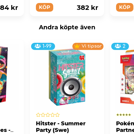
fungerande och manövreras
verklige
...
84 kr
382 kr
KÖP
KÖP
Andra köpte även
1-99
Vi tipsar
2
Hitster - Summer
Pokém
es -
Party (Swe)
Partne