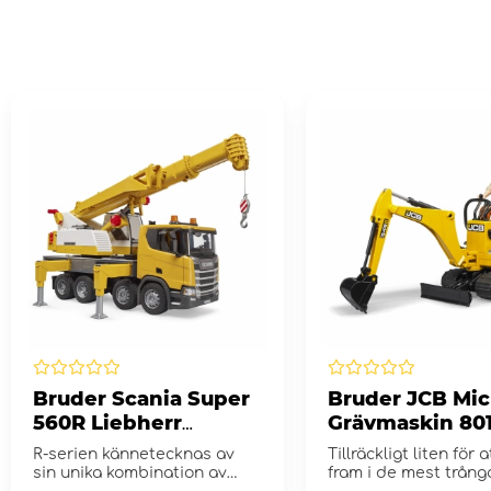
Bruder Scania Super
Bruder JCB Mic
560R Liebherr
Grävmaskin 80
kranbil med ljus &
med figur
R-serien kännetecknas av
Tillräckligt liten för a
ljudmodul
sin unika kombination av
fram i de mest trång