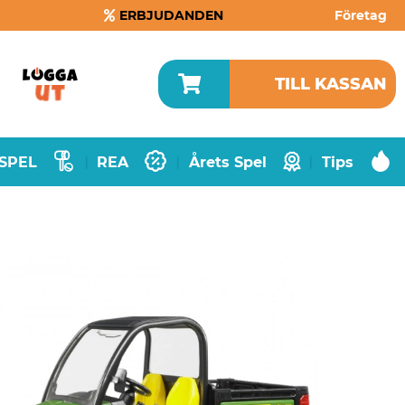
ERBJUDANDEN
Företag
TILL KASSAN
SPEL
REA
Årets Spel
Tips
|
|
|