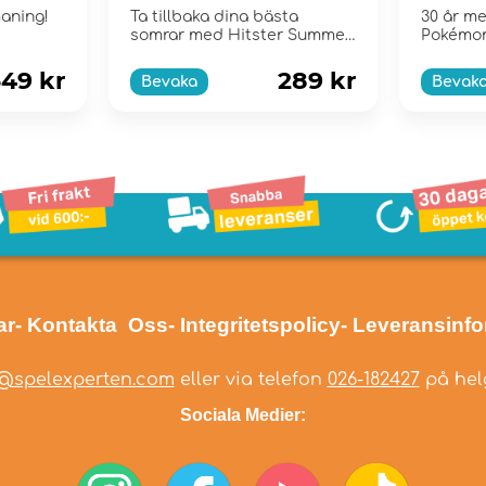
e
Collec
maning!
Ta tillbaka dina bästa
30 år me
somrar med Hitster Summer
Pokémo
Party!
49 kr
289 kr
Bevaka
Bevak
ar
- Kontakta Oss
- Integritetspolicy
- Leveransinf
@spelexperten.com
eller via telefon
026-182427
på helg
Sociala Medier: