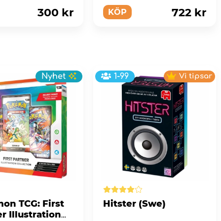
n multifunktionell.
hjultraktor så att det roliga
ka...
300 kr
722 kr
KÖP
Nyhet
1-99
Vi tipsar
on TCG: First
Hitster (Swe)
r Illustration