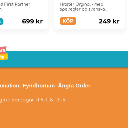
tion - Series 2
d First Partner
Hitster Orginal - med
n!
spelregler på svenska.
699 kr
249 kr
KÖP
a
ormation
- Fyndhörnan
- Ångra Order
fria vardagar kl 9-11 & 13-16.