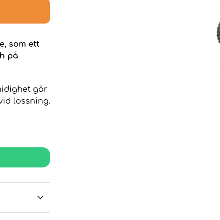
, som ett
ch på
midighet gör
vid lossning.