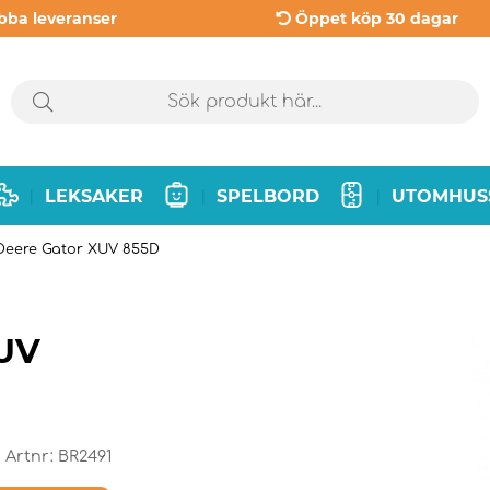
bba leveranser
Öppet köp 30 dagar
LEKSAKER
SPELBORD
UTOMHUS
|
|
|
Deere Gator XUV 855D
XUV
Artnr:
BR2491