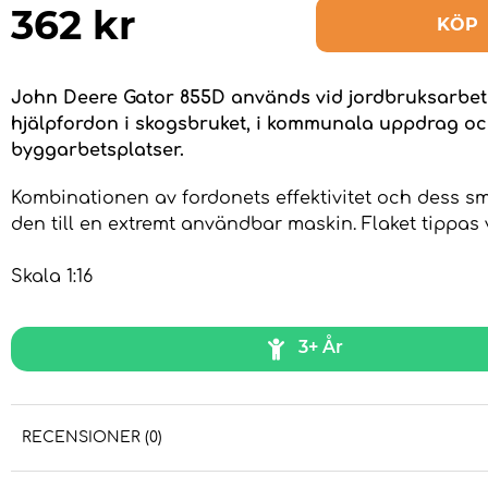
362
kr
KÖP
John Deere Gator 855D används vid jordbruksarbete
hjälpfordon i skogsbruket, i kommunala uppdrag o
byggarbetsplatser.
Kombinationen av fordonets effektivitet och dess s
den till en extremt användbar maskin. Flaket tippas 
Skala 1:16
3+ År
RECENSIONER (0)