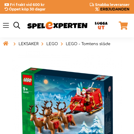
Fri frakt vid 600 kr
Snabba leveranser
Öppet köp 30 dagar
ERBJUDANDEN

LEKSAKER
LEGO
LEGO - Tomtens släde