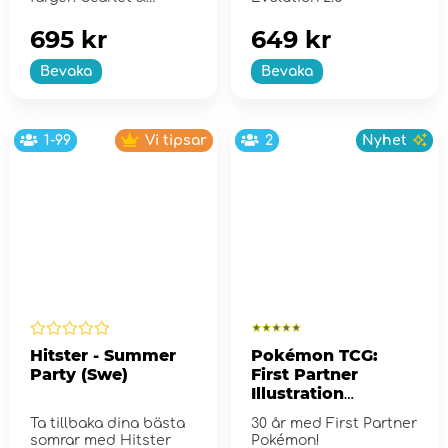
Violet...
695 kr
649 kr
Bevaka
Bevaka
1-99
Vi tipsar
2
Nyhet
Hitster - Summer
Pokémon TCG:
Party (Swe)
First Partner
Illustration
Collection - Series
Ta tillbaka dina bästa
30 år med First Partner
2
somrar med Hitster
Pokémon!