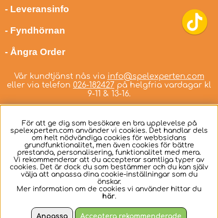
- Leveransinfo
- Fyndhörnan
- Ångra Order
Vår kundtjänst nås via
info@spelexperten.com
eller via telefon
026-182427
på helgfria vardagar kl
9-11 & 13-16.
För att ge dig som besökare en bra upplevelse på
spelexperten.com använder vi cookies. Det handlar dels
om helt nödvändiga cookies för webbsidans
Svenska
grundfunktionalitet, men även cookies för bättre
prestanda, personalisering, funktionalitet med mera.
Vi rekommenderar att du accepterar samtliga typer av
cookies. Det är dock du som bestämmer och du kan själv
välja att anpassa dina cookie-inställningar som du
önskar.
Mer information om de cookies vi använder hittar du
här
.
Anpassa
Acceptera rekommenderade