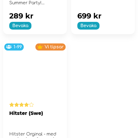
Summer Party!
289 kr
699 kr
Bevaka
Bevaka
1-99
Vi tipsar
Hitster (Swe)
Hitster Orginal - med