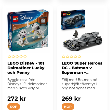
LEGO Disney - 101
LEGO Super Heroes
Dalmatiner Lucky
DC - Batman v
och Penny
Superman –
Batmobile
Byggleksak från
Följ med Batman på
Disneys 101 dalmatiner
superhjälteäventyr i
med 2 söta valpar
hög hastighet med
byggs...
272 kr
269 kr
KÖP
KÖP