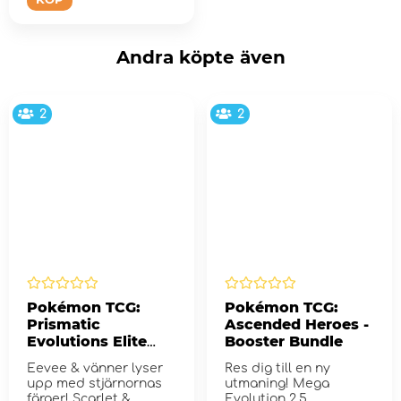
Andra köpte även
2
2
Pokémon TCG:
Pokémon TCG:
Prismatic
Ascended Heroes -
Evolutions Elite
Booster Bundle
Trainer Box
Eevee & vänner lyser
Res dig till en ny
upp med stjärnornas
utmaning! Mega
färger! Scarlet &
Evolution 2.5