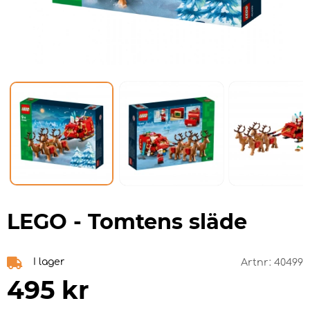
LEGO - Tomtens släde
I lager
Artnr:
40499
495
kr