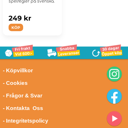
spelregler på svenska.
249 kr
KÖP
- Köpvillkor
- Cookies
- Frågor & Svar
- Kontakta Oss
- Integritetspolicy