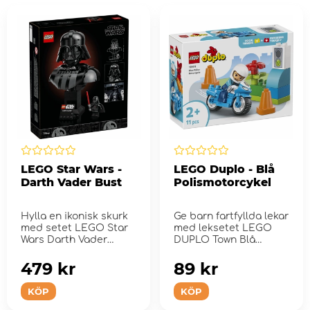
LEGO Star Wars -
LEGO Duplo - Blå
Darth Vader Bust
Polismotorcykel
Hylla en ikonisk skurk
Ge barn fartfyllda lekar
med setet LEGO Star
med leksetet LEGO
Wars Darth Vader
DUPLO Town Blå
Bust.
polismotorcykel.
479 kr
89 kr
KÖP
KÖP