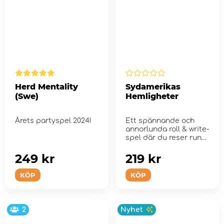
Herd Mentality
Sydamerikas
(Swe)
Hemligheter
Årets partyspel 2024!
Ett spännande och
annorlunda roll & write-
spel där du reser runt i
Sydamer...
249 kr
219 kr
KÖP
KÖP
2
Nyhet