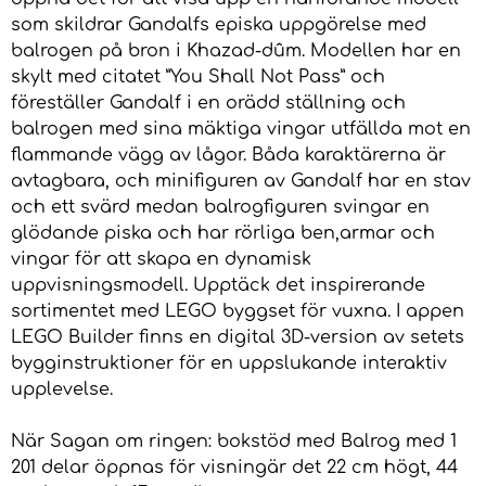
som skildrar Gandalfs episka uppgörelse med
balrogen på bron i Khazad-dûm. Modellen har en
skylt med citatet ”You Shall Not Pass” och
föreställer Gandalf i en orädd ställning och
balrogen med sina mäktiga vingar utfällda mot en
flammande vägg av lågor. Båda karaktärerna är
avtagbara, och minifiguren av Gandalf har en stav
och ett svärd medan balrogfiguren svingar en
glödande piska och har rörliga ben,armar och
vingar för att skapa en dynamisk
uppvisningsmodell. Upptäck det inspirerande
sortimentet med LEGO byggset för vuxna. I appen
LEGO Builder finns en digital 3D-version av setets
bygginstruktioner för en uppslukande interaktiv
upplevelse.
När Sagan om ringen: bokstöd med Balrog med 1
201 delar öppnas för visningär det 22 cm högt, 44