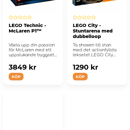
LEGO Technic -
LEGO City -
McLaren P1™
Stuntarena med
dubbelloop
Växla upp din passion
Ta showen till stan
för McLaren med ett
med det actionfyllda
uppslukande byggset
leksetet LEGO City
för vuxna.
Stuntarena med
dubbelloop.
3849 kr
1290 kr
KÖP
KÖP