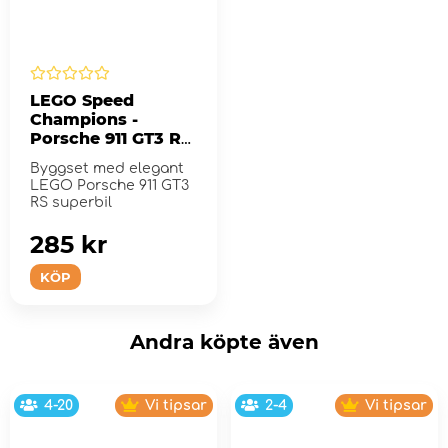
LEGO Speed
Champions -
Porsche 911 GT3 RS
superbil
Byggset med elegant
LEGO Porsche 911 GT3
RS superbil
285 kr
KÖP
Andra köpte även
4-20
Vi tipsar
2-4
Vi tipsar