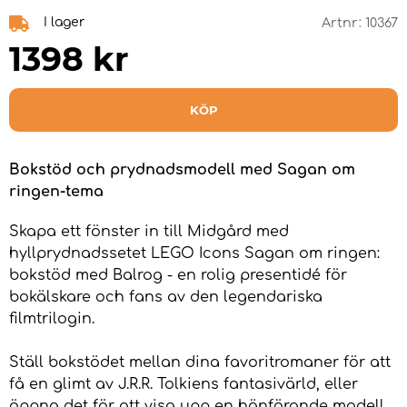
I lager
Artnr:
10367
1398
kr
KÖP
Bokstöd och prydnadsmodell med Sagan om
ringen-tema
Skapa ett fönster in till Midgård med
hyllprydnadssetet LEGO Icons Sagan om ringen:
bokstöd med Balrog - en rolig presentidé för
bokälskare och fans av den legendariska
filmtrilogin.
Ställ bokstödet mellan dina favoritromaner för att
få en glimt av J.R.R. Tolkiens fantasivärld, eller
öppna det för att visa upp en hänförande modell