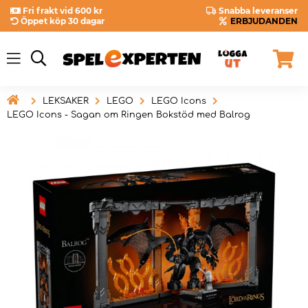
Fri frakt vid 600 kr
Snabba leveranser
Öppet köp 30 dagar
ERBJUDANDEN

LEKSAKER
LEGO
LEGO Icons
LEGO Icons - Sagan om Ringen Bokstöd med Balrog