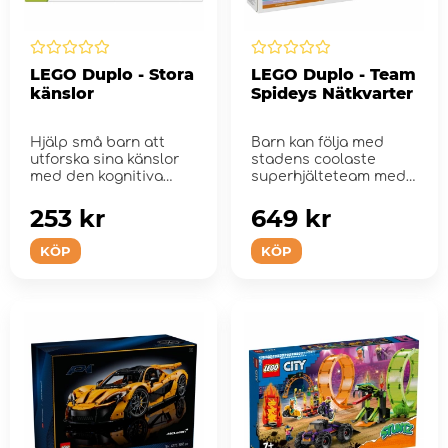
LEGO Duplo - Stora
LEGO Duplo - Team
känslor
Spideys Nätkvarter
Hjälp små barn att
Barn kan följa med
utforska sina känslor
stadens coolaste
med den kognitiva
superhjälteteam med
leksaken LEGO&...
LEGO Duplo Team
Spidey...
253 kr
649 kr
KÖP
KÖP