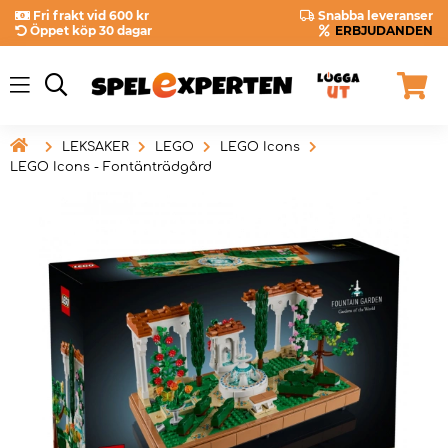
Fri frakt vid 600 kr
Snabba leveranser
Öppet köp 30 dagar
ERBJUDANDEN

LEKSAKER
LEGO
LEGO Icons
LEGO Icons - Fontänträdgård