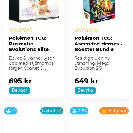
Pokémon TCG:
Pokémon TCG:
Prismatic
Ascended Heroes -
Evolutions Elite
Booster Bundle
Trainer Box
Eevee & vänner lyser
Res dig till en ny
upp med stjärnornas
utmaning! Mega
färger! Scarlet &
Evolution 2.5
Violet...
695 kr
649 kr
Bevaka
Bevaka
2
Nyhet
1-99
Vi tipsar