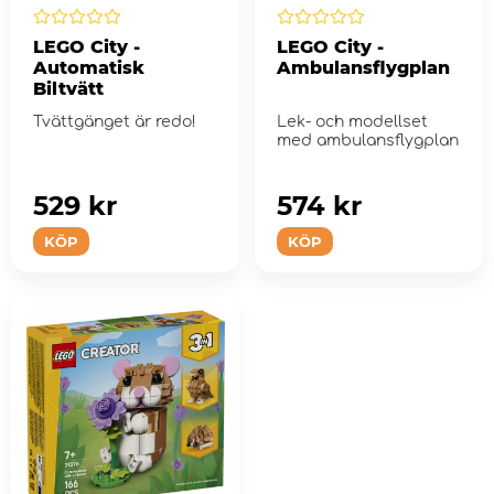
LEGO City -
LEGO City -
Automatisk
Ambulansflygplan
Biltvätt
Tvättgänget är redo!
Lek- och modellset
med ambulansflygplan
529 kr
574 kr
KÖP
KÖP