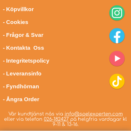
- Köpvillkor
- Cookies
- Frågor & Svar
- Kontakta Oss
- Integritetspolicy
- Leveransinfo
- Fyndhörnan
- Ångra Order
Vår kundtjänst nås via
info@spelexperten.com
eller via telefon
026-182427
på helgfria vardagar kl
9-11 & 13-16.