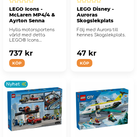
LEGO Icons -
LEGO Disney -
McLaren MP4/4 &
Auroras
Ayrton Senna
Skogslekplats
Hylla motorsportens
Följ med Aurora till
värld med detta
hennes Skogslekplats.
LEGO® Icons
byggprojekt för vuxna.
737 kr
47 kr
KÖP
KÖP
Nyhet