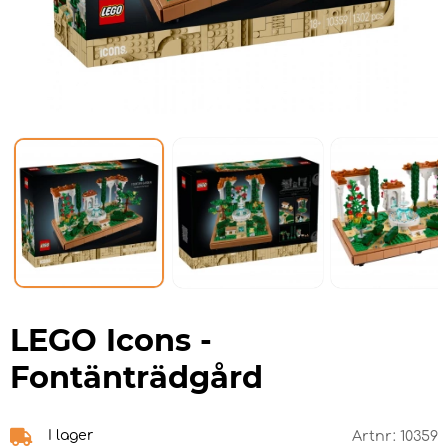
LEGO Icons -
Fontänträdgård
I lager
Artnr:
10359