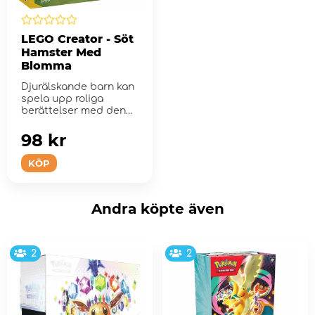
LEGO Creator - Söt
Hamster Med
Blomma
Djurälskande barn kan
spela upp roliga
berättelser med denna
byggsats.
98 kr
KÖP
Andra köpte även
2
2