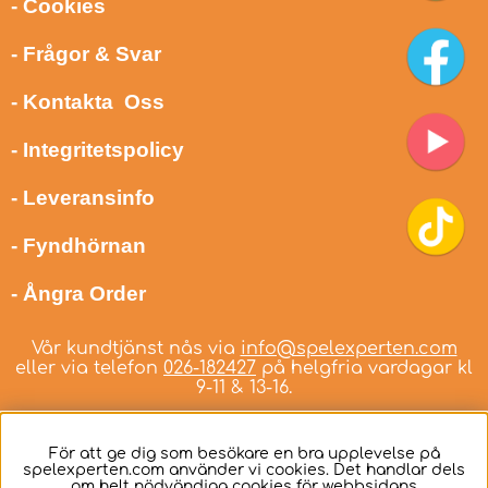
- Cookies
- Frågor & Svar
- Kontakta Oss
- Integritetspolicy
- Leveransinfo
- Fyndhörnan
- Ångra Order
Vår kundtjänst nås via
info@spelexperten.com
eller via telefon
026-182427
på helgfria vardagar kl
9-11 & 13-16.
För att ge dig som besökare en bra upplevelse på
spelexperten.com använder vi cookies. Det handlar dels
om helt nödvändiga cookies för webbsidans