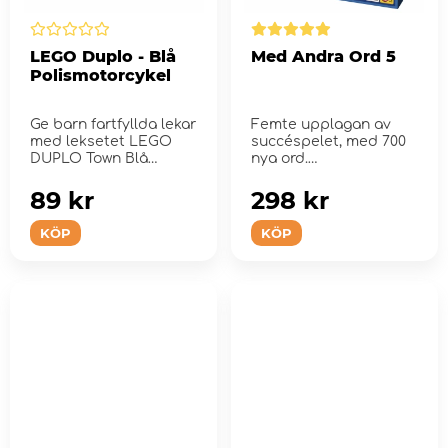
LEGO Duplo - Blå
Med Andra Ord 5
Polismotorcykel
Ge barn fartfyllda lekar
Femte upplagan av
med leksetet LEGO
succéspelet, med 700
DUPLO Town Blå
nya ord.
polismotorcykel.
89 kr
298 kr
KÖP
KÖP