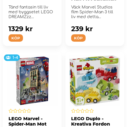
Tänd fantasin till liv
Väck Marvel Studios
med byggsetet LEGO
film Spider-Man 3 till
DREAMZzz
liv med detta
Tigerhajstank.
byggsetet.
1329 kr
239 kr
KÖP
KÖP
1-4
LEGO Marvel -
LEGO Duplo -
Spider-Man Mot
Kreativa Fordon