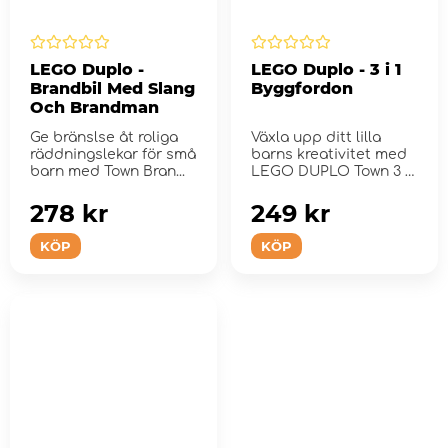
LEGO Duplo -
LEGO Duplo - 3 i 1
Brandbil Med Slang
Byggfordon
Och Brandman
Ge bränslse åt roliga
Växla upp ditt lilla
räddningslekar för små
barns kreativitet med
barn med Town Bran...
LEGO DUPLO Town 3 i 1
Byggfordon.
278 kr
249 kr
KÖP
KÖP