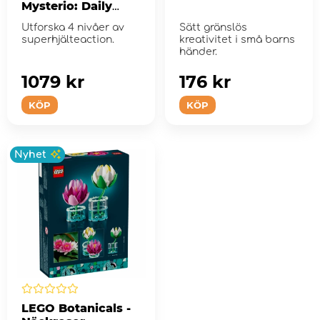
Mysterio: Daily
Bugle
Utforska 4 nivåer av
Sätt gränslös
superhjälteaction.
kreativitet i små barns
händer.
1079 kr
176 kr
KÖP
KÖP
Nyhet
LEGO Botanicals -