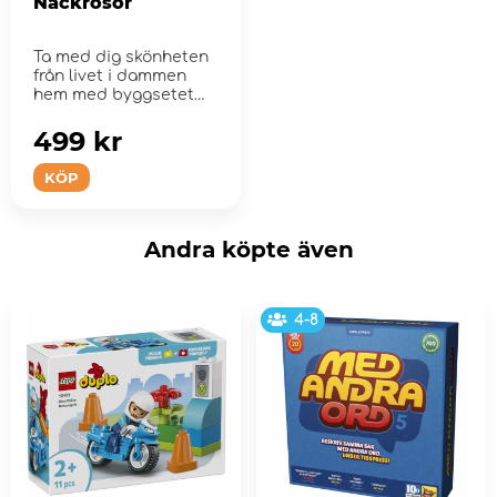
Näckrosor
Ta med dig skönheten
från livet i dammen
hem med byggsetet
LEGO Botanicals
N&#...
499 kr
KÖP
Andra köpte även
4-8