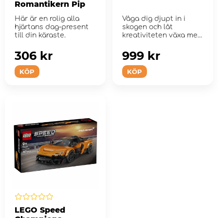
Romantikern Pip
Här är en rolig alla
Våga dig djupt in i
hjärtans dag-present
skogen och låt
till din käraste.
kreativiteten växa med
det charmiga by...
306 kr
999 kr
KÖP
KÖP
LEGO Speed