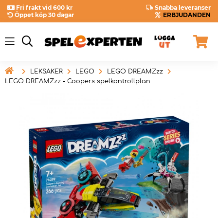
Fri frakt vid 600 kr
Snabba leveranser
Öppet köp 30 dagar
ERBJUDANDEN

LEKSAKER
LEGO
LEGO DREAMZzz
LEGO DREAMZzz - Coopers spelkontrollplan