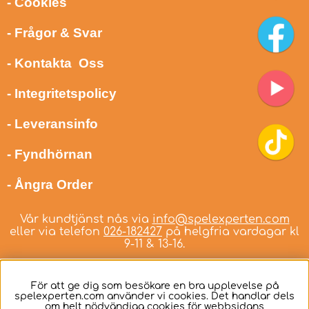
- Cookies
- Frågor & Svar
- Kontakta Oss
- Integritetspolicy
- Leveransinfo
- Fyndhörnan
- Ångra Order
Vår kundtjänst nås via
info@spelexperten.com
eller via telefon
026-182427
på helgfria vardagar kl
9-11 & 13-16.
För att ge dig som besökare en bra upplevelse på
spelexperten.com använder vi cookies. Det handlar dels
om helt nödvändiga cookies för webbsidans