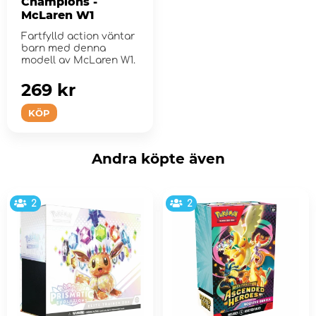
Champions -
McLaren W1
Fartfylld action väntar
barn med denna
modell av McLaren W1.
269 kr
KÖP
Andra köpte även
2
2