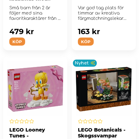
Mimmi och Pluto
Små barn från 2 år
Var god tag plats för
följer med sina
timmar av kreativa
favoritkaraktärer från ...
färgmatchningslekar
med det roliga se...
479 kr
163 kr
KÖP
KÖP
Nyhet
LEGO Looney
LEGO Botanicals -
Tunes -
Skogssvampar