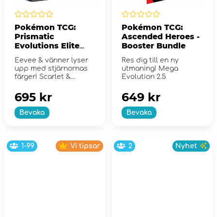
Pokémon TCG:
Pokémon TCG:
Prismatic
Ascended Heroes -
Evolutions Elite
Booster Bundle
Trainer Box
Eevee & vänner lyser
Res dig till en ny
upp med stjärnornas
utmaning! Mega
färger! Scarlet &
Evolution 2.5
Violet...
695 kr
649 kr
Bevaka
Bevaka
1-99
Vi tipsar
2
Nyhet