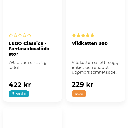
LEGO Classics -
Vildkatten 300
Fantasiklosslåda
stor
790 bitar i en stilig
Vildkatten är ett roligt,
låda!
enkelt och snabbt
uppmärksamhetsspel
för hela f...
229 kr
422 kr
KÖP
Bevaka