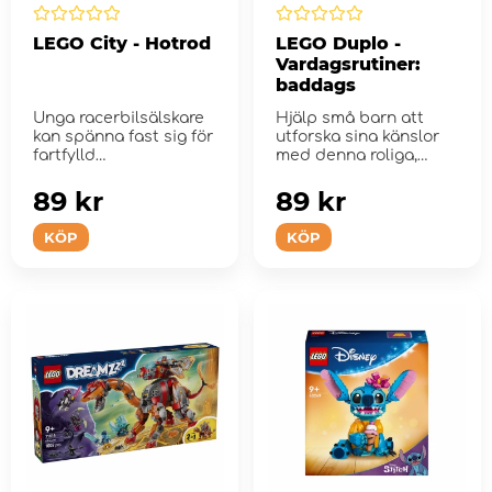
LEGO City - Hotrod
LEGO Duplo -
Vardagsrutiner:
baddags
Unga racerbilsälskare
Hjälp små barn att
kan spänna fast sig för
utforska sina känslor
fartfylld
med denna roliga,
dragracingaction.
byggbara leksa...
89 kr
89 kr
KÖP
KÖP