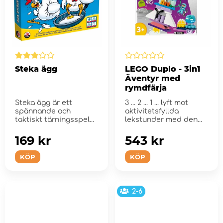
Steka ägg
LEGO Duplo - 3in1
Äventyr med
rymdfärja
Steka ägg är ett
3 ... 2 ... 1 ... lyft mot
spännande och
aktivitetsfyllda
taktiskt tärningsspel
lekstunder med den
för hela f...
ombyggbara 3-i-1-
leksaken...
169 kr
543 kr
KÖP
KÖP
2-6