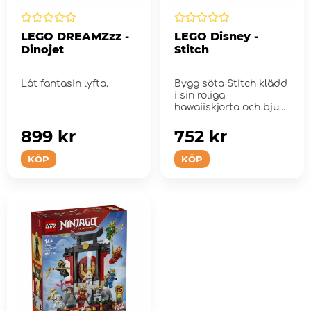
LEGO DREAMZzz -
LEGO Disney -
Dinojet
Stitch
Låt fantasin lyfta.
Bygg söta Stitch klädd
i sin roliga
hawaiiskjorta och bjud
honom sedan på...
899 kr
752 kr
KÖP
KÖP