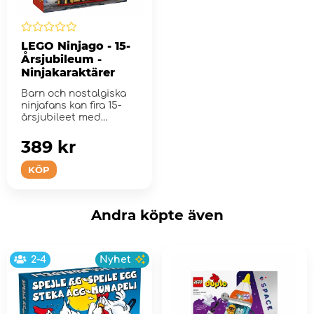
LEGO Ninjago - 15-
Årsjubileum -
Ninjakaraktärer
Barn och nostalgiska
ninjafans kan fira 15-
årsjubileet med
Ninjakaraktärer.
389 kr
KÖP
Andra köpte även
2-4
Nyhet