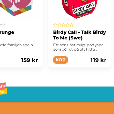
runge
Birdy Call - Talk Birdy
To Me (Swe)
ela familjen spela
Ett sanslöst roligt partyspel
!
som går ut på att hitta
fågelpartners....
159 kr
119 kr
KÖP