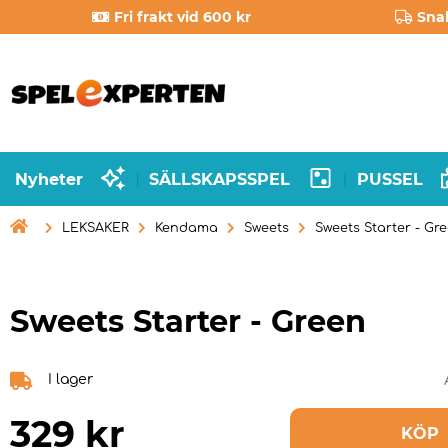
Fri frakt vid 600 kr
Sna
Nyheter
SÄLLSKAPSSPEL
PUSSEL
|
|

LEKSAKER
Kendama
Sweets
Sweets Starter - Gr
Sweets Starter - Green
I lager
329
kr
KÖP