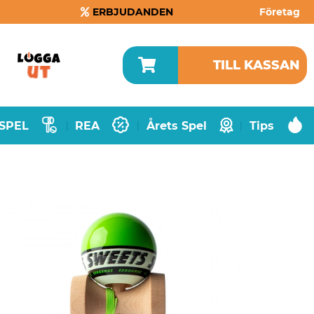
ERBJUDANDEN
Företag
TILL KASSAN
SPEL
REA
Årets Spel
Tips
|
|
|