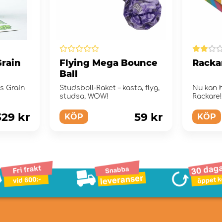
rain
Flying Mega Bounce
Racka
Ball
s Grain
Studsboll-Raket – kasta, flyg,
Nu kan h
studsa, WOW!
Rackare
329 kr
59 kr
KÖP
KÖP