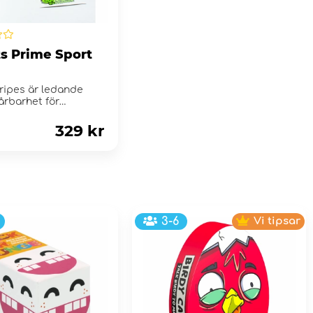
s Prime Sport
tripes är ledande
årbarhet för
a.
329 kr
3-6
Vi tipsar