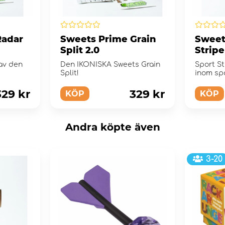
Radar
Sweets Prime Grain
Sweet
Split 2.0
Stripe
av den
Den IKONISKA Sweets Grain
Sport S
Split!
inom sp
kendam
329 kr
329 kr
KÖP
KÖP
Andra köpte även
3-20