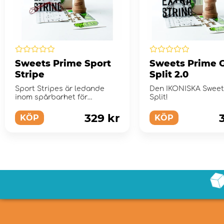
Sweets Prime Sport
Sweets Prime G
Stripe
Split 2.0
Sport Stripes är ledande
Den IKONISKA Sweet
inom spårbarhet för
Split!
kendama.
329 kr
KÖP
KÖP