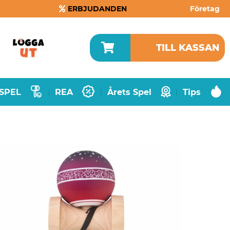
ERBJUDANDEN
Företag
TILL KASSAN
SPEL
REA
Årets Spel
Tips
|
|
|