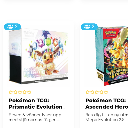
2
2
Pokémon TCG:
Pokémon TCG:
Prismatic Evolutions
Ascended Hero
Elite Trainer Box
Booster Bundl
Eevee & vänner lyser upp
Res dig till en ny ut
med stjärnornas färger!
Mega Evolution 2.5
Scarlet & Violet...