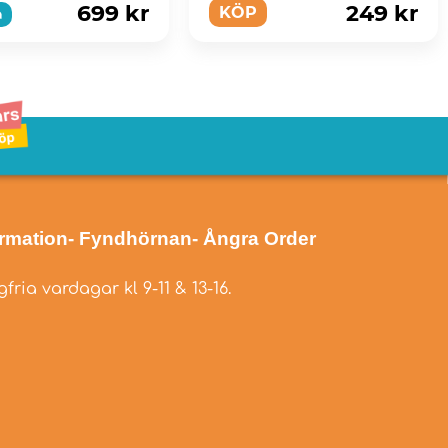
699 kr
249 kr
KÖP
a
ormation
- Fyndhörnan
- Ångra Order
fria vardagar kl 9-11 & 13-16.