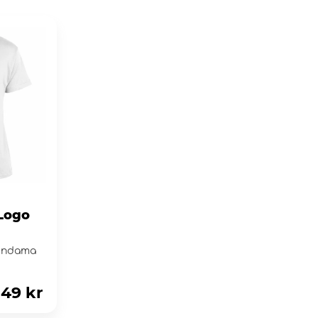
Logo
Kendama
149 kr