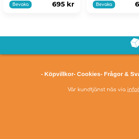
695 kr
6
Bevaka
Bevaka
- Köpvillkor
- Cookies
- Frågor & Sv
Vår kundtjänst nås via
info