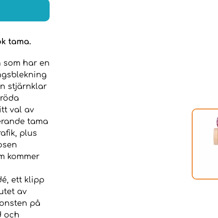
ok tama.
n som har en
ngsblekning
n stjärnklar
 röda
tt val av
erande tama
afik, plus
osen
om kommer
é, ett klipp
utet av
konsten på
d och