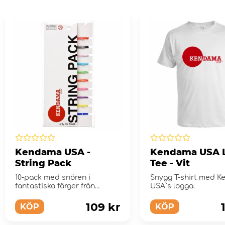
Kendama USA -
Kendama USA 
String Pack
Tee - Vit
10-pack med snören i
Snygg T-shirt med 
fantastiska färger från
USA`s logga.
Kendama USA
109 kr
KÖP
KÖP