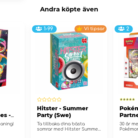
Andra köpte även
1-99
Vi tipsar
2
Hitster - Summer
Pokém
es -
Party (Swe)
Partne
e
Collec
maning!
Ta tillbaka dina bästa
30 år me
somrar med Hitster Summer
Pokémo
Party!