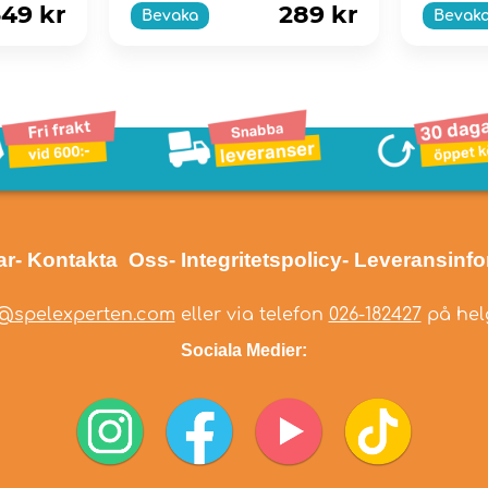
49 kr
289 kr
Bevaka
Bevak
ar
- Kontakta Oss
- Integritetspolicy
- Leveransinf
@spelexperten.com
eller via telefon
026-182427
på helg
Sociala Medier: