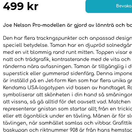
499
kr
Bevaka
Joe Nelson Pro-modellen är gjord av lönnträ och b
Den har flera trackngspunkter och anpassad desig
speciell betydelse. Taman har en djupröd solnedgå
med en vit blommig rand runt mitten. Toppen visar e
natt och trädgrafik, kontrasterande med de vita och
ränderna nära avfasningen. Taman är tillgänglig i di
superstick eller gummerad sidenfärg. Denna impon
är inställd på en Jet-form Ken som har flera unika gr
Kendama USA-logotypen vid basen av handtaget. R
symboliserar att skönheten i din hand så småning
att vissna, så gå alltid för det oavsett vad. Matchen
representerar gnistan som startar allt; från en trickid
eller ett ögonblick under en tävling. Månen är för sl
tävlingen, när samhället samlas och vibbar. Grafitti
baskupan och riktnummer 908 är från hans hemsta