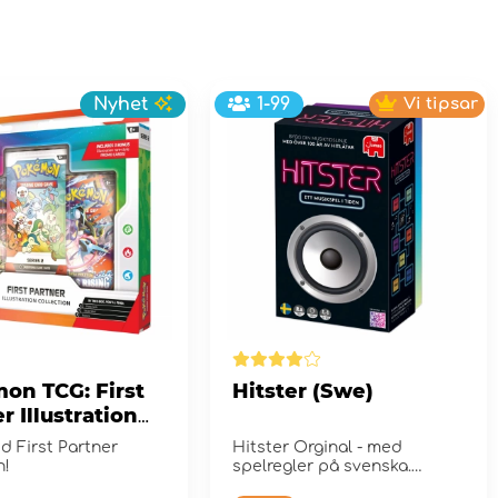
Nyhet
1-99
Vi tipsar
on TCG: First
Hitster (Swe)
r Illustration
tion - Series 2
d First Partner
Hitster Orginal - med
n!
spelregler på svenska.