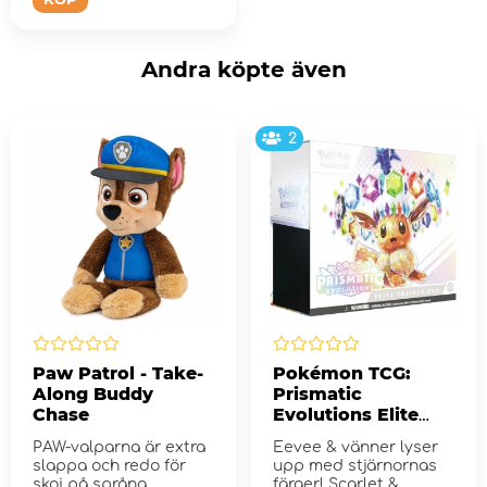
Andra köpte även
2
Paw Patrol - Take-
Pokémon TCG:
Along Buddy
Prismatic
Chase
Evolutions Elite
Trainer Box
PAW-valparna är extra
Eevee & vänner lyser
slappa och redo för
upp med stjärnornas
skoj på språng.
färger! Scarlet &