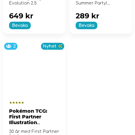
Evolution 2.5
Summer Party!
649 kr
289 kr
Bevaka
Bevaka
2
Nyhet
Pokémon TCG:
First Partner
Illustration
Collection - Series
30 år med First Partner
2