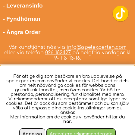
- Leveransinfo
- Fyndhörnan
- Ångra Order
Vår kundtjänst nås via
info@spelexperten.com
eller via telefon
026-182427
på helgfria vardagar kl
9-11 & 13-16.
För att ge dig som besökare en bra upplevelse på
spelexperten.com använder vi cookies. Det handlar dels
om helt nödvändiga cookies för webbsidans
Svenska
grundfunktionalitet, men även cookies för bättre
prestanda, personalisering, funktionalitet med mera.
Vi rekommenderar att du accepterar samtliga typer av
cookies. Det är dock du som bestämmer och du kan själv
välja att anpassa dina cookie-inställningar som du
önskar.
Mer information om de cookies vi använder hittar du
här
.
Anpassa
Acceptera rekommenderade