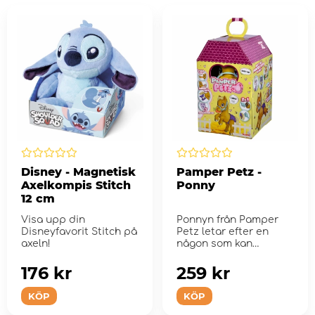
Disney - Magnetisk
Pamper Petz -
Axelkompis Stitch
Ponny
12 cm
Visa upp din
Ponnyn från Pamper
Disneyfavorit Stitch på
Petz letar efter en
axeln!
någon som kan
adoptera den.
176 kr
259 kr
KÖP
KÖP