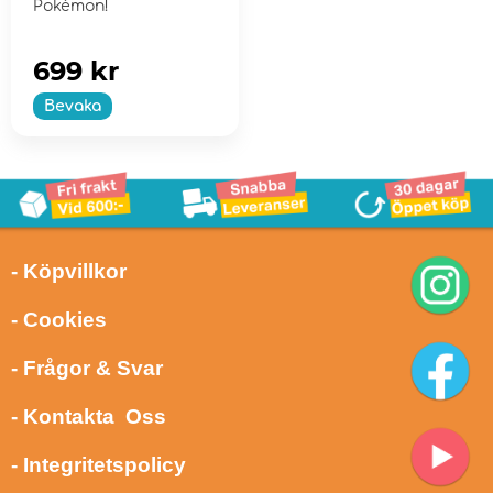
Pokémon!
699 kr
Bevaka
- Köpvillkor
- Cookies
- Frågor & Svar
- Kontakta Oss
- Integritetspolicy