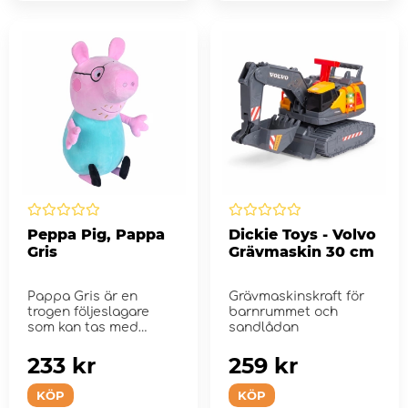
Peppa Pig, Pappa
Dickie Toys - Volvo
Gris
Grävmaskin 30 cm
Pappa Gris är en
Grävmaskinskraft för
trogen följeslagare
barnrummet och
som kan tas med
sandlådan
överallt.
233 kr
259 kr
KÖP
KÖP