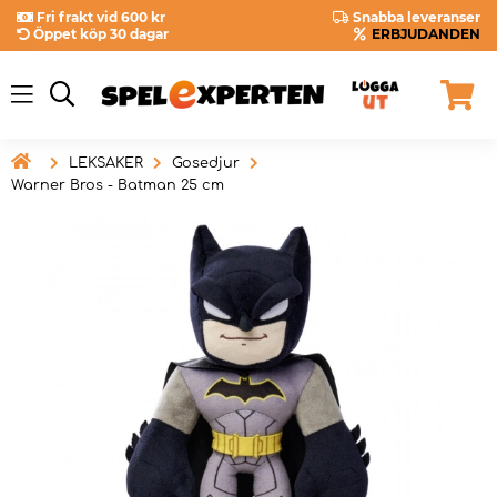
Fri frakt vid 600 kr
Snabba leveranser
Öppet köp 30 dagar
ERBJUDANDEN

LEKSAKER
Gosedjur
Warner Bros - Batman 25 cm