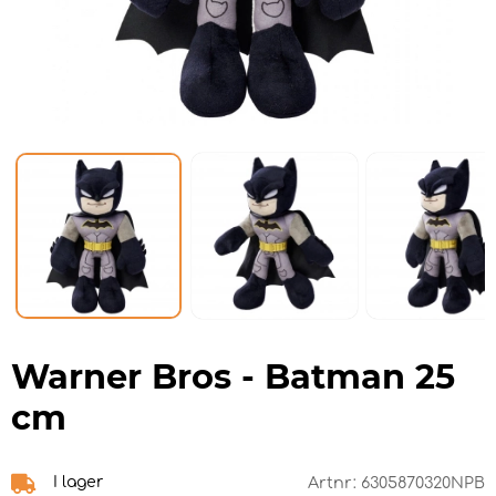
Warner Bros - Batman 25
cm
I lager
Artnr:
6305870320NPB