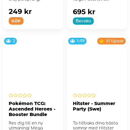
Violet...
249 kr
695 kr
KÖP
Bevaka
2
1-99
Vi tipsar
Pokémon TCG:
Hitster - Summer
Ascended Heroes -
Party (Swe)
Booster Bundle
Res dig till en ny
Ta tillbaka dina bästa
utmaning! Mega
somrar med Hitster