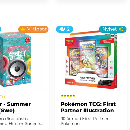
Vi tipsar
2
Nyhet
er - Summer
Pokémon TCG: First
 (Swe)
Partner Illustration
Collection - Series 2
aka dina bästa
30 år med First Partner
med Hitster Summer
Pokémon!