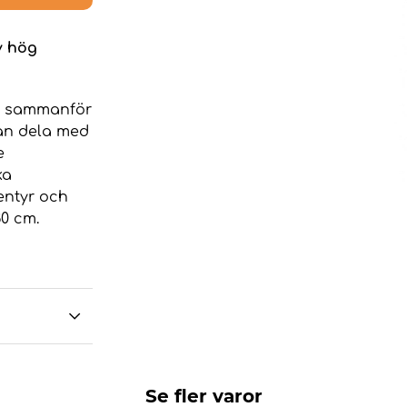
v hög
er sammanför
kan dela med
e
ka
entyr och
30 cm.
Se fler varor