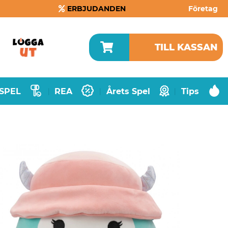
ERBJUDANDEN
Företag
TILL KASSAN
SPEL
REA
Årets Spel
Tips
|
|
|