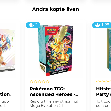
Andra köpte även
2
1-99
Pokémon TCG:
Hitst
utions
Ascended Heroes -
Party
ox
Booster Bundle
r upp
Res dig till en ny utmaning!
Ta tillb
er!
Mega Evolution 2.5
somrar 
Party!