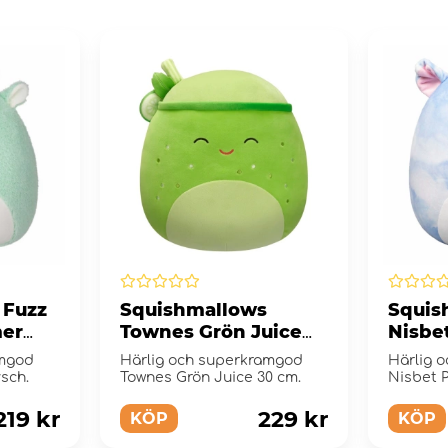
 Fuzz
Squishmallows
Squis
mer
Townes Grön Juice
Nisbe
30 cm
amgod
Härlig och superkramgod
Härlig 
sch.
Townes Grön Juice 30 cm.
Nisbet P
219 kr
229 kr
KÖP
KÖP