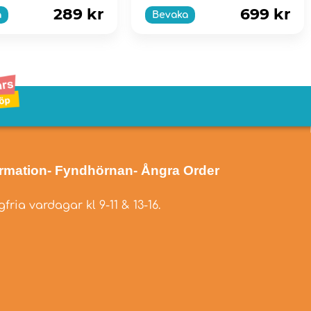
289 kr
699 kr
a
Bevaka
ormation
- Fyndhörnan
- Ångra Order
fria vardagar kl 9-11 & 13-16.