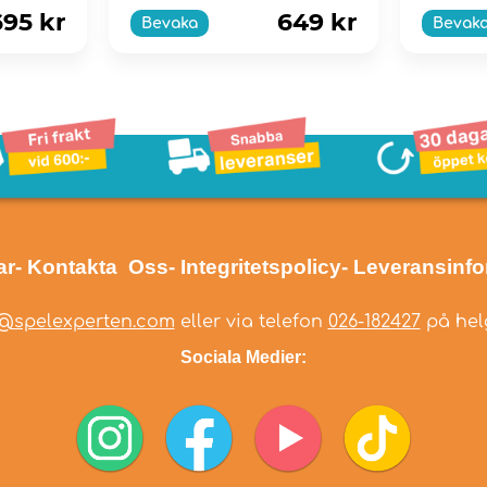
695 kr
649 kr
Bevaka
Bevak
ar
- Kontakta Oss
- Integritetspolicy
- Leveransinf
@spelexperten.com
eller via telefon
026-182427
på helg
Sociala Medier: