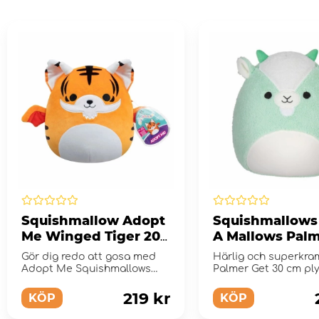
Squishmallow Adopt
Squishmallows
Me Winged Tiger 20
A Mallows Pal
cm
Get 30 cm
Gör dig redo att gosa med
Härlig och superkr
Adopt Me Squishmallows
Palmer Get 30 cm ply
Winged Tiger-mjukisdjur!
219 kr
KÖP
KÖP