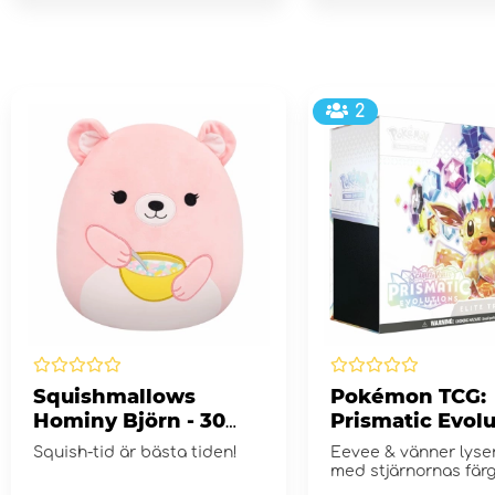
2
Squishmallows
Pokémon TCG:
Hominy Björn - 30
Prismatic Evol
cm
Elite Trainer B
Squish-tid är bästa tiden!
Eevee & vänner lyse
med stjärnornas färg
Scarlet & Violet...