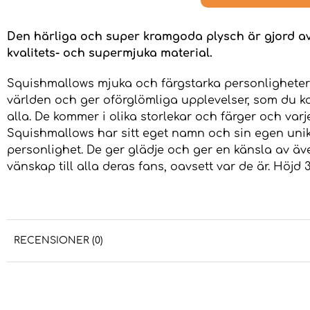
Den härliga och super kramgoda plysch är gjord a
kvalitets- och supermjuka material.
Squishmallows mjuka och färgstarka personlighet
världen och ger oförglömliga upplevelser, som du 
alla. De kommer i olika storlekar och färger och varj
Squishmallows har sitt eget namn och sin egen uni
personlighet. De ger glädje och ger en känsla av äv
vänskap till alla deras fans, oavsett var de är. Höjd 
RECENSIONER (0)