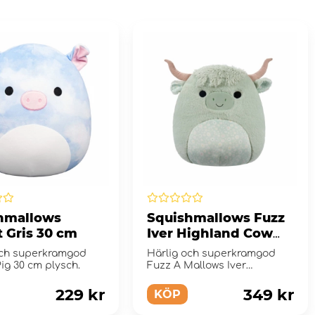
hmallows
Squishmallows Fuzz
t Gris 30 cm
Iver Highland Cow
40 cm
och superkramgod
Härlig och superkramgod
ig 30 cm plysch.
Fuzz A Mallows Iver
Highland Cow 40 cm plysch.
229 kr
349 kr
KÖP