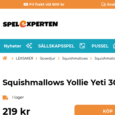
Fri frakt vid 600 kr
Sna
Nyheter
SÄLLSKAPSSPEL
PUSSEL
|
|

LEKSAKER
Gosedjur
Squishmallows
Squishmallo
Squishmallows Yollie Yeti 
I lager
219
kr
KÖP