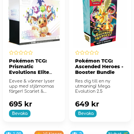
Pokémon TCG:
Pokémon TCG:
Prismatic
Ascended Heroes -
Evolutions Elite
Booster Bundle
Trainer Box
Eevee & vänner lyser
Res dig till en ny
upp med stjärnornas
utmaning! Mega
färger! Scarlet &
Evolution 2.5
Violet...
695 kr
649 kr
Bevaka
Bevaka