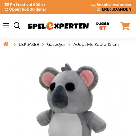
Fri frakt vid 600 kr
Snabba leveranser
Öppet köp 30 dagar
ERBJUDANDEN

LEKSAKER
Gosedjur
Adopt Me Koala 15 cm