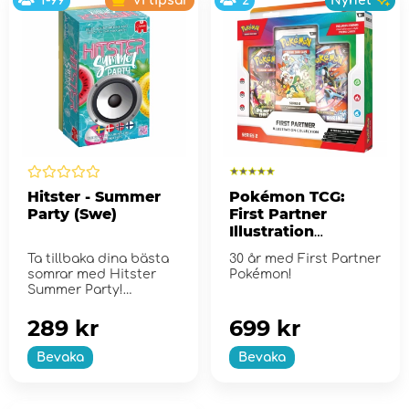
1-99
Vi tipsar
2
Nyhet
Hitster - Summer
Pokémon TCG:
Party (Swe)
First Partner
Illustration
Collection - Series
Ta tillbaka dina bästa
30 år med First Partner
2
somrar med Hitster
Pokémon!
Summer Party!
289 kr
699 kr
Bevaka
Bevaka