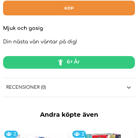
KÖP
Mjuk och gosig
Din nästa vän väntar på dig!
6+ År
RECENSIONER (0)
Andra köpte även
2
2