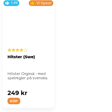
1-99
Vi tipsar
Hitster (Swe)
Hitster Orginal - med
spelregler på svenska.
249 kr
KÖP