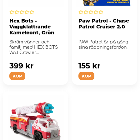
Hex Bots -
Paw Patrol - Chase
Väggklättrande
Patrol Cruiser 2.0
Kameleont, Grön
Skräm vänner och
PAW Patrol är på gång i
familj med HEX BOTS
sina räddningsfordon.
Wall Crawler
Kameleont!
399 kr
155 kr
KÖP
KÖP