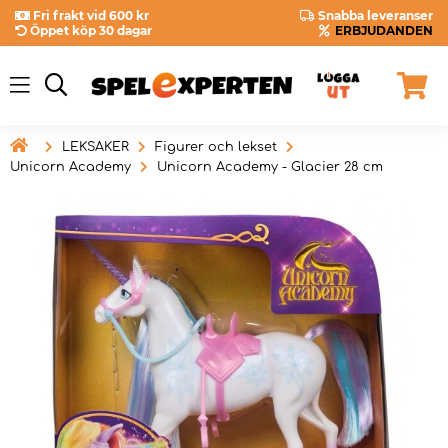
Fri frakt vid 600 kr
Snabba leveranser
Öppet köp 30 dagar
ERBJUDANDEN

LEKSAKER
Figurer och lekset
Unicorn Academy
Unicorn Academy - Glacier 28 cm