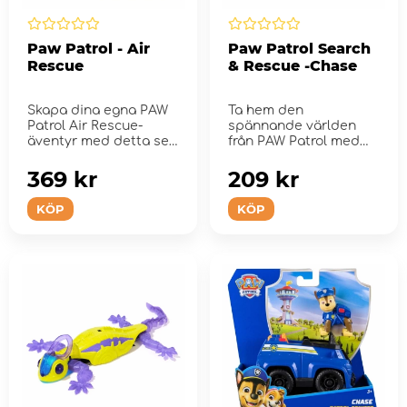
Paw Patrol - Air
Paw Patrol Search
Rescue
& Rescue -Chase
Skapa dina egna PAW
Ta hem den
Patrol Air Rescue-
spännande världen
äventyr med detta set
från PAW Patrol med
med samlarfigurer.
Search & Rescue: Cha...
369 kr
209 kr
KÖP
KÖP