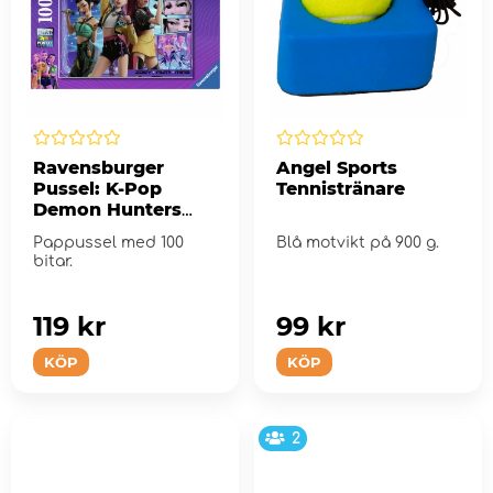
Ravensburger
Angel Sports
Pussel: K-Pop
Tennistränare
Demon Hunters
Happy fans, happy
Pappussel med 100
Blå motvikt på 900 g.
Honmoon! 100 XXL
bitar.
Bitar
119 kr
99 kr
KÖP
KÖP
2