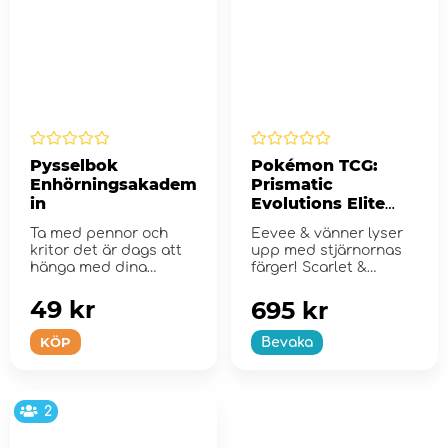
Pysselbok
Pokémon TCG:
Enhörningsakadem
Prismatic
in
Evolutions Elite
Trainer Box
Ta med pennor och
Eevee & vänner lyser
kritor det är dags att
upp med stjärnornas
hänga med dina
färger! Scarlet &
vänner från ...
Violet...
49 kr
695 kr
KÖP
Bevaka
2