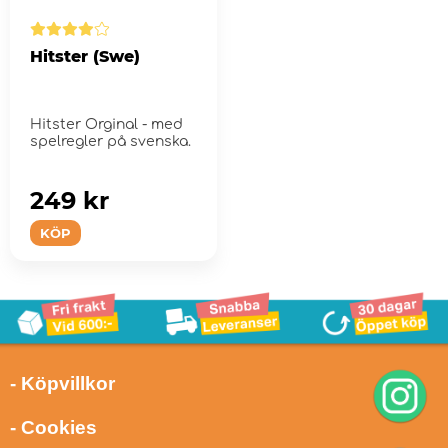
Hitster (Swe)
Hitster Orginal - med
spelregler på svenska.
249 kr
KÖP
- Köpvillkor
- Cookies