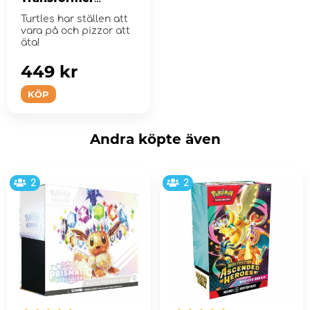
Leonardo
Turtles har ställen att
vara på och pizzor att
äta!
449 kr
KÖP
Andra köpte även
2
2