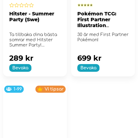
Hitster - Summer
Pokémon TCG:
Party (Swe)
First Partner
Illustration
Collection - Series
Ta tillbaka dina bästa
30 år med First Partner
2
somrar med Hitster
Pokémon!
Summer Party!
289 kr
699 kr
Bevaka
Bevaka
1-99
Vi tipsar