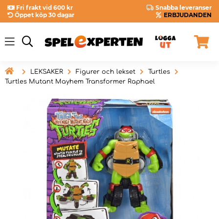
Fri frakt vid 600 kr
Snabba leveranser
Öppet köp 30 dagar
ERBJUDANDEN

LEKSAKER
Figurer och lekset
Turtles
Turtles Mutant Mayhem Transformer Raphael