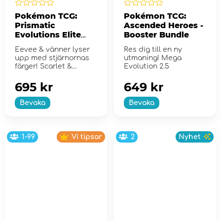
Pokémon TCG:
Pokémon TCG:
Prismatic
Ascended Heroes -
Evolutions Elite
Booster Bundle
Trainer Box
Eevee & vänner lyser
Res dig till en ny
upp med stjärnornas
utmaning! Mega
färger! Scarlet &
Evolution 2.5
Violet...
695 kr
649 kr
Bevaka
Bevaka
1-99
Vi tipsar
2
Nyhet