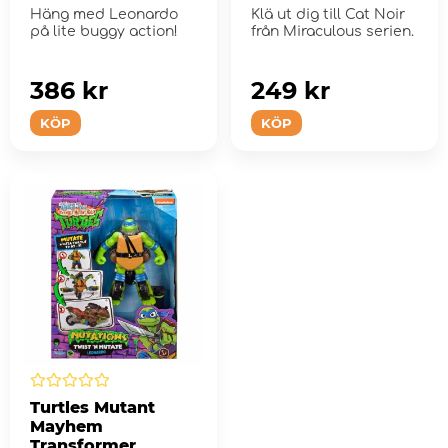
Häng med Leonardo
Klä ut dig till Cat Noir
på lite buggy action!
från Miraculous serien.
386 kr
249 kr
KÖP
KÖP
Turtles Mutant
Mayhem
Transformer