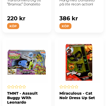
Transformera dig till
Häng med Donatello
”Brainiac” Donatello
på lite recon action!
220 kr
386 kr
KÖP
KÖP
TMNT - Assault
Miraculous - Cat
Buggy With
Noir Dress Up Set
Leonardo