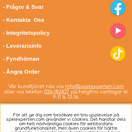
- Frågor & Svar
- Kontakta Oss
- Integritetspolicy
- Leveransinfo
- Fyndhörnan
- Ångra Order
Vår kundtjänst nås via
info@spelexperten.com
eller via telefon
026-182427
på helgfria vardagar kl
9-11 & 13-16.
För att ge dig som besökare en bra upplevelse på
spelexperten.com använder vi cookies. Det handlar dels
om helt nödvändiga cookies för webbsidans
Svenska
grundfunktionalitet, men även cookies för bättre