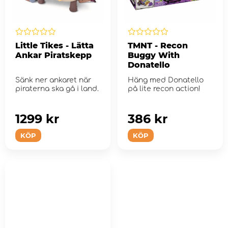
Little Tikes - Lätta
TMNT - Recon
Ankar Piratskepp
Buggy With
Donatello
Sänk ner ankaret när
Häng med Donatello
piraterna ska gå i land.
på lite recon action!
1299 kr
386 kr
KÖP
KÖP