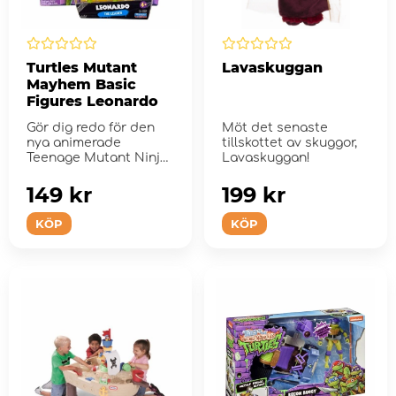
Turtles Mutant
Lavaskuggan
Mayhem Basic
Figures Leonardo
Gör dig redo för den
Möt det senaste
nya animerade
tillskottet av skuggor,
Teenage Mutant Ninja
Lavaskuggan!
Turtles-filmen!
149 kr
199 kr
KÖP
KÖP