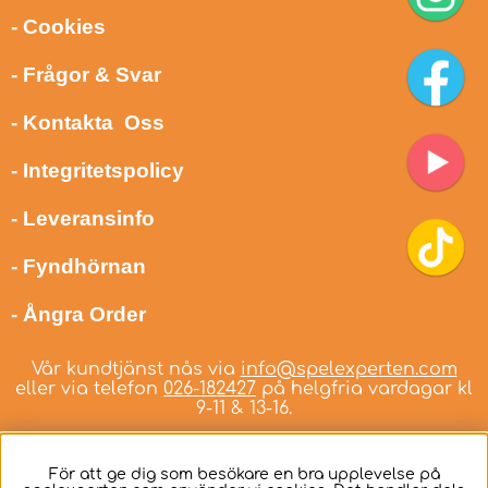
- Cookies
- Frågor & Svar
- Kontakta Oss
- Integritetspolicy
- Leveransinfo
- Fyndhörnan
- Ångra Order
Vår kundtjänst nås via
info@spelexperten.com
eller via telefon
026-182427
på helgfria vardagar kl
9-11 & 13-16.
För att ge dig som besökare en bra upplevelse på