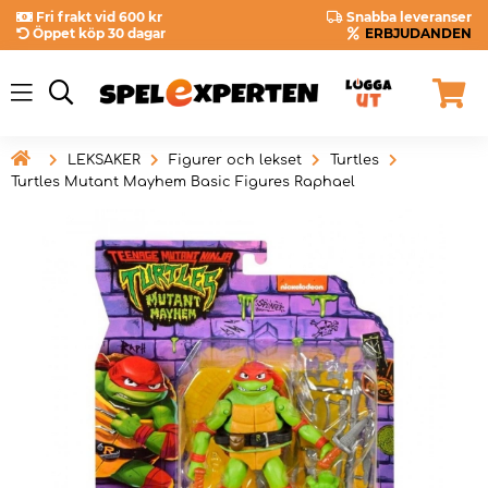
Fri frakt vid 600 kr
Snabba leveranser
Öppet köp 30 dagar
ERBJUDANDEN

LEKSAKER
Figurer och lekset
Turtles
Turtles Mutant Mayhem Basic Figures Raphael