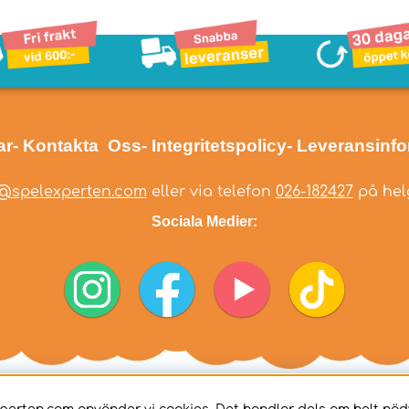
ar
- Kontakta Oss
- Integritetspolicy
- Leveransinf
@spelexperten.com
eller via telefon
026-182427
på helg
Sociala Medier: