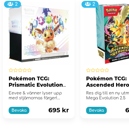
2
2
Pokémon TCG:
Pokémon TCG:
Prismatic Evolutions
Ascended Hero
Elite Trainer Box
Booster Bundl
Eevee & vänner lyser upp
Res dig till en ny ut
med stjärnornas färger!
Mega Evolution 2.5
Scarlet & Violet...
695 kr
6
Bevaka
Bevaka