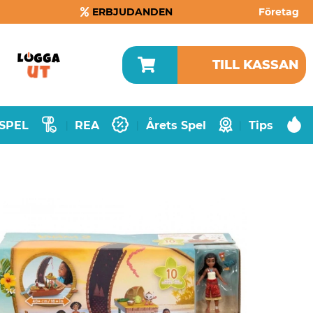
ERBJUDANDEN
Företag
TILL KASSAN
SPEL
REA
Årets Spel
Tips
|
|
|