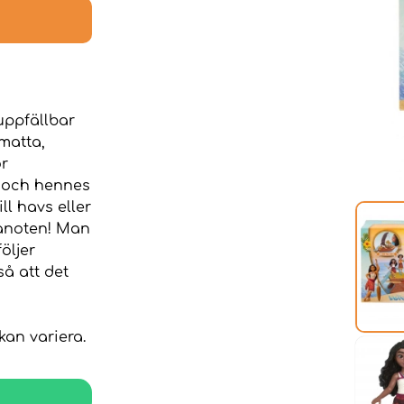
uppfällbar
matta,
ör
n och hennes
ll havs eller
kanoten! Man
öljer
så att det
kan variera.