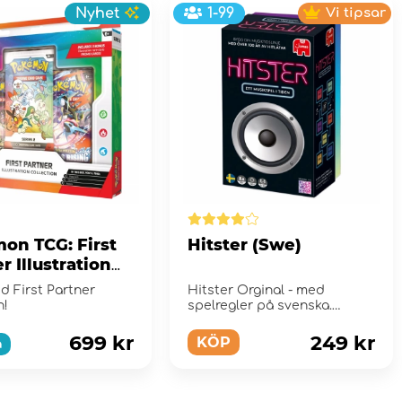
Nyhet
1-99
Vi tipsar
on TCG: First
Hitster (Swe)
r Illustration
tion - Series 2
d First Partner
Hitster Orginal - med
n!
spelregler på svenska.
699 kr
249 kr
KÖP
a