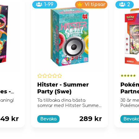
1-99
Vi tipsar
2
Hitster - Summer
Pokém
es -
Party (Swe)
Partne
e
Collec
maning!
Ta tillbaka dina bästa
30 år me
somrar med Hitster Summer
Pokémo
Party!
49 kr
289 kr
Bevaka
Bevak