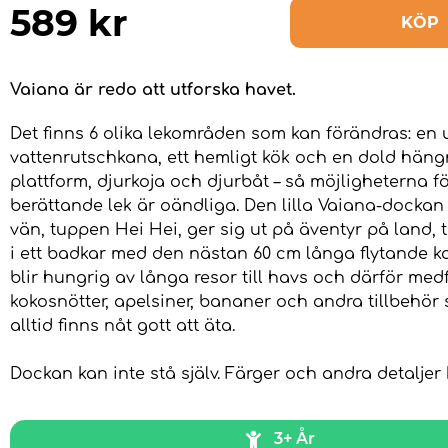
589
kr
KÖP
Vaiana är redo att utforska havet.
Det finns 6 olika lekområden som kan förändras: en 
vattenrutschkana, ett hemligt kök och en dold häng
plattform, djurkoja och djurbåt – så möjligheterna f
berättande lek är oändliga. Den lilla Vaiana-docka
vän, tuppen Hei Hei, ger sig ut på äventyr på land, ti
i ett badkar med den nästan 60 cm långa flytande 
blir hungrig av långa resor till havs och därför medf
kokosnötter, apelsiner, bananer och andra tillbehör 
alltid finns nåt gott att äta.
Dockan kan inte stå själv. Färger och andra detaljer 
3+ År