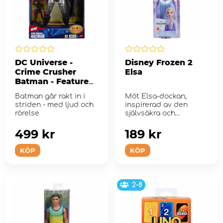
DC Universe -
Disney Frozen 2
Crime Crusher
Elsa
Batman - Feature
Figur 30 cm
Batman går rakt in i
Möt Elsa-dockan,
striden - med ljud och
inspirerad av den
rörelse
självsäkra och
kraftfulla drottningen ...
499 kr
189 kr
KÖP
KÖP
2-8