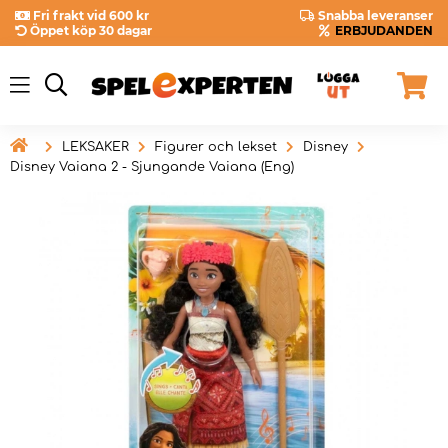
Fri frakt vid 600 kr
Snabba leveranser
Öppet köp 30 dagar
ERBJUDANDEN

LEKSAKER
Figurer och lekset
Disney
Disney Vaiana 2 - Sjungande Vaiana (Eng)