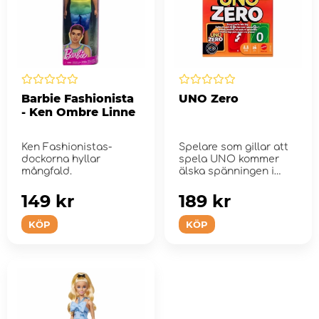
Barbie Fashionista
UNO Zero
- Ken Ombre Linne
Ken Fashionistas-
Spelare som gillar att
dockorna hyllar
spela UNO kommer
mångfald.
älska spänningen i
UNO Zero!
149 kr
189 kr
KÖP
KÖP