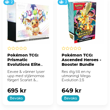
2
2
Pokémon TCG:
Pokémon TCG:
Prismatic
Ascended Heroes -
Evolutions Elite
Booster Bundle
Trainer Box
Eevee & vänner lyser
Res dig till en ny
upp med stjärnornas
utmaning! Mega
färger! Scarlet &
Evolution 2.5
Violet...
695 kr
649 kr
Bevaka
Bevaka