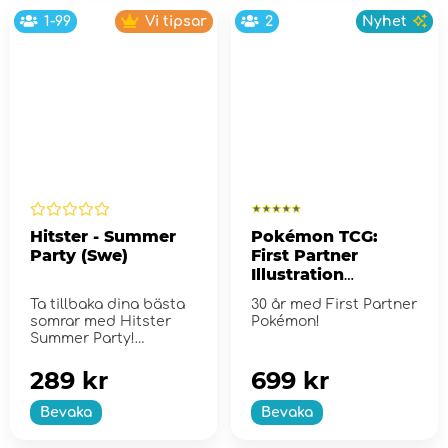
1-99
Vi tipsar
2
Nyhet
Hitster - Summer
Pokémon TCG:
Party (Swe)
First Partner
Illustration
Collection - Series
Ta tillbaka dina bästa
30 år med First Partner
2
somrar med Hitster
Pokémon!
Summer Party!
289 kr
699 kr
Bevaka
Bevaka