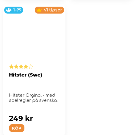
1-99
Vi tipsar
Hitster (Swe)
Hitster Orginal - med
spelregler på svenska.
249 kr
KÖP