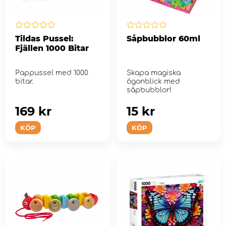
Tildas Pussel:
Såpbubblor 60ml
Fjällen 1000 Bitar
Pappussel med 1000
Skapa magiska
bitar.
ögonblick med
såpbubblor!
169 kr
15 kr
KÖP
KÖP