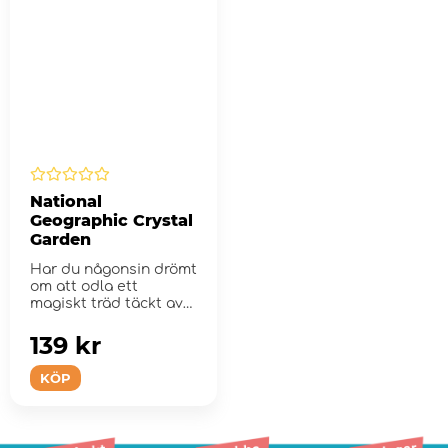
National
Geographic Crystal
Garden
Har du någonsin drömt
om att odla ett
magiskt träd täckt av
kristall...
139 kr
KÖP