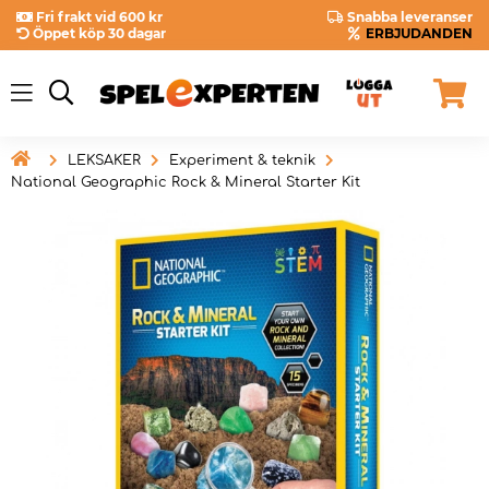
Fri frakt vid 600 kr
Snabba leveranser
Öppet köp 30 dagar
ERBJUDANDEN

LEKSAKER
Experiment & teknik
National Geographic Rock & Mineral Starter Kit