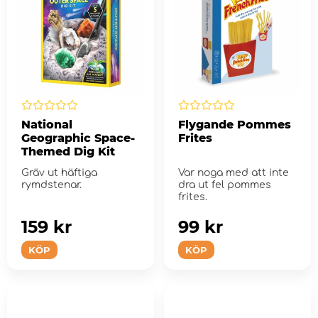
National
Flygande Pommes
Geographic Space-
Frites
Themed Dig Kit
Gräv ut häftiga
Var noga med att inte
rymdstenar.
dra ut fel pommes
frites.
159 kr
99 kr
KÖP
KÖP