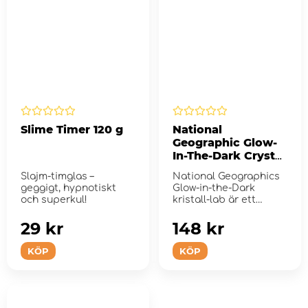
Slime Timer 120 g
National
Geographic Glow-
In-The-Dark Crystal
Lab
Slajm-timglas –
National Geographics
geggigt, hypnotiskt
Glow-in-the-Dark
och superkul!
kristall-lab är ett
fascinerande och roligt
v...
29 kr
148 kr
KÖP
KÖP