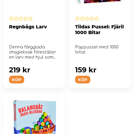
Regnbågs Larv
Tildas Pussel: Fjäril
1000 Bitar
Denna färgglada
Pappussel med 1000
dragleksak föreställer
bitar.
en larv med hjul som
rullar nä...
219 kr
159 kr
KÖP
KÖP