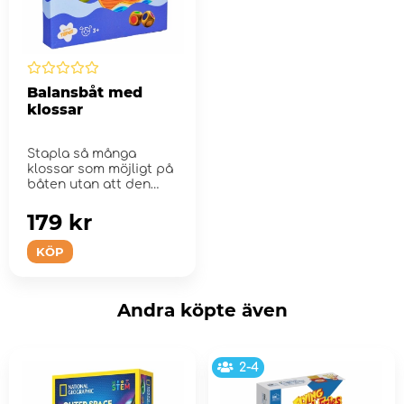
Balansbåt med
klossar
Stapla så många
klossar som möjligt på
båten utan att den
v...
179 kr
KÖP
Andra köpte även
2-4