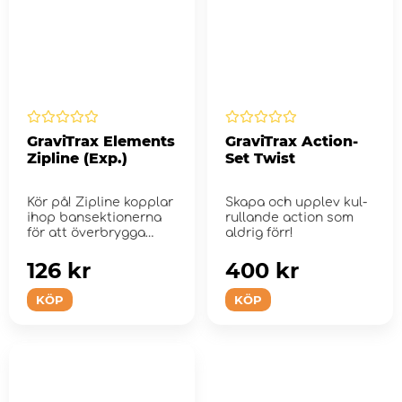
GraviTrax Elements
GraviTrax Action-
Zipline (Exp.)
Set Twist
Kör på! Zipline kopplar
Skapa och upplev kul-
ihop bansektionerna
rullande action som
för att överbrygga
aldrig förr!
st...
126 kr
400 kr
KÖP
KÖP