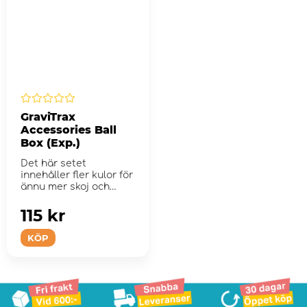
GraviTrax
Accessories Ball
Box (Exp.)
Det här setet
innehåller fler kulor för
ännu mer skoj och
coola f...
115 kr
KÖP