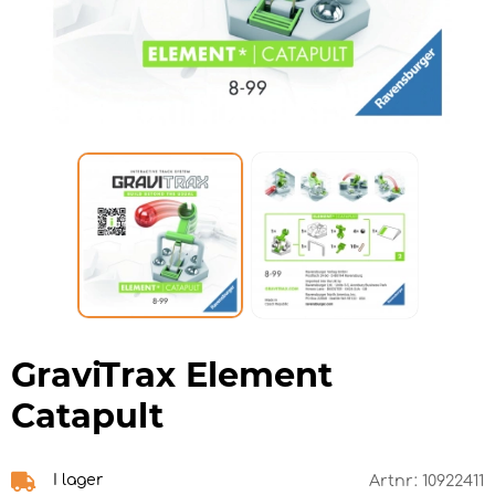
GraviTrax Element
Catapult
I lager
Artnr:
10922411