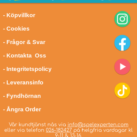
- Köpvillkor
- Cookies
- Frågor & Svar
- Kontakta Oss
- Integritetspolicy
- Leveransinfo
- Fyndhörnan
- Ångra Order
Vår kundtjänst nås via
info@spelexperten.com
eller via telefon
026-182427
på helgfria vardagar kl
9-11 & 13-16.