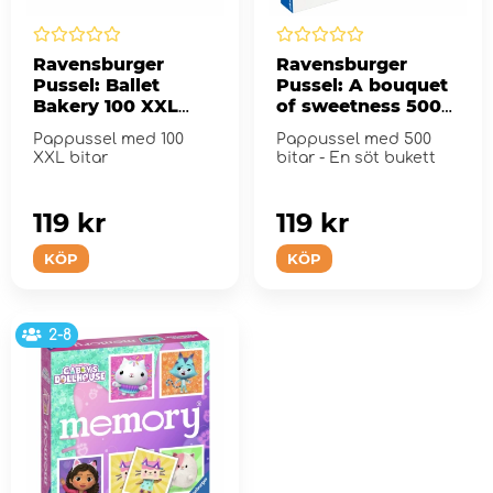
Ravensburger
Ravensburger
Pussel: Ballet
Pussel: A bouquet
Bakery 100 XXL
of sweetness 500
Bitar
Bitar
Pappussel med 100
Pappussel med 500
XXL bitar
bitar - En söt bukett
119 kr
119 kr
KÖP
KÖP
2-8