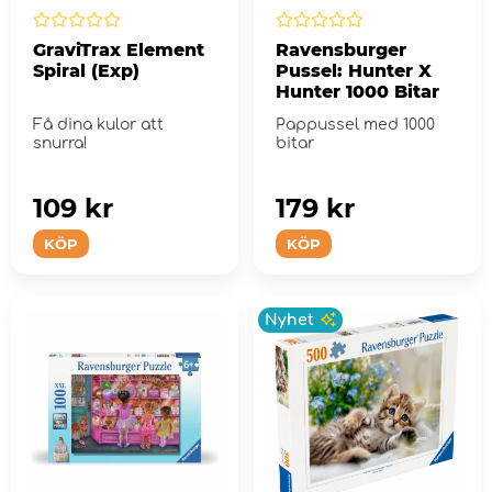
GraviTrax Element
Ravensburger
Spiral (Exp)
Pussel: Hunter X
Hunter 1000 Bitar
Få dina kulor att
Pappussel med 1000
snurra!
bitar
109 kr
179 kr
KÖP
KÖP
Nyhet