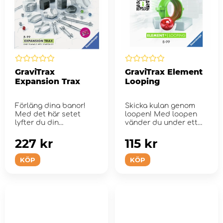
GraviTrax
GraviTrax Element
Expansion Trax
Looping
Förläng dina banor!
Skicka kulan genom
Med det här setet
loopen! Med loopen
lyfter du din
vänder du under ett
kulbanevärld til...
ögonblick upp och ne...
227 kr
115 kr
KÖP
KÖP