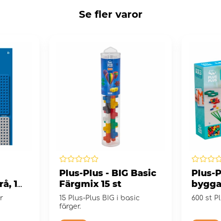
Se fler varor
Plus-Plus - BIG Basic
Plus-P
å, 1
Färgmix 15 st
bygga
r
15 Plus-Plus BIG i basic
600 st P
färger.