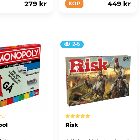
279 kr
449 kr
KÖP
2-5
pol
Risk