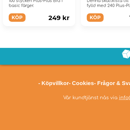
100 stycken Plus-Plus BIG i
Denna skattkista till 
basic färger.
fylld med 240 Plus-Pl
249 kr
KÖP
KÖP
- Köpvillkor
- Cookies
- Frågor & Sv
Vår kundtjänst nås via
info