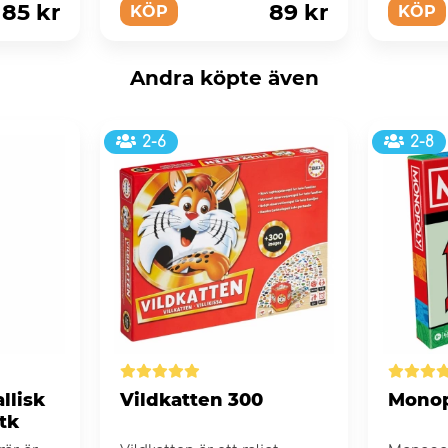
85 kr
89 kr
KÖP
KÖP
Andra köpte även
2-6
2-8
llisk
Vildkatten 300
Mono
tk