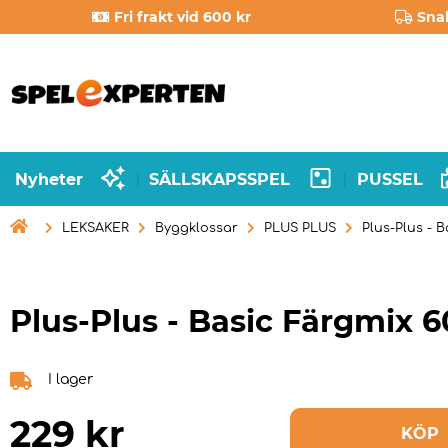
Fri frakt vid 600 kr
Sna
Nyheter
SÄLLSKAPSSPEL
PUSSEL
|
|

LEKSAKER
Byggklossar
PLUS PLUS
Plus-Plus - B
Plus-Plus - Basic Färgmix 6
I lager
229
kr
KÖP