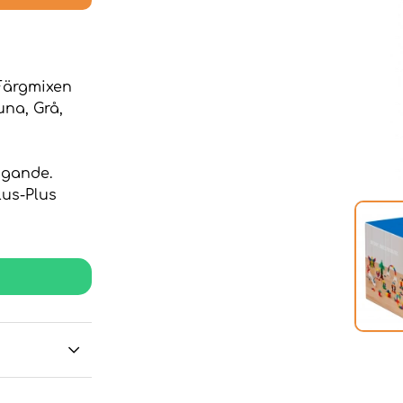
 Färgmixen
una, Grå,
yggande.
lus-Plus