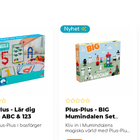
Nyhet
lus - Lär dig
Plus-Plus - BIG
 ABC & 123
Mumindalen Set
120St
lus-Plus i basfärger
Kliv in i Mumindalens
magiska värld med Plus-Plus
BIG.