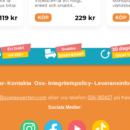
rör är
Vildkatten är ett roligt,
Monopol
us bitar.
enkelt och snabbt
världsb
uppmärksamhetsspel för
för hela 
hela f...
119 kr
229 kr
KÖP
KÖP
ar
- Kontakta Oss
- Integritetspolicy
- Leveransinf
@spelexperten.com
eller via telefon
026-182427
på helg
Sociala Medier: