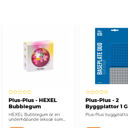
Plus-Plus - HEXEL
Plus-Plus - 2
Bubblegum
Byggplattor 1 Gr
Blå
HEXEL Bubblegum är en
Plus-Plus byggplatto
underhållande leksak som
alltid är praktisk att ha ...