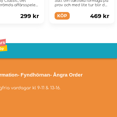
y Classic, det
Sätt din taktiska förmåga på
erömda affärsspelet
prov och med lite tur blir du
familjen.
värl...
299 kr
469 kr
KÖP
ormation
- Fyndhörnan
- Ångra Order
fria vardagar kl 9-11 & 13-16.