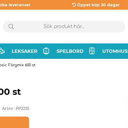
bba leveranser
Öppet köp 30 dagar
LEKSAKER
SPELBORD
UTOMHUS
|
|
|
asic Färgmix 600 st
00 st
Artnr:
PP3310