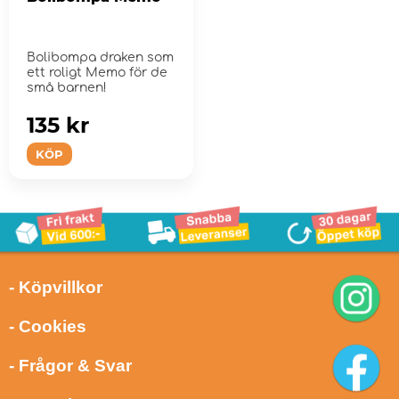
Bolibompa draken som
ett roligt Memo för de
små barnen!
135 kr
KÖP
- Köpvillkor
- Cookies
- Frågor & Svar