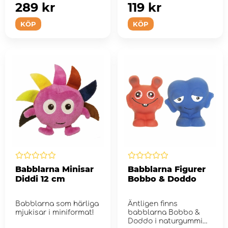
289 kr
119 kr
KÖP
KÖP
Babblarna Minisar
Babblarna Figurer
Diddi 12 cm
Bobbo & Doddo
Babblarna som härliga
Äntligen finns
mjukisar i miniformat!
babblarna Bobbo &
Doddo i naturgummi