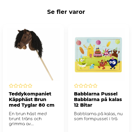
Se fler varor
Teddykompaniet
Babblarna Pussel
Käpphäst Brun
Babblarna på kalas
med Tyglar 80 cm
12 Bitar
En brun häst med
Babblarna på kalas, nu
brunt träns och
som formpussel i trä
grimma av
mockainspirerat tyg.