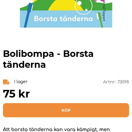
Bolibompa - Borsta
tänderna
I lager
Artnr:
73098
75
kr
KÖP
Att borsta tänderna kan vara kämpigt, men