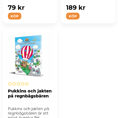
som gör världen l...
79 kr
189 kr
KÖP
KÖP
Pukkins och jakten
på regnbågsbären
Pukkins och jakten på
regnbågsbären är ett
roligt äventyr f...