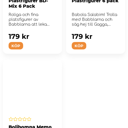
Plastfigurer BD-
Plastfigurer 6 pack
Mix 6 Pack
Roliga och fina
Babola Salabim! Trolla
platsfigurer av
med Babblarna och
Babblarna att leka
säg hej till Gagga,
med.
Giggi, Goggo och
Sassa...
179 kr
179 kr
KÖP
KÖP
Bolibompa Memo