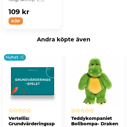
109 kr
KÖP
Andra köpte även
Nyhet
Vertellis:
Teddykompaniet
Grundvärderingssp
Bolibompa- Draken