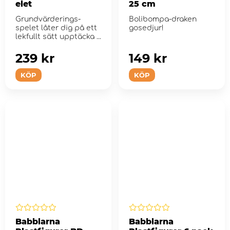
elet
25 cm
Grundvärderings-
Bolibompa-draken
spelet låter dig på ett
gosedjur!
lekfullt sätt upptäcka ...
239 kr
149 kr
KÖP
KÖP
Babblarna
Babblarna