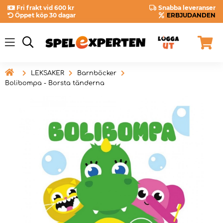
Fri frakt vid 600 kr
Snabba leveranser
Öppet köp 30 dagar
ERBJUDANDEN

LEKSAKER
Barnböcker
Bolibompa - Borsta tänderna