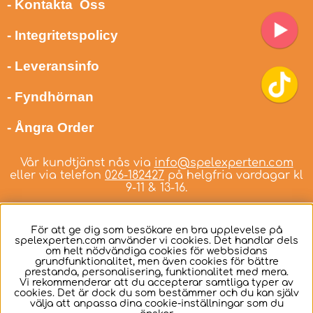
- Kontakta Oss
- Integritetspolicy
- Leveransinfo
- Fyndhörnan
- Ångra Order
Vår kundtjänst nås via
info@spelexperten.com
eller via telefon
026-182427
på helgfria vardagar kl
9-11 & 13-16.
För att ge dig som besökare en bra upplevelse på
spelexperten.com använder vi cookies. Det handlar dels
om helt nödvändiga cookies för webbsidans
Svenska
grundfunktionalitet, men även cookies för bättre
prestanda, personalisering, funktionalitet med mera.
Vi rekommenderar att du accepterar samtliga typer av
cookies. Det är dock du som bestämmer och du kan själv
välja att anpassa dina cookie-inställningar som du