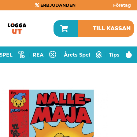
ERBJUDANDEN
Företag
TILL KASSAN
SPEL
REA
Årets Spel
Tips
|
|
|