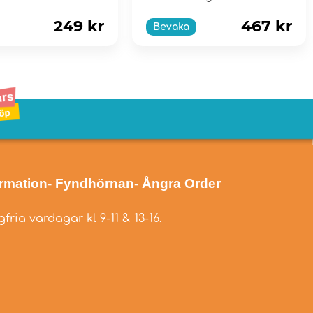
Sköta om dju...
249 kr
467 kr
Bevaka
ormation
- Fyndhörnan
- Ångra Order
fria vardagar kl 9-11 & 13-16.