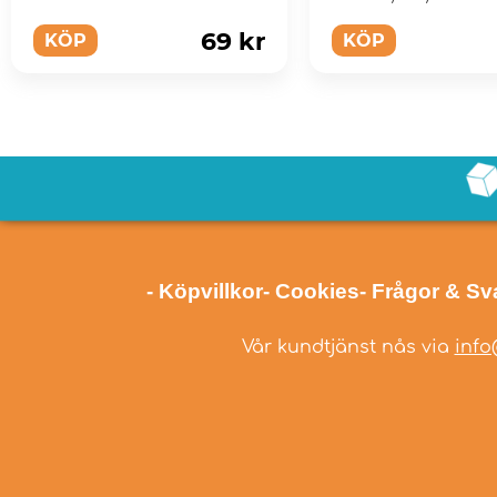
69 kr
KÖP
KÖP
- Köpvillkor
- Cookies
- Frågor & Sv
Vår kundtjänst nås via
info