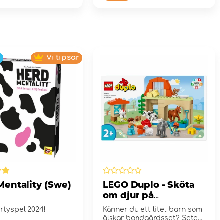
Vi tipsar
Mentality (Swe)
LEGO Duplo - Sköta
om djur på
bondgården
artyspel 2024!
Känner du ett litet barn som
älskar bondgårdsset? Setet