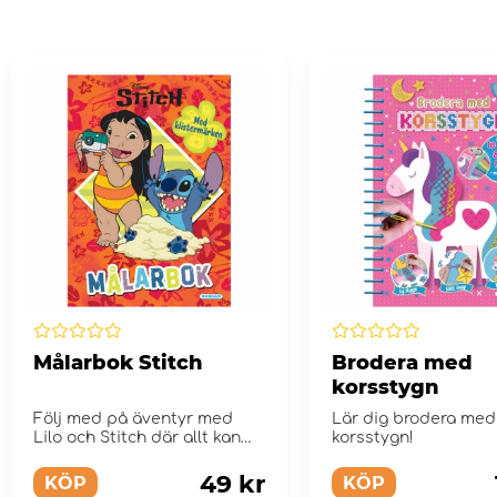
Målarbok Stitch
Brodera med
korsstygn
Följ med på äventyr med
Lär dig brodera med
Lilo och Stitch där allt kan
korsstygn!
hända.
49 kr
KÖP
KÖP