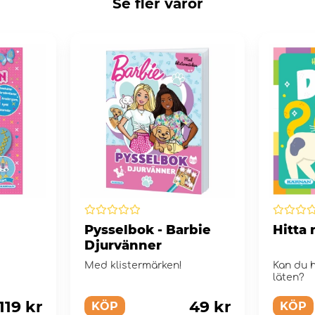
Se fler varor
Pysselbok - Barbie
Hitta 
Djurvänner
Med klistermärken!
Kan du h
läten?
119 kr
49 kr
KÖP
KÖP