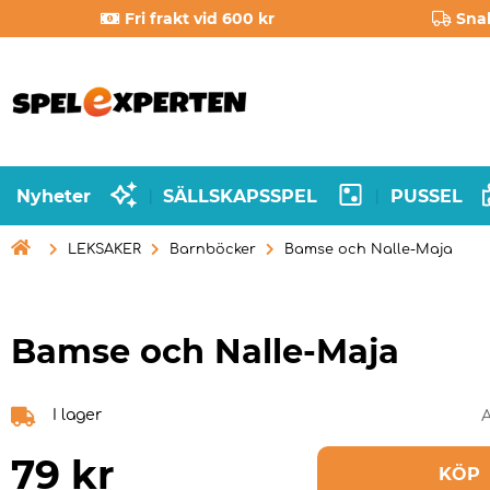
Fri frakt vid 600 kr
Sna
Nyheter
SÄLLSKAPSSPEL
PUSSEL
|
|

LEKSAKER
Barnböcker
Bamse och Nalle-Maja
Bamse och Nalle-Maja
I lager
A
79
kr
KÖP