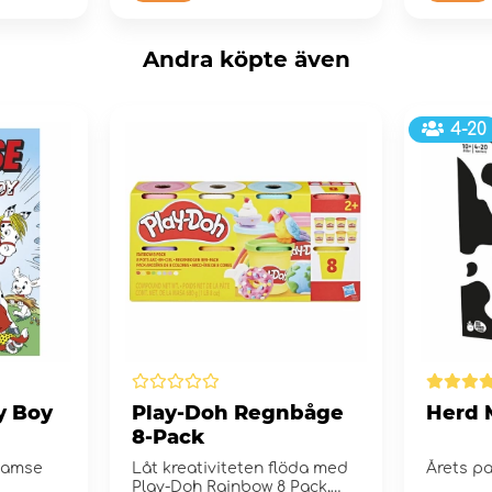
Andra köpte även
4-20
y Boy
Play-Doh Regnbåge
Herd 
8-Pack
Bamse
Låt kreativiteten flöda med
Årets p
Play-Doh Rainbow 8 Pack,