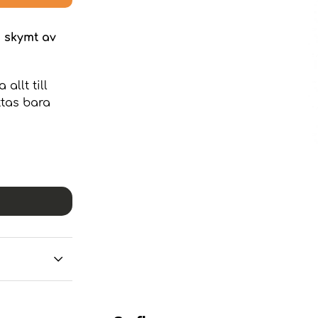
n skymt av
allt till
ttas bara