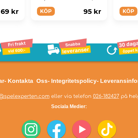
perfekt för unga fan...
69 kr
95 kr
KÖP
KÖP
ar
- Kontakta Oss
- Integritetspolicy
- Leveransinf
@spelexperten.com
eller via telefon
026-182427
på helg
Sociala Medier: