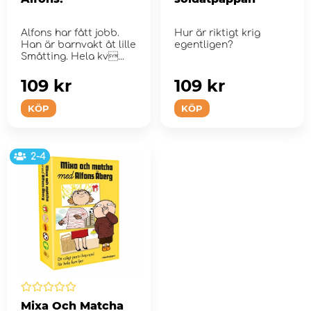
Alfons har fått jobb.
Hur är riktigt krig
Han är barnvakt åt lille
egentligen?
Småtting. Hela kv...
109 kr
109 kr
KÖP
KÖP
2-4
Mixa Och Matcha