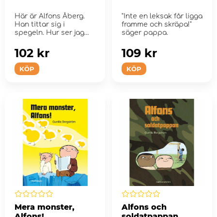
Här är Alfons Åberg.
"Inte en leksak får ligga
Han tittar sig i
framme och skräpa!"
spegeln. Hur ser jag
säger pappa.
ut? Vem ä...
102 kr
109 kr
KÖP
KÖP
Mera monster,
Alfons och
Alfons!
soldatpappan