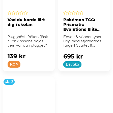
Vad du borde lärt
Pokémon TCG:
dig i skolan
Prismatic
Evolutions Elite
Trainer Box
Plugghäst, fröken fjäsk
Eevee & vänner lyser
eller klassens pajas,
upp med stjärnornas
vem var du i plugget?
färger! Scarlet &
Violet...
139 kr
695 kr
KÖP
Bevaka
2