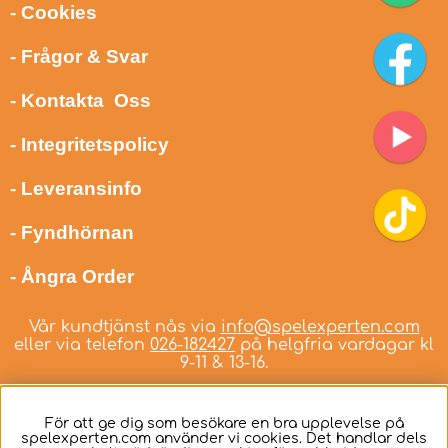
- Cookies
- Frågor & Svar
- Kontakta Oss
- Integritetspolicy
- Leveransinfo
- Fyndhörnan
- Ångra Order
Vår kundtjänst nås via
info@spelexperten.com
eller via telefon
026-182427
på helgfria vardagar kl
9-11 & 13-16.
För att ge dig som besökare en bra upplevelse på
spelexperten.com använder vi cookies. Det handlar dels