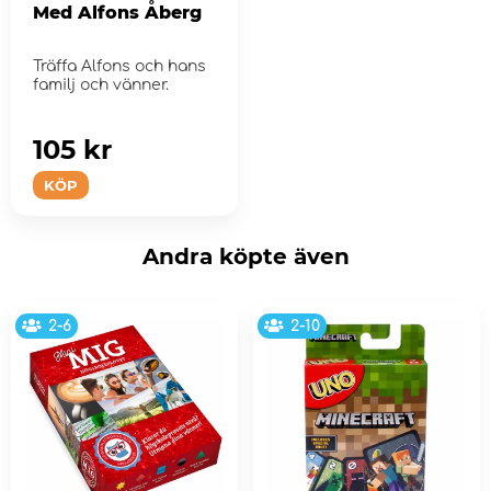
Med Alfons Åberg
Träffa Alfons och hans
familj och vänner.
105 kr
KÖP
Andra köpte även
2-6
2-10