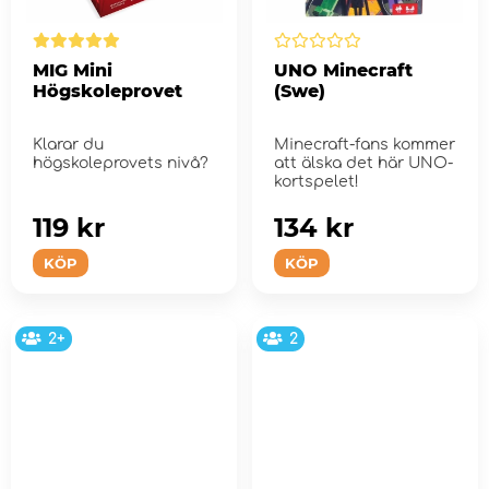
MIG Mini
UNO Minecraft
Högskoleprovet
(Swe)
Klarar du
Minecraft-fans kommer
högskoleprovets nivå?
att älska det här UNO-
kortspelet!
119 kr
134 kr
KÖP
KÖP
2+
2