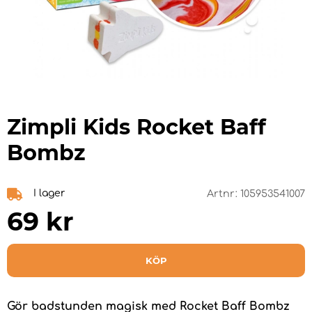
Zimpli Kids Rocket Baff
Bombz
I lager
Artnr:
105953541007
69
kr
KÖP
Gör badstunden magisk med Rocket Baff Bombz