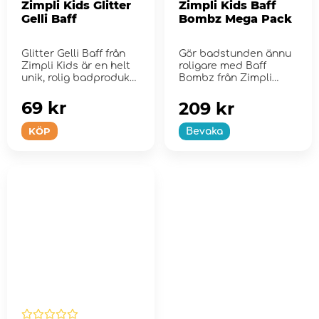
Zimpli Kids Glitter
Zimpli Kids Baff
Gelli Baff
Bombz Mega Pack
Glitter Gelli Baff från
Gör badstunden ännu
Zimpli Kids är en helt
roligare med Baff
unik, rolig badprodukt
Bombz från Zimpli
som l...
Kids!
69 kr
209 kr
KÖP
Bevaka