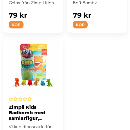
Galax från Zimpli Kids.
Baff Bombz
79 kr
79 kr
KÖP
KÖP
Zimpli Kids
Badbomb med
samlarfigur,
Dinosaurie
Vilken dinosaurie får