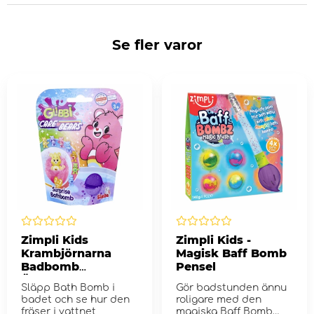
Se fler varor
Zimpli Kids
Zimpli Kids -
Krambjörnarna
Magisk Baff Bomb
Badbomb
Pensel
Överraskning
Släpp Bath Bomb i
Gör badstunden ännu
badet och se hur den
roligare med den
fräser i vattnet
magiska Baff Bomb