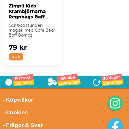
Zimpli Kids
Krambjörnarna
Regnbågs Baff
Bombz
Gör badstunden
magisk med Care Bear
Baff Bombz
79 kr
KÖP
- Köpvillkor
- Cookies
- Frågor & Svar