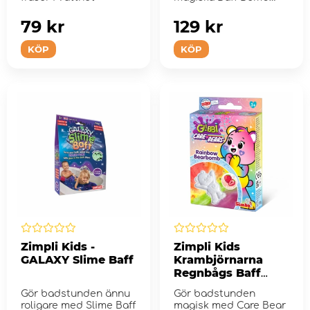
penseln från Zimpl...
79 kr
129 kr
KÖP
KÖP
Zimpli Kids -
Zimpli Kids
GALAXY Slime Baff
Krambjörnarna
Regnbågs Baff
Bombz
Gör badstunden ännu
Gör badstunden
roligare med Slime Baff
magisk med Care Bear