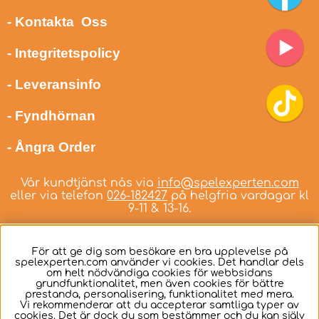
- Kontakta Oss
- Integritetspolicy
- Leveransinfo
- Fyndhörnan
- Ångra Order
Vår kundtjänst nås via
info@spelexperten.com
eller via telefon
026-182427
på helgfria vardagar kl
9-11 & 13-16.
För att ge dig som besökare en bra upplevelse på
spelexperten.com använder vi cookies. Det handlar dels
om helt nödvändiga cookies för webbsidans
Svenska
grundfunktionalitet, men även cookies för bättre
prestanda, personalisering, funktionalitet med mera.
Vi rekommenderar att du accepterar samtliga typer av
cookies. Det är dock du som bestämmer och du kan själv