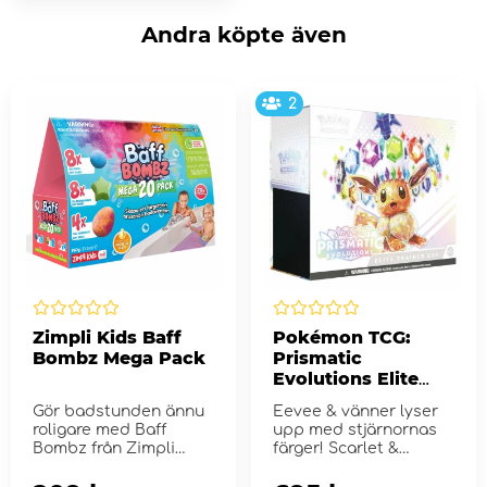
Andra köpte även
2
Zimpli Kids Baff
Pokémon TCG:
Bombz Mega Pack
Prismatic
Evolutions Elite
Trainer Box
Gör badstunden ännu
Eevee & vänner lyser
roligare med Baff
upp med stjärnornas
Bombz från Zimpli
färger! Scarlet &
Kids!
Violet...