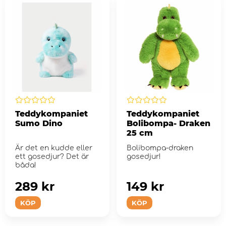
Teddykompaniet
Teddykompaniet
Sumo Dino
Bolibompa- Draken
25 cm
Är det en kudde eller
Bolibompa-draken
ett gosedjur? Det är
gosedjur!
båda!
289 kr
149 kr
KÖP
KÖP