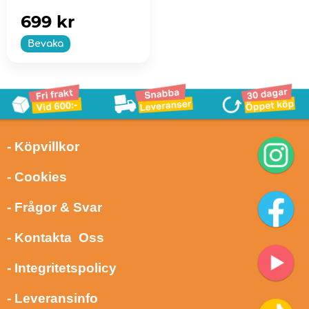
699 kr
Bevaka
- Köpvillkor
- Cookies
- Frågor & Svar
- Kontakta Oss
- Integritetspolicy
- Leveransinfo