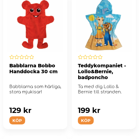
Babblarna Bobbo
Teddykompaniet -
Handdocka 30 cm
Lollo&Bernie,
badponcho
Babblarna som härliga,
Ta med dig Lollo &
stora mjukisar!
Bernie till stranden.
129 kr
199 kr
KÖP
KÖP