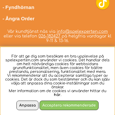
- Fyndhörnan
- Ångra Order
Vår kundtjänst nås via
info@spelexperten.com
eller via telefon
026-182427
på helgfria vardagar kl
9-11 & 13-16.
För att ge dig som besökare en bra upplevelse på
spelexperten.com använder vi cookies. Det handlar dels
om helt nödvändiga cookies för webbsidans
Svenska
grundfunktionalitet, men även cookies för bättre
prestanda, personalisering, funktionalitet med mera.
Vi rekommenderar att du accepterar samtliga typer av
cookies. Det är dock du som bestämmer och du kan själv
välja att anpassa dina cookie-inställningar som du
önskar.
Mer information om de cookies vi använder hittar du
här
.
Anpassa
Acceptera rekommenderade