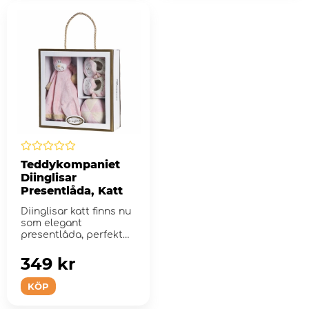
Teddykompaniet
Diinglisar
Presentlåda, Katt
Diinglisar katt finns nu
som elegant
presentlåda, perfekt
för babyshowern!
349 kr
KÖP