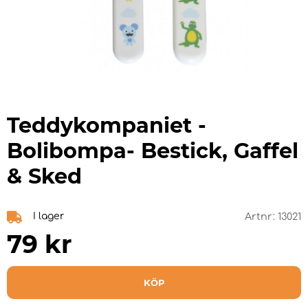
Teddykompaniet -
Bolibompa- Bestick, Gaffel
& Sked
I lager
Artnr:
13021
79
kr
KÖP