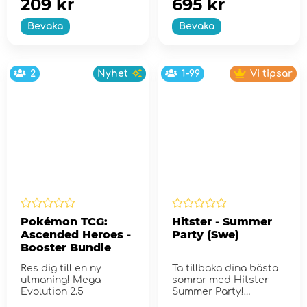
209 kr
695 kr
Bevaka
Bevaka
2
Nyhet
1-99
Vi tipsar
Pokémon TCG:
Hitster - Summer
Ascended Heroes -
Party (Swe)
Booster Bundle
Res dig till en ny
Ta tillbaka dina bästa
utmaning! Mega
somrar med Hitster
Evolution 2.5
Summer Party!