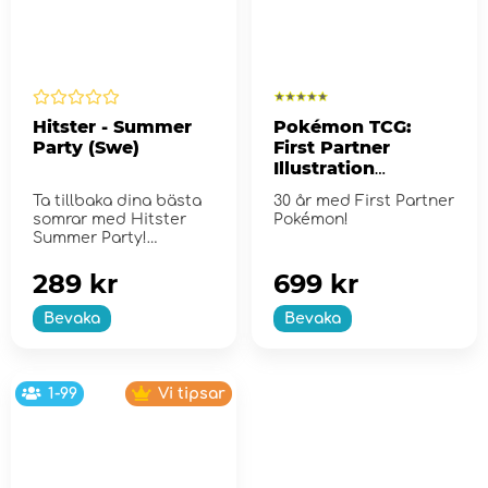
Hitster - Summer
Pokémon TCG:
Party (Swe)
First Partner
Illustration
Collection - Series
Ta tillbaka dina bästa
30 år med First Partner
2
somrar med Hitster
Pokémon!
Summer Party!
289 kr
699 kr
Bevaka
Bevaka
1-99
Vi tipsar