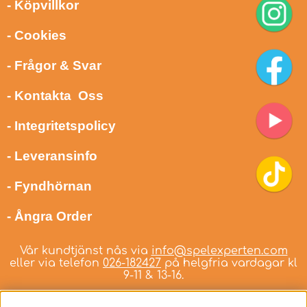
- Köpvillkor
- Cookies
- Frågor & Svar
- Kontakta Oss
- Integritetspolicy
- Leveransinfo
- Fyndhörnan
- Ångra Order
Vår kundtjänst nås via
info@spelexperten.com
eller via telefon
026-182427
på helgfria vardagar kl
9-11 & 13-16.