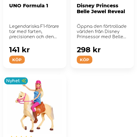
UNO Formula 1
Disney Princess
Belle Jewel Reveal
Legendariska F1-förare
Öppna den förtrollade
tar med farten,
världen från Disney
precisionen och den
Prinsessor med Belle
högoktaniga spä...
och t...
141 kr
298 kr
KÖP
KÖP
Nyhet