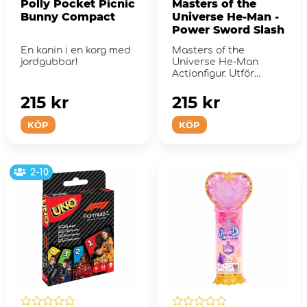
Polly Pocket Picnic
Masters of the
Bunny Compact
Universe He-Man -
Power Sword Slash
En kanin i en korg med
Masters of the
jordgubbar!
Universe He-Man
Actionfigur. Utför
kraftfulla Power Sword
Slash och ...
215 kr
215 kr
KÖP
KÖP
2-10