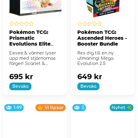
Pokémon TCG:
Pokémon TCG:
Prismatic
Ascended Heroes -
Evolutions Elite
Booster Bundle
Trainer Box
Eevee & vänner lyser
Res dig till en ny
upp med stjärnornas
utmaning! Mega
färger! Scarlet &
Evolution 2.5
Violet...
695 kr
649 kr
Bevaka
Bevaka
1-99
Vi tipsar
2
Nyhet