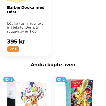
Barbie Docka med
Häst
Låt fantasin rida rakt
in i lekstunden på
ryggen av en häst
395 kr
KÖP
Andra köpte även
2
2