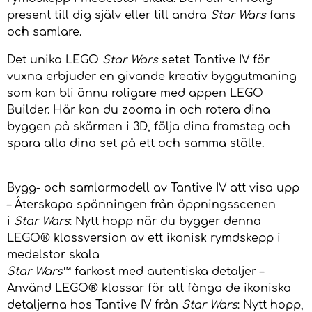
present till dig själv eller till andra
Star Wars
fans
och samlare.
Det unika LEGO
Star Wars
setet Tantive IV för
vuxna erbjuder en givande kreativ byggutmaning
som kan bli ännu roligare med appen LEGO
Builder. Här kan du zooma in och rotera dina
byggen på skärmen i 3D, följa dina framsteg och
spara alla dina set på ett och samma ställe.
Bygg- och samlarmodell av Tantive IV att visa upp
– Återskapa spänningen från öppningsscenen
i
Star Wars
: Nytt hopp när du bygger denna
LEGO® klossversion av ett ikonisk rymdskepp i
medelstor skala
Star Wars
™ farkost med autentiska detaljer –
Använd LEGO® klossar för att fånga de ikoniska
detaljerna hos Tantive IV från
Star Wars
: Nytt hopp,