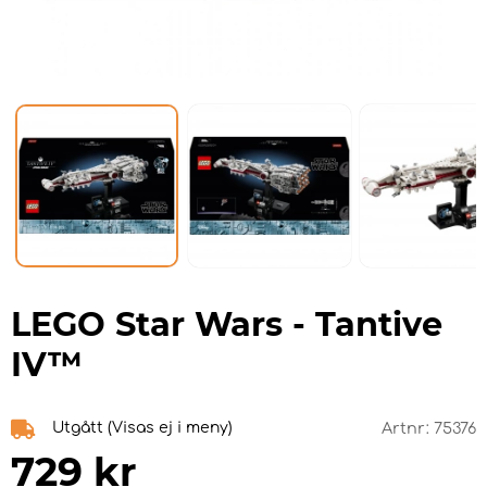
LEGO Star Wars - Tantive
IV™
Utgått (Visas ej i meny)
Artnr:
75376
729
kr