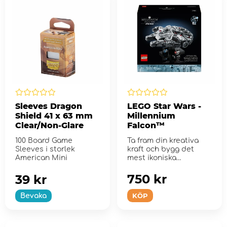
Sleeves Dragon
LEGO Star Wars -
Shield 41 x 63 mm
Millennium
Clear/Non-Glare
Falcon™
100 Board Game
Ta fram din kreativa
Sleeves i storlek
kraft och bygg det
American Mini
mest ikoniska
rymdskeppet i Star
Wars™ v&#...
750 kr
39 kr
KÖP
Bevaka