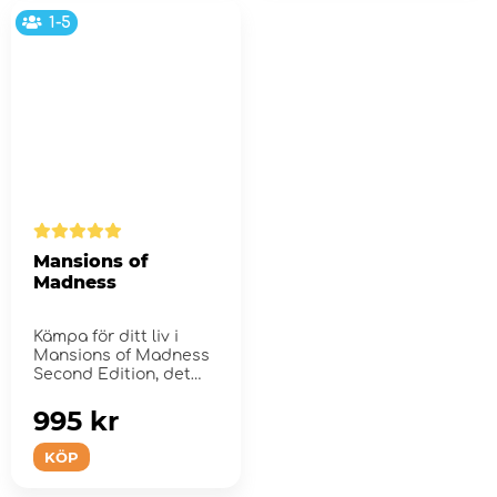
1-5
Mansions of
Madness
Kämpa för ditt liv i
Mansions of Madness
Second Edition, det
app-styrda skr...
995 kr
KÖP