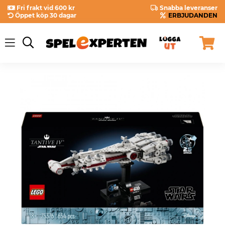
Fri frakt vid 600 kr
Snabba leveranser
Öppet köp 30 dagar
ERBJUDANDEN