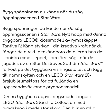
Bygg spänningen du kände när du såg
öppningsscenen i Star Wars.
Bygg spänningen du kände när du såg
öppningsscenen i
Star Wars
: Nytt hopp med denna
byggbara LEGO® klossmodell av rymdskeppet
Tantive IV. Känn styrkan i din kreativa kraft när du
fångar de direkt igenkännbara detaljerna hos det
ikoniska rymdskeppet, som först sågs när det
jagades av en Star Destroyer. Sätt din
Star Wars
™
farkost på det byggbara visningsstället och lägg
till namnskylten och en LEGO
Star Wars
25-
årsjubileumskloss för att fullända en
uppseendeväckande prydnadsmodell.
Denna byggbara uppvisningsmodell ingår i
LEGO
Star Wars
Starship Collection med
rymdskepp i medelstor skala. Den blir en rolig