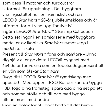
som dess 11 motorer och turbolasrar
Utformat för uppvisning – Det byggbara
visningsstället har en namnskylt och en
LEGO®
Star Wars
™ 25-årsjubileumskloss och är
utformat för att visa upp Tantive IV
Ingår i LEGO®
Star Wars
™ Starship Collection –
Detta set ingår i en samlarserie med byggbara
modeller av ikoniska
Star Wars
rymdskepp i
medelstor skala
Present till
Star Wars
™ fans och samlare – Unna
dig själv eller ge detta LEGO® byggset med
654 delar för vuxna som en födelsedagspresent till
en vän som älskar
Star Wars
Bygg ditt LEGO®
Star Wars
™ rymdskepp med
appstöd – Med appen LEGO Builder kan du bygga
i 3D, följa dina framsteg, spara alla dina set på ett
och samma ställe och till och med bygga
tillsammans med andra
Från en galax långt, långt borta till ditt hem –