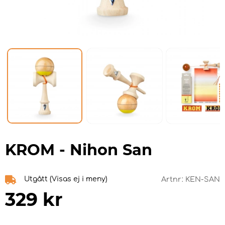
KROM - Nihon San
Utgått (Visas ej i meny)
Artnr:
KEN-SAN
329
kr