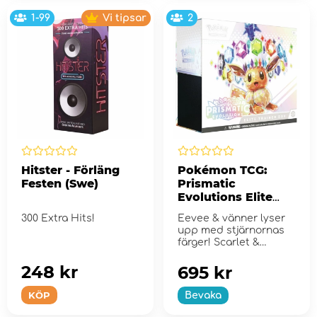
1-99
Vi tipsar
2
Hitster - Förläng
Pokémon TCG:
Festen (Swe)
Prismatic
Evolutions Elite
Trainer Box
300 Extra Hits!
Eevee & vänner lyser
upp med stjärnornas
färger! Scarlet &
Violet...
248 kr
695 kr
KÖP
Bevaka