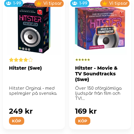
1-99
Vi tipsar
1-99
Vi tipsar
Hitster (Swe)
Hitster - Movie &
TV Soundtracks
(Swe)
Hitster Orginal - med
Över 150 oförglömliga
spelregler på svenska.
ljudspår från film och
TV!
249 kr
169 kr
KÖP
KÖP