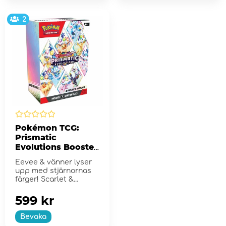
2
Pokémon TCG:
Prismatic
Evolutions Booster
Bundle
Eevee & vänner lyser
upp med stjärnornas
färger! Scarlet &
Violet...
599 kr
Bevaka