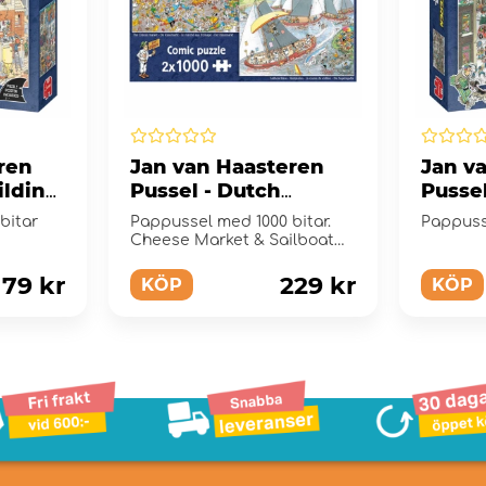
ren
Jan van Haasteren
Jan v
ilding
Pussel - Dutch
Pussel
Traditions 2x1000
1000 b
bitar
Pappussel med 1000 bitar.
Pappusse
Bitar
Cheese Market & Sailboat
Race
179 kr
229 kr
KÖP
KÖP