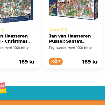
an Haasteren
Jan van Haasteren
 - Christmas
Pussel: Santa's
itar
Village 1000 Bitar
l med 1000 bitar.
Pappussel med 1000 bitar.
169 kr
169 kr
KÖP