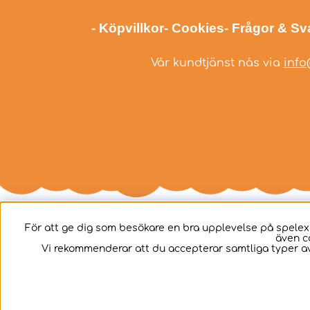
- Köpvillkor
- Cookies
- Frågor & Sv
Vår kundtjänst nås via
info
För att ge dig som besökare en bra upplevelse på spelex
även c
Svenska
Vi rekommenderar att du accepterar samtliga typer av