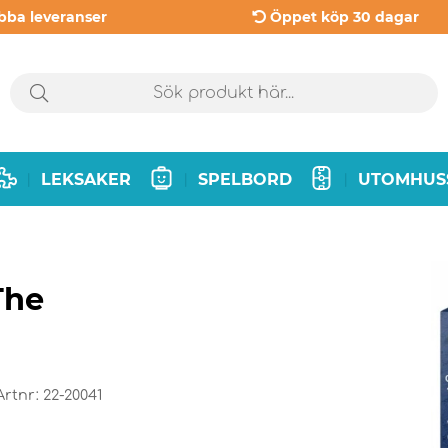
bba leveranser
Öppet köp 30 dagar
LEKSAKER
SPELBORD
UTOMHUS
|
|
|
The
Artnr:
22-20041