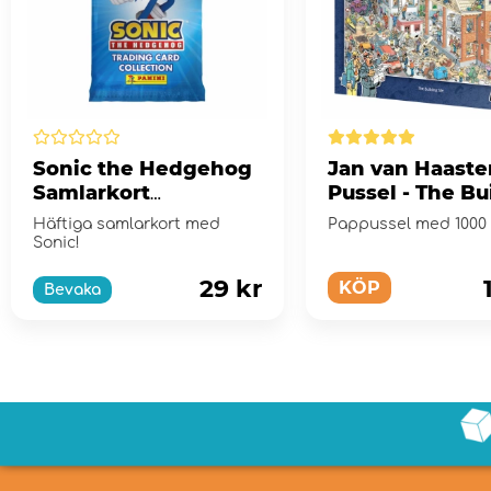
Sonic the Hedgehog
Jan van Haaste
Samlarkort
Pussel - The Bu
Boosterpaket
Site 1000 Bitar
Häftiga samlarkort med
Pappussel med 1000 
Sonic!
29 kr
KÖP
Bevaka