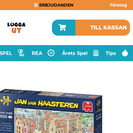
ERBJUDANDEN
Företag
TILL KASSAN
SPEL
REA
Årets Spel
Tips
|
|
|