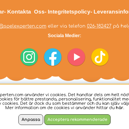
ar
- Kontakta Oss
- Integritetspolicy
- Leveransinf
@spelexperten.com
eller via telefon
026-182427
på helg
Sociala Medier:
perten.com använder vi cookies. Det handlar dels om helt nö
ookies för bättre prestanda, personalisering, funktionalitet me
 cookies. Det är dock du som bestämmer och du kan själv välja
Mer information om de cookies vi använder hittar du
här
.
Anpassa
Acceptera rekommenderade