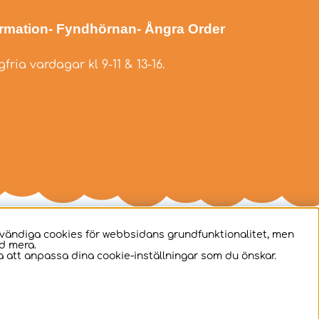
ormation
- Fyndhörnan
- Ångra Order
fria vardagar kl 9-11 & 13-16.
dvändiga cookies för webbsidans grundfunktionalitet, men
d mera.
 att anpassa dina cookie-inställningar som du önskar.