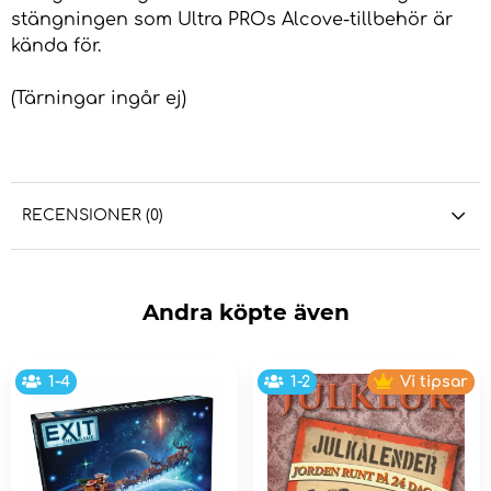
stängningen som Ultra PROs Alcove-tillbehör är
kända för.
(Tärningar ingår ej)
RECENSIONER (0)
Andra köpte även
1-4
1-2
Vi tipsar