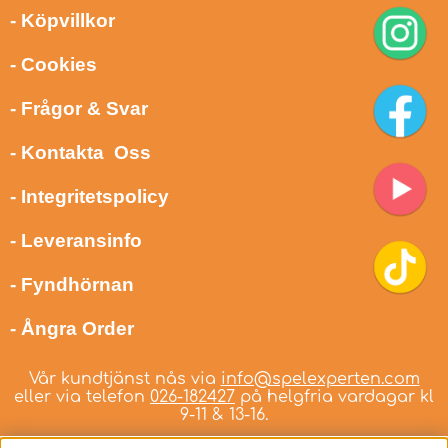
- Köpvillkor
- Cookies
- Frågor & Svar
- Kontakta Oss
- Integritetspolicy
- Leveransinfo
- Fyndhörnan
- Ångra Order
Vår kundtjänst nås via
info@spelexperten.com
eller via telefon
026-182427
på helgfria vardagar kl
9-11 & 13-16.