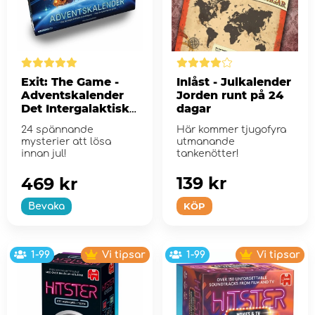
Exit: The Game -
Inlåst - Julkalender
Adventskalender
Jorden runt på 24
Det Intergalaktiska
dagar
Rymdloppet
24 spännande
Här kommer tjugofyra
mysterier att lösa
utmanande
innan jul!
tankenötter!
139 kr
469 kr
KÖP
Bevaka
1-99
Vi tipsar
1-99
Vi tipsar