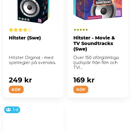
Hitster (Swe)
Hitster - Movie &
TV Soundtracks
(Swe)
Hitster Orginal - med
Över 150 oförglömliga
spelregler på svenska.
ljudspår från film och
TV!
249 kr
169 kr
KÖP
KÖP
1-6